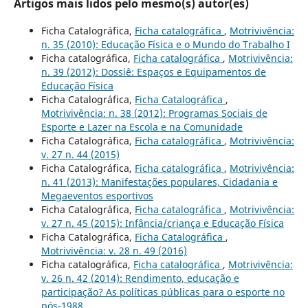
Artigos mais lidos pelo mesmo(s) autor(es)
Ficha Catalográfica,
Ficha catalográfica
,
Motrivivência:
n. 35 (2010): Educação Física e o Mundo do Trabalho I
Ficha catalográfica,
Ficha catalográfica
,
Motrivivência:
n. 39 (2012): Dossiê: Espaços e Equipamentos de
Educação Física
Ficha Catalográfica,
Ficha Catalográfica
,
Motrivivência: n. 38 (2012): Programas Sociais de
Esporte e Lazer na Escola e na Comunidade
Ficha Catalográfica,
Ficha catalográfica
,
Motrivivência:
v. 27 n. 44 (2015)
Ficha Catalográfica,
Ficha catalográfica
,
Motrivivência:
n. 41 (2013): Manifestações populares, Cidadania e
Megaeventos esportivos
Ficha Catalográfica,
Ficha catalográfica
,
Motrivivência:
v. 27 n. 45 (2015): Infância/criança e Educação Física
Ficha Catalográfica,
Ficha Catalográfica
,
Motrivivência: v. 28 n. 49 (2016)
Ficha catalográfica,
Ficha catalográfica
,
Motrivivência:
v. 26 n. 42 (2014): Rendimento, educação e
participação? As políticas públicas para o esporte no
pós-1988