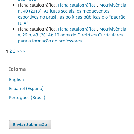
Ficha catalográfica,
Ficha catalográfica
,
Motrivivência:
n. 40 (2013): As lutas sociais, os megaeventos
esportivos no Brasil, as políticas públicas e o “padrão
FIFA”
Ficha catalográfica,
Ficha catalográfica
,
Motrivivência:
v. 26 n. 43 (2014): 10 anos de Diretrizes Curriculares
para a formação de professores
1
2
3
>
>>
Idioma
English
Español (España)
Português (Brasil)
Enviar Submissão