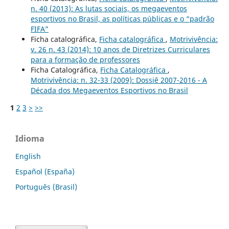
n. 40 (2013): As lutas sociais, os megaeventos
esportivos no Brasil, as políticas públicas e o “padrão
FIFA”
Ficha catalográfica,
Ficha catalográfica
,
Motrivivência:
v. 26 n. 43 (2014): 10 anos de Diretrizes Curriculares
para a formação de professores
Ficha Catalográfica,
Ficha Catalográfica
,
Motrivivência: n. 32-33 (2009): Dossiê 2007-2016 - A
Década dos Megaeventos Esportivos no Brasil
1
2
3
>
>>
Idioma
English
Español (España)
Português (Brasil)