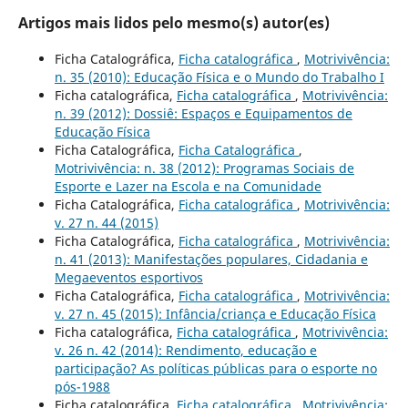
Artigos mais lidos pelo mesmo(s) autor(es)
Ficha Catalográfica,
Ficha catalográfica
,
Motrivivência:
n. 35 (2010): Educação Física e o Mundo do Trabalho I
Ficha catalográfica,
Ficha catalográfica
,
Motrivivência:
n. 39 (2012): Dossiê: Espaços e Equipamentos de
Educação Física
Ficha Catalográfica,
Ficha Catalográfica
,
Motrivivência: n. 38 (2012): Programas Sociais de
Esporte e Lazer na Escola e na Comunidade
Ficha Catalográfica,
Ficha catalográfica
,
Motrivivência:
v. 27 n. 44 (2015)
Ficha Catalográfica,
Ficha catalográfica
,
Motrivivência:
n. 41 (2013): Manifestações populares, Cidadania e
Megaeventos esportivos
Ficha Catalográfica,
Ficha catalográfica
,
Motrivivência:
v. 27 n. 45 (2015): Infância/criança e Educação Física
Ficha catalográfica,
Ficha catalográfica
,
Motrivivência:
v. 26 n. 42 (2014): Rendimento, educação e
participação? As políticas públicas para o esporte no
pós-1988
Ficha catalográfica,
Ficha catalográfica
,
Motrivivência: