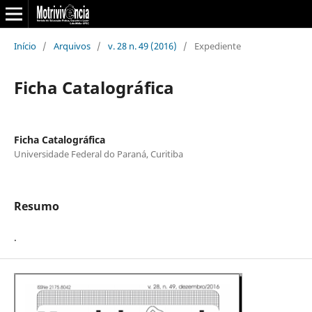
Início
/
Arquivos
/
v. 28 n. 49 (2016)
/
Expediente
Ficha Catalográfica
Ficha Catalográfica
Universidade Federal do Paraná, Curitiba
Resumo
.