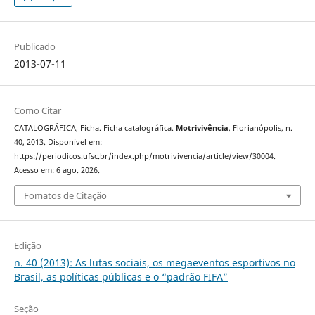
Publicado
2013-07-11
Como Citar
CATALOGRÁFICA, Ficha. Ficha catalográfica.
Motrivivência
, Florianópolis, n.
40, 2013. Disponível em:
https://periodicos.ufsc.br/index.php/motrivivencia/article/view/30004.
Acesso em: 6 ago. 2026.
Fomatos de Citação
Edição
n. 40 (2013): As lutas sociais, os megaeventos esportivos no
Brasil, as políticas públicas e o “padrão FIFA”
Seção