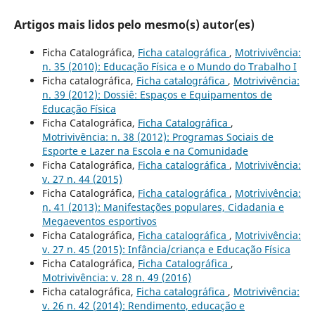
Artigos mais lidos pelo mesmo(s) autor(es)
Ficha Catalográfica,
Ficha catalográfica
,
Motrivivência:
n. 35 (2010): Educação Física e o Mundo do Trabalho I
Ficha catalográfica,
Ficha catalográfica
,
Motrivivência:
n. 39 (2012): Dossiê: Espaços e Equipamentos de
Educação Física
Ficha Catalográfica,
Ficha Catalográfica
,
Motrivivência: n. 38 (2012): Programas Sociais de
Esporte e Lazer na Escola e na Comunidade
Ficha Catalográfica,
Ficha catalográfica
,
Motrivivência:
v. 27 n. 44 (2015)
Ficha Catalográfica,
Ficha catalográfica
,
Motrivivência:
n. 41 (2013): Manifestações populares, Cidadania e
Megaeventos esportivos
Ficha Catalográfica,
Ficha catalográfica
,
Motrivivência:
v. 27 n. 45 (2015): Infância/criança e Educação Física
Ficha Catalográfica,
Ficha Catalográfica
,
Motrivivência: v. 28 n. 49 (2016)
Ficha catalográfica,
Ficha catalográfica
,
Motrivivência:
v. 26 n. 42 (2014): Rendimento, educação e