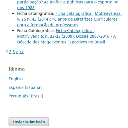
participação? As políticas públicas para o esporte no
pós-1988
Ficha catalográfica,
Ficha catalográfica
,
Motrivivência:
v. 26 n. 43 (2014): 10 anos de Diretrizes Curriculares
para a formação de professores
Ficha Catalográfica,
Ficha Catalográfica
,
Motrivivência: n. 32-33 (2009): Dossiê 2007-2016 - A
Década dos Megaeventos Esportivos no Brasil
1
2
3
>
>>
Idioma
English
Español (España)
Português (Brasil)
Enviar Submissão