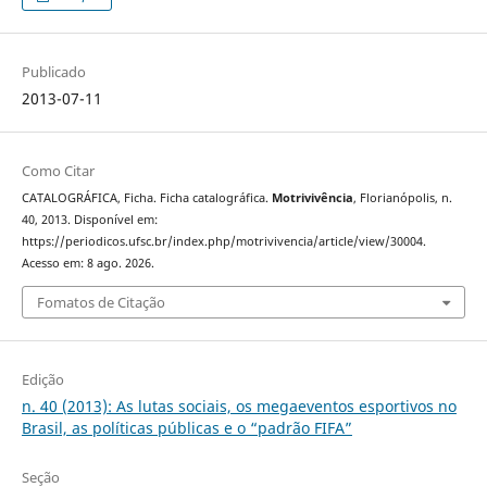
Publicado
2013-07-11
Como Citar
CATALOGRÁFICA, Ficha. Ficha catalográfica.
Motrivivência
, Florianópolis, n.
40, 2013. Disponível em:
https://periodicos.ufsc.br/index.php/motrivivencia/article/view/30004.
Acesso em: 8 ago. 2026.
Fomatos de Citação
Edição
n. 40 (2013): As lutas sociais, os megaeventos esportivos no
Brasil, as políticas públicas e o “padrão FIFA”
Seção