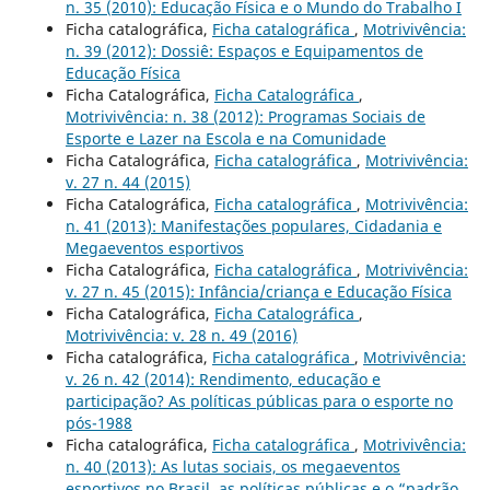
n. 35 (2010): Educação Física e o Mundo do Trabalho I
Ficha catalográfica,
Ficha catalográfica
,
Motrivivência:
n. 39 (2012): Dossiê: Espaços e Equipamentos de
Educação Física
Ficha Catalográfica,
Ficha Catalográfica
,
Motrivivência: n. 38 (2012): Programas Sociais de
Esporte e Lazer na Escola e na Comunidade
Ficha Catalográfica,
Ficha catalográfica
,
Motrivivência:
v. 27 n. 44 (2015)
Ficha Catalográfica,
Ficha catalográfica
,
Motrivivência:
n. 41 (2013): Manifestações populares, Cidadania e
Megaeventos esportivos
Ficha Catalográfica,
Ficha catalográfica
,
Motrivivência:
v. 27 n. 45 (2015): Infância/criança e Educação Física
Ficha Catalográfica,
Ficha Catalográfica
,
Motrivivência: v. 28 n. 49 (2016)
Ficha catalográfica,
Ficha catalográfica
,
Motrivivência:
v. 26 n. 42 (2014): Rendimento, educação e
participação? As políticas públicas para o esporte no
pós-1988
Ficha catalográfica,
Ficha catalográfica
,
Motrivivência:
n. 40 (2013): As lutas sociais, os megaeventos
esportivos no Brasil, as políticas públicas e o “padrão