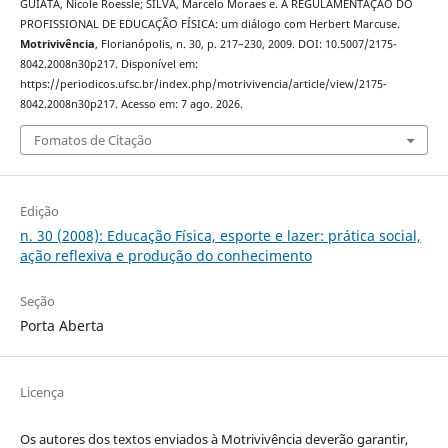
GUIATA, Nicole Roessle; SILVA, Marcelo Moraes e. A REGULAMENTAÇÃO DO
PROFISSIONAL DE EDUCAÇÃO FÍSICA: um diálogo com Herbert Marcuse.
Motrivivência
, Florianópolis, n. 30, p. 217–230, 2009. DOI: 10.5007/2175-
8042.2008n30p217. Disponível em:
https://periodicos.ufsc.br/index.php/motrivivencia/article/view/2175-
8042.2008n30p217. Acesso em: 7 ago. 2026.
Fomatos de Citação
Edição
n. 30 (2008): Educação Física, esporte e lazer: prática social,
ação reflexiva e produção do conhecimento
Seção
Porta Aberta
Licença
Os autores dos textos enviados à Motrivivência deverão garantir,