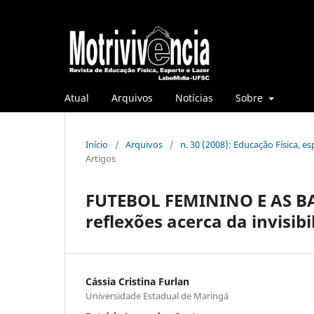
Atual
Arquivos
Notícias
Sobre
Início
/
Arquivos
/
n. 30 (2008): Educação Física, e
Artigos
FUTEBOL FEMININO E AS B
reflexões acerca da invisibi
Cássia Cristina Furlan
Universidade Estadual de Maringá