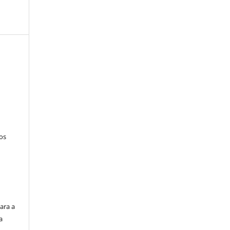
tos
ara a
a