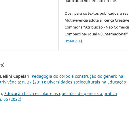
publicação no formato on line.
Obs.: para os textos publicados, a rev
Motrivivência adota a licença Creativ
Commons “Atribuição - Não Comercia
Compartilhar Igual 4.0 Internacional” 
BY-NC-SA
).
s)
 Bellini Capelari,
Pedagogia do corpo e construção do gênero na
rivivência: n. 37 (2011): Diversidades socioculturais na Educação
an,
Educação física escolar e as questões de gênero: a prática
n. 65 (2022)