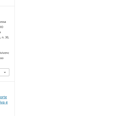
Lessa
 DO
a
, n. 30,
ivivenc
sso
porte
iva e