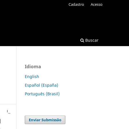
Cadastro
Acesso
Buscar
Idioma
English
Español (España)
Português (Brasil)
Enviar Submissão