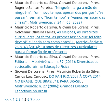
Mauricio Roberto da Silva, Giovani De Lorenzi Pires,
Rogério Santos Pereira,
“Ninguém larga a mão de
ninguém”, “um novo tempo, apesar dos perigos” ,“vai
passar”, vem aí o “bom tempo” e “vamos renascer das
cinzas”
,
Motrivivência: v. 34 n. 65 (2022)
Maurício Roberto da Silva, Giovani De Lorenzi Pires,
Gelcemar Oliveira Farias,
As eleições, as Diretrizes
curriculares, os feitos, as promessas: “o que foi feito
deverá” e “nada será como antes”?
,
Motrivivência: v.
26 n. 43 (2014): 10 anos de Diretrizes Curriculares
para a formação de professores
Mauricio Roberto da Silva, Giovani De Lorenzi Pires,
Editorial
,
Motrivivência: n. 37 (2011): Diversidades
socioculturais na Educação Física
Giovani De Lorenzi Pires, Mauricio Roberto da Silva,
Carlos Luiz Cardoso,
DO PAN RIO/2007 À COPA 2014
NO BRASIL. QUE BRASIL? E PARA BRASIL
,
Motrivivência: n. 27 (2006): Grandes Eventos
Esportivos no Brasil
<<
<
1
2
3
4
5
6
7
>
>>