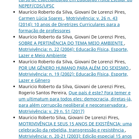
NEPEF/CDS/UFSC
Maurício Roberto da Silva, Giovani De Lorenzi Pires,
Carmen Lúcia Soares
,
Motrivivência: v. 26 n. 43
(2014): 10 anos de Diretrizes Curriculares para a
formação de professores
Maurício Roberto da Silva, Giovani De Lorenzi Pires,
SOBRE A PERTINÊNCIA DO TEMA MEIO AMBIENTE
,
Motrivivência: n. 22 (2004): Educação Física, Esporte,
Lazer e Meio Ambiente
Maurício Roberto da Silva, Giovani De Lorenzi Pires,
POR UM GÊNERO HUMANO PARA ALÉM DO SEXISMO
,
Motrivivência: n. 19 (2002): Educação Física, Esporte,
Lazer e Gênero
Mauricio Roberto da Silva, Giovani de Lorenzi Pires,
Rogerio Santos Pereira,
Que país é este? Fora temer e
um ultimatum para todos eles: democracia, diretas-já,
para além corrupção neoliberal e neoconservadora
,
Motrivivência: v. 29 n. 51 (2017)
Mauricio Roberto Silva, Giovani De Lorenzi Pires,
MOTRIVIVÊNCIA E SEUS 15 ANOS DE EXISTÊNCIA: uma
celebração da rebeldia, transgressão e resistência
,
Motrivivência: n. 20-21 (2003): Edição especial 15 anos