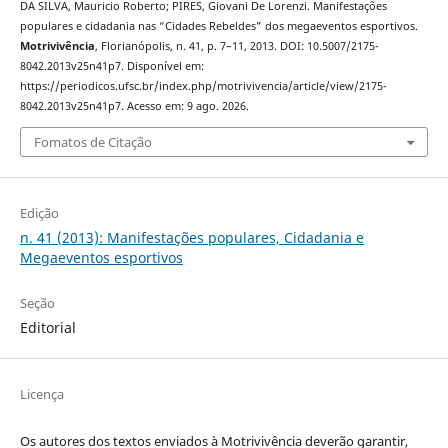
DA SILVA, Mauricio Roberto; PIRES, Giovani De Lorenzi. Manifestações
populares e cidadania nas “Cidades Rebeldes” dos megaeventos esportivos.
Motrivivência
, Florianópolis, n. 41, p. 7–11, 2013. DOI: 10.5007/2175-
8042.2013v25n41p7. Disponível em:
https://periodicos.ufsc.br/index.php/motrivivencia/article/view/2175-
8042.2013v25n41p7. Acesso em: 9 ago. 2026.
Fomatos de Citação
Edição
n. 41 (2013): Manifestações populares, Cidadania e
Megaeventos esportivos
Seção
Editorial
Licença
Os autores dos textos enviados à Motrivivência deverão garantir,