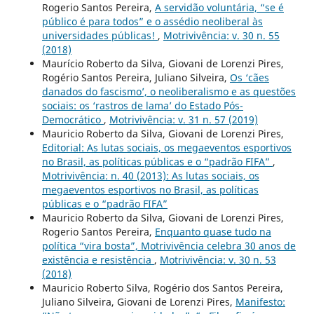
Rogerio Santos Pereira,
A servidão voluntária, “se é
público é para todos” e o assédio neoliberal às
universidades públicas!
,
Motrivivência: v. 30 n. 55
(2018)
Maurício Roberto da Silva, Giovani de Lorenzi Pires,
Rogério Santos Pereira, Juliano Silveira,
Os ‘cães
danados do fascismo’, o neoliberalismo e as questões
sociais: os ‘rastros de lama’ do Estado Pós-
Democrático
,
Motrivivência: v. 31 n. 57 (2019)
Mauricio Roberto da Silva, Giovani de Lorenzi Pires,
Editorial: As lutas sociais, os megaeventos esportivos
no Brasil, as políticas públicas e o “padrão FIFA”
,
Motrivivência: n. 40 (2013): As lutas sociais, os
megaeventos esportivos no Brasil, as políticas
públicas e o “padrão FIFA”
Mauricio Roberto da Silva, Giovani de Lorenzi Pires,
Rogerio Santos Pereira,
Enquanto quase tudo na
política “vira bosta”, Motrivivência celebra 30 anos de
existência e resistência
,
Motrivivência: v. 30 n. 53
(2018)
Mauricio Roberto Silva, Rogério dos Santos Pereira,
Juliano Silveira, Giovani de Lorenzi Pires,
Manifesto: