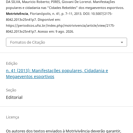
DA SILVA, Mauricio Roberto; PIRES, Giovani De Lorenzi. Manifestações
populares e cidadania nas “Cidades Rebeldes” dos megaeventos esportivos.
Motrivivência
, Florianópolis, n. 41, p. 7–11, 2013. DOI: 10.5007/2175-
8042.2013v25n41p7. Disponível em:
https://periodicos.ufsc.br/index.php/motrivivencia/article/view/2175-
8042.2013v25n41p7. Acesso em: 9 ago. 2026.
Fomatos de Citação
Edição
n. 41 (2013): Manifestações populares, Cidadania e
Megaeventos esportivos
Seção
Editorial
Licença
Os autores dos textos enviados à Motrivivência deverão garantir,