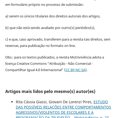
em formulário próprio no processo de submissão:
a) serem os únicos titulares dos direitos autorais dos artigos,
b) que não está sendo avaliado por outro(s) periódico(s),
c) e que, caso aprovado, transferem para a revista tais direitos, sem
reservas, para publicação no formato on line.
Obs.: para os textos publicados, a revista Motrivivência adota a
licença Creative Commons “Atribuição - Não Comercial -
Compartilhar Igual 4.0 Internacional” (
CC BY-NC-SA
).
Artigos mais lidos pelo mesmo(s) autor(es)
Rita Cássia Giassi, Giovani De Lorenzi Pires,
ESTUDO
DAS POSSÍVEIS RELAÇÕES ENTRE COMPORTAMENTOS
AGRESSIVOS/VIOLENTOS DE ESCOLARES E A
PROGRAMAÇÃO DA TELEVISÃO.
,
Motrivivência: n. 23