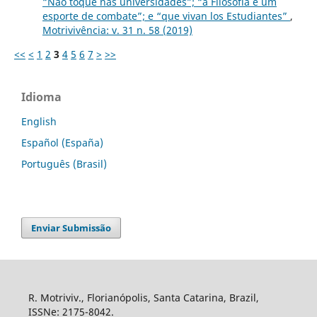
“Não toque nas universidades”; “a Filosofia é um
esporte de combate”; e “que vivan los Estudiantes”
,
Motrivivência: v. 31 n. 58 (2019)
<<
<
1
2
3
4
5
6
7
>
>>
Idioma
English
Español (España)
Português (Brasil)
Enviar Submissão
R. Motriviv., Florianópolis, Santa Catarina, Brazil,
ISSNe: 2175-8042.