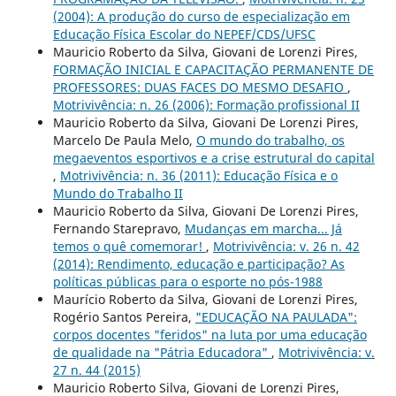
(2004): A produção do curso de especialização em
Educação Física Escolar do NEPEF/CDS/UFSC
Mauricio Roberto da Silva, Giovani de Lorenzi Pires,
FORMAÇÃO INICIAL E CAPACITAÇÃO PERMANENTE DE
PROFESSORES: DUAS FACES DO MESMO DESAFIO
,
Motrivivência: n. 26 (2006): Formação profissional II
Mauricio Roberto da Silva, Giovani De Lorenzi Pires,
Marcelo De Paula Melo,
O mundo do trabalho, os
megaeventos esportivos e a crise estrutural do capital
,
Motrivivência: n. 36 (2011): Educação Física e o
Mundo do Trabalho II
Mauricio Roberto da Silva, Giovani De Lorenzi Pires,
Fernando Starepravo,
Mudanças em marcha... Já
temos o quê comemorar!
,
Motrivivência: v. 26 n. 42
(2014): Rendimento, educação e participação? As
políticas públicas para o esporte no pós-1988
Maurício Roberto da Silva, Giovani de Lorenzi Pires,
Rogério Santos Pereira,
"EDUCAÇÃO NA PAULADA":
corpos docentes "feridos" na luta por uma educação
de qualidade na "Pátria Educadora"
,
Motrivivência: v.
27 n. 44 (2015)
Mauricio Roberto Silva, Giovani de Lorenzi Pires,