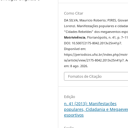
Como Citar
DA SILVA, Mauricio Roberto; PIRES, Giovan
Lorenzi. Manifestações populares e cidada
“Cidades Rebeldes” dos megaeventos espo
Motrivivência
, Florianópolis, n. 41, p. 7–11
DOI: 10.5007/2175-8042.2013v25n41p7.
Disponível em:
https://periodicos.ufsc.br/index.php/motr
ia/article/view/2175-8042.2013v25n41p7. A
em: 8 ago. 2026.
Fomatos de Citação
Edição
n. 41 (2013): Manifestações
populares, Cidadania e Megaeve
esportivos
Seção