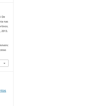
i De
nia nas
rtivos.
, 2013.
ivivenc
cesso
ntos