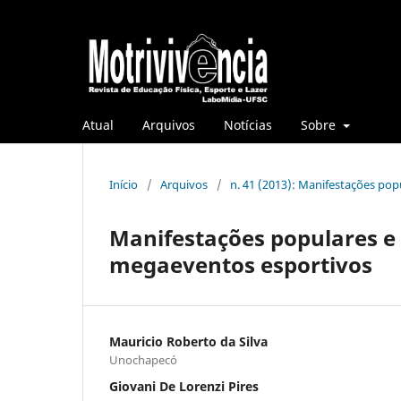
Atual
Arquivos
Notícias
Sobre
Início
/
Arquivos
/
n. 41 (2013): Manifestações po
Manifestações populares e
megaeventos esportivos
Mauricio Roberto da Silva
Unochapecó
Giovani De Lorenzi Pires