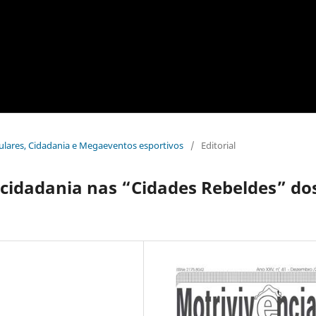
pulares, Cidadania e Megaeventos esportivos
/
Editorial
 cidadania nas “Cidades Rebeldes” do