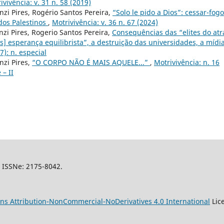
ivivência: v. 31 n. 58 (2019)
nzi Pires, Rogério Santos Pereira,
“Solo le pido a Dios”: cessar-fogo
dos Palestinos
,
Motrivivência: v. 36 n. 67 (2024)
nzi Pires, Rogerio Santos Pereira,
Consequências das “elites do atr
s] esperança equilibrista”, a destruição das universidades, a mídia
7): n. especial
nzi Pires,
“O CORPO NÃO É MAIS AQUELE...”
,
Motrivivência: n. 16
 – II
l, ISSNe: 2175-8042.
s Attribution-NonCommercial-NoDerivatives 4.0 International
Lic