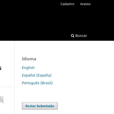
Cadastro
Acesso
Buscar
Idioma
s
English
Español (España)
Português (Brasil)
Enviar Submissão