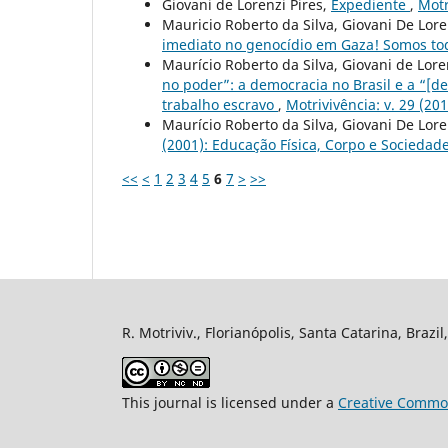
Giovani de Lorenzi Pires,
Expediente
,
Motr
Mauricio Roberto da Silva, Giovani De Lore
imediato no genocídio em Gaza! Somos to
Maurício Roberto da Silva, Giovani de Lore
no poder”: a democracia no Brasil e a “[de
trabalho escravo
,
Motrivivência: v. 29 (201
Maurício Roberto da Silva, Giovani De Lore
(2001): Educação Física, Corpo e Sociedade
<<
<
1
2
3
4
5
6
7
>
>>
R. Motriviv., Florianópolis, Santa Catarina, Brazi
This journal is licensed under a
Creative Common