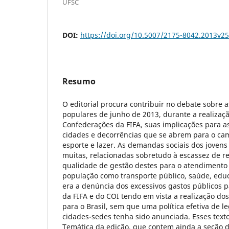
UFSC
DOI:
https://doi.org/10.5007/2175-8042.2013v2
Resumo
O editorial procura contribuir no debate sobre 
populares de junho de 2013, durante a realizaç
Confederações da FIFA, suas implicações para as
cidades e decorrências que se abrem para o ca
esporte e lazer. As demandas sociais dos joven
muitas, relacionadas sobretudo à escassez de r
qualidade de gestão destes para o atendimento 
população como transporte público, saúde, educ
era a denúncia dos excessivos gastos públicos p
da FIFA e do COI tendo em vista a realização do
para o Brasil, sem que uma política efetiva de l
cidades-sedes tenha sido anunciada. Esses tex
Temática da edição, que contem ainda a seção d