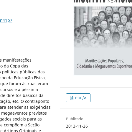
5n41p7
as manifestações
ão da Copa das
 políticas públicas das
mpo da Educação Física,
s que foram às ruas eram
ecursos e a péssima
de direitos básicos da
PDF/A
ação, etc. O contraponto
ara atender às exigências
s megaeventos previstos
egados sociais para as
Publicado
tos compõem a Seção
2013-11-26
e Artigos Originais e