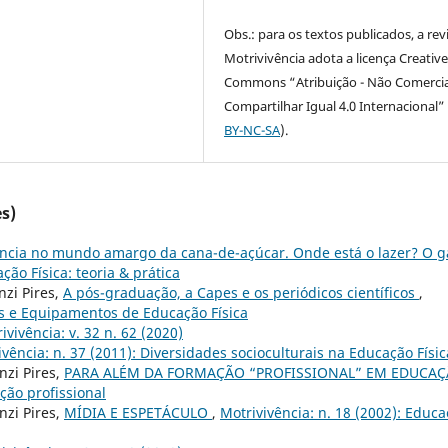
Obs.: para os textos publicados, a rev
Motrivivência adota a licença Creativ
Commons “Atribuição - Não Comercia
Compartilhar Igual 4.0 Internacional” 
BY-NC-SA
).
s)
fância no mundo amargo da cana-de-açúcar. Onde está o lazer? O g
ção Física: teoria & prática
nzi Pires,
A pós-graduação, a Capes e os periódicos científicos
,
ços e Equipamentos de Educação Física
ivivência: v. 32 n. 62 (2020)
ivência: n. 37 (2011): Diversidades socioculturais na Educação Físic
nzi Pires,
PARA ALÉM DA FORMAÇÃO “PROFISSIONAL” EM EDUCA
ção profissional
nzi Pires,
MÍDIA E ESPETÁCULO
,
Motrivivência: n. 18 (2002): Educ