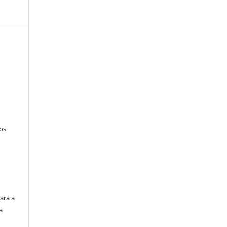
tos
ara a
a