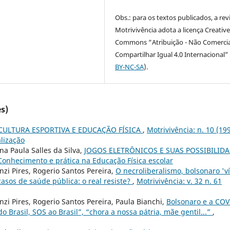
Obs.: para os textos publicados, a rev
Motrivivência adota a licença Creativ
Commons “Atribuição - Não Comercia
Compartilhar Igual 4.0 Internacional” 
BY-NC-SA
).
s)
CULTURA ESPORTIVA E EDUCAÇÃO FÍSICA
,
Motrivivência: n. 10 (199
alização
na Paula Salles da Silva,
JOGOS ELETRÔNICOS E SUAS POSSIBILID
 Conhecimento e prática na Educação Física escolar
nzi Pires, Rogerio Santos Pereira,
O necroliberalismo, bolsonaro 'v
sos de saúde pública: o real resiste?
,
Motrivivência: v. 32 n. 61
nzi Pires, Rogerio Santos Pereira, Paula Bianchi,
Bolsonaro e a COV
do Brasil, SOS ao Brasil”, “chora a nossa pátria, mãe gentil...”
,