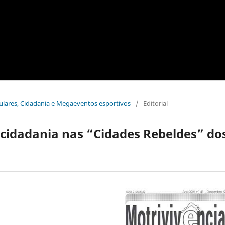
pulares, Cidadania e Megaeventos esportivos
/
Editorial
 cidadania nas “Cidades Rebeldes” do