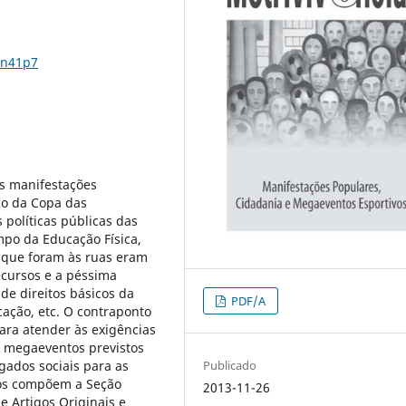
5n41p7
as manifestações
ão da Copa das
 políticas públicas das
mpo da Educação Física,
s que foram às ruas eram
ecursos e a péssima
de direitos básicos da
PDF/A
ação, etc. O contraponto
ara atender às exigências
s megaeventos previstos
egados sociais para as
Publicado
tos compõem a Seção
2013-11-26
e Artigos Originais e