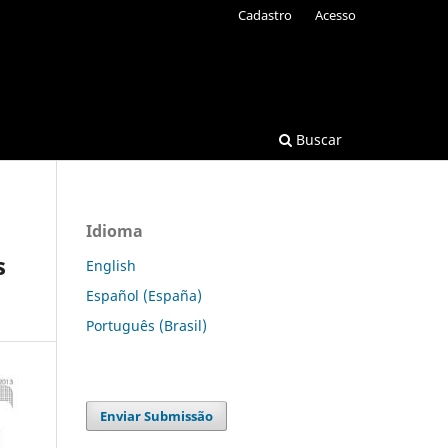
Cadastro
Acesso
Buscar
Idioma
s
English
Español (España)
Português (Brasil)
Enviar Submissão