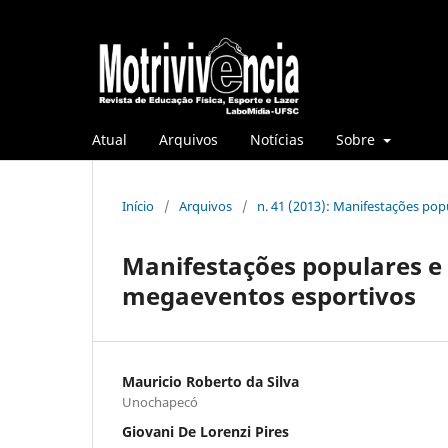
Atual
Arquivos
Notícias
Sobre
Início
/
Arquivos
/
n. 41 (2013): Manifestações po
Manifestações populares e
megaeventos esportivos
Mauricio Roberto da Silva
Unochapecó
Giovani De Lorenzi Pires