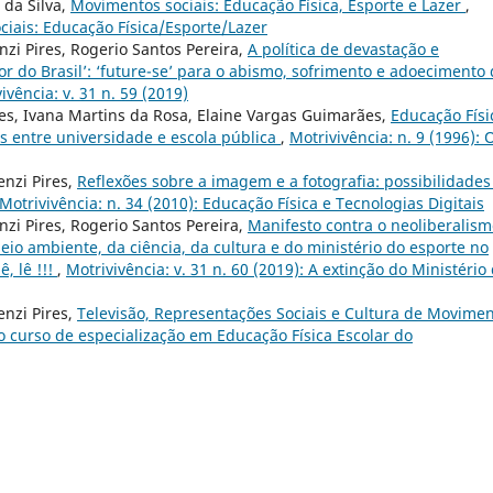
 da Silva,
Movimentos sociais: Educação Física, Esporte e Lazer
,
ciais: Educação Física/Esporte/Lazer
nzi Pires, Rogerio Santos Pereira,
A política de devastação e
r do Brasil’: ‘future-se’ para o abismo, sofrimento e adoecimento
ivência: v. 31 n. 59 (2019)
es, Ivana Martins da Rosa, Elaine Vargas Guimarães,
Educação Físi
s entre universidade e escola pública
,
Motrivivência: n. 9 (1996): 
nzi Pires,
Reflexões sobre a imagem e a fotografia: possibilidades
Motrivivência: n. 34 (2010): Educação Física e Tecnologias Digitais
nzi Pires, Rogerio Santos Pereira,
Manifesto contra o neoliberalis
meio ambiente, da ciência, da cultura e do ministério do esporte no
ê, lê !!!
,
Motrivivência: v. 31 n. 60 (2019): A extinção do Ministério
nzi Pires,
Televisão, Representações Sociais e Cultura de Movimen
do curso de especialização em Educação Física Escolar do