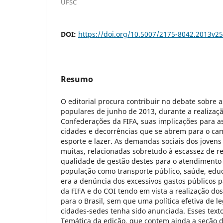
UFSC
DOI:
https://doi.org/10.5007/2175-8042.2013v2
Resumo
O editorial procura contribuir no debate sobre 
populares de junho de 2013, durante a realizaç
Confederações da FIFA, suas implicações para as
cidades e decorrências que se abrem para o ca
esporte e lazer. As demandas sociais dos joven
muitas, relacionadas sobretudo à escassez de r
qualidade de gestão destes para o atendimento 
população como transporte público, saúde, educ
era a denúncia dos excessivos gastos públicos p
da FIFA e do COI tendo em vista a realização do
para o Brasil, sem que uma política efetiva de l
cidades-sedes tenha sido anunciada. Esses tex
Temática da edição, que contem ainda a seção d