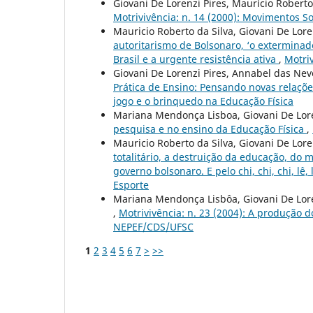
Giovani De Lorenzi Pires, Maurício Roberto
Motrivivência: n. 14 (2000): Movimentos So
Mauricio Roberto da Silva, Giovani De Lore
autoritarismo de Bolsonaro, ‘o exterminado
Brasil e a urgente resistência ativa
,
Motriv
Giovani De Lorenzi Pires, Annabel das Nev
Prática de Ensino: Pensando novas relaçõe
jogo e o brinquedo na Educação Física
Mariana Mendonça Lisboa, Giovani De Lore
pesquisa e no ensino da Educação Física
,
Mauricio Roberto da Silva, Giovani De Lore
totalitário, a destruição da educação, do 
governo bolsonaro. E pelo chi, chi, chi, lê, l
Esporte
Mariana Mendonça Lisbôa, Giovani De Lore
,
Motrivivência: n. 23 (2004): A produção 
NEPEF/CDS/UFSC
1
2
3
4
5
6
7
>
>>