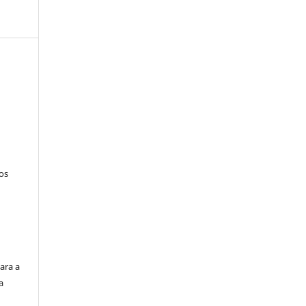
tos
ara a
a