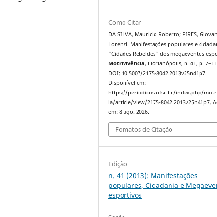
Como Citar
DA SILVA, Mauricio Roberto; PIRES, Giovan
Lorenzi. Manifestações populares e cidada
“Cidades Rebeldes” dos megaeventos espo
Motrivivência
, Florianópolis, n. 41, p. 7–11
DOI: 10.5007/2175-8042.2013v25n41p7.
Disponível em:
https://periodicos.ufsc.br/index.php/motr
ia/article/view/2175-8042.2013v25n41p7. A
em: 8 ago. 2026.
Fomatos de Citação
Edição
n. 41 (2013): Manifestações
populares, Cidadania e Megaeve
esportivos
Seção