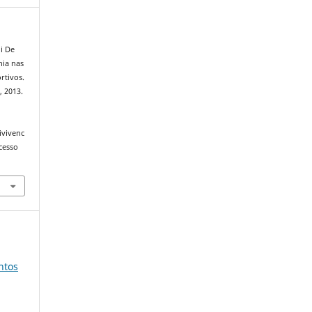
i De
nia nas
rtivos.
, 2013.
ivivenc
cesso
ntos