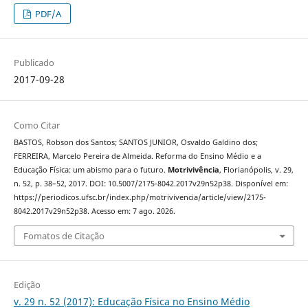
PDF/A
Publicado
2017-09-28
Como Citar
BASTOS, Robson dos Santos; SANTOS JUNIOR, Osvaldo Galdino dos;
FERREIRA, Marcelo Pereira de Almeida. Reforma do Ensino Médio e a
Educação Física: um abismo para o futuro.
Motrivivência
, Florianópolis, v. 29,
n. 52, p. 38–52, 2017. DOI: 10.5007/2175-8042.2017v29n52p38. Disponível em:
https://periodicos.ufsc.br/index.php/motrivivencia/article/view/2175-
8042.2017v29n52p38. Acesso em: 7 ago. 2026.
Fomatos de Citação
Edição
v. 29 n. 52 (2017): Educação Física no Ensino Médio