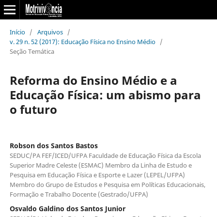
Início
/
Arquivos
/
v. 29 n. 52 (2017): Educação Física no Ensino Médio
/
Seção Temática
Reforma do Ensino Médio e a
Educação Física: um abismo para
o futuro
Robson dos Santos Bastos
SEDUC/PA FEF/ICED/UFPA Faculdade de Educação Física da Escola
Superior Madre Celeste (ESMAC) Membro da Linha de Estudo e
Pesquisa em Educação Física e Esporte e Lazer (LEPEL/UFPA)
Membro do Grupo de Estudos e Pesquisa em Políticas Educacionais,
Formação e Trabalho Docente (Gestrado/UFPA)
Osvaldo Galdino dos Santos Junior