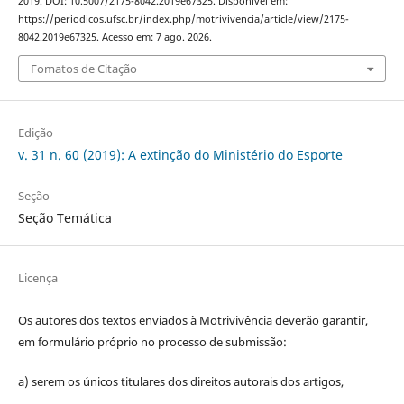
2019. DOI: 10.5007/2175-8042.2019e67325. Disponível em:
https://periodicos.ufsc.br/index.php/motrivivencia/article/view/2175-
8042.2019e67325. Acesso em: 7 ago. 2026.
Fomatos de Citação
Edição
v. 31 n. 60 (2019): A extinção do Ministério do Esporte
Seção
Seção Temática
Licença
Os autores dos textos enviados à Motrivivência deverão garantir,
em formulário próprio no processo de submissão:
a) serem os únicos titulares dos direitos autorais dos artigos,