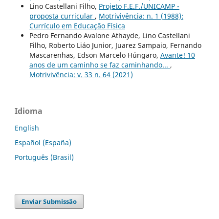
Lino Castellani Filho,
Projeto F.E.F./UNICAMP -
proposta curricular
,
Motrivivência: n. 1 (1988):
Currículo em Educação Física
Pedro Fernando Avalone Athayde, Lino Castellani
Filho, Roberto Liáo Junior, Juarez Sampaio, Fernando
Mascarenhas, Edson Marcelo Húngaro,
Avante! 10
anos de um caminho se faz caminhando...
,
Motrivivência: v. 33 n. 64 (2021)
Idioma
English
Español (España)
Português (Brasil)
Enviar Submissão