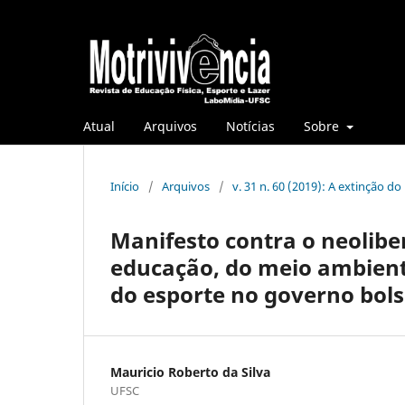
Atual
Arquivos
Notícias
Sobre
Início
/
Arquivos
/
v. 31 n. 60 (2019): A extinção do
Manifesto contra o neoliber
educação, do meio ambiente
do esporte no governo bolsona
Mauricio Roberto da Silva
UFSC