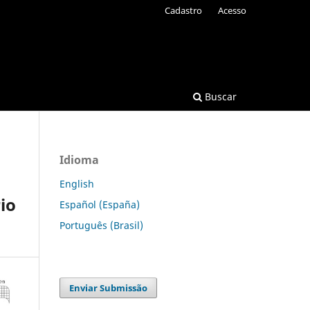
Cadastro
Acesso
Buscar
Idioma
English
io
Español (España)
Português (Brasil)
Enviar Submissão