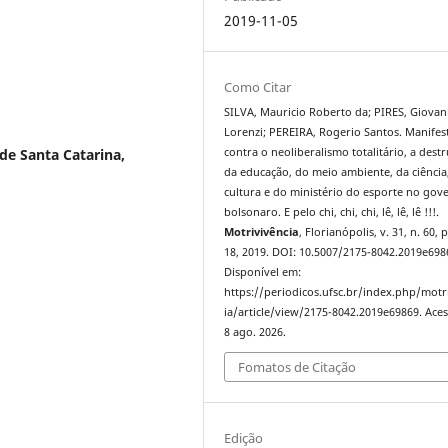
2019-11-05
Como Citar
SILVA, Mauricio Roberto da; PIRES, Giovan
Lorenzi; PEREIRA, Rogerio Santos. Manifes
contra o neoliberalismo totalitário, a dest
de Santa Catarina,
da educação, do meio ambiente, da ciência
cultura e do ministério do esporte no gov
bolsonaro. E pelo chi, chi, chi, lê, lê, lê !!!.
Motrivivência
, Florianópolis, v. 31, n. 60, 
18, 2019. DOI: 10.5007/2175-8042.2019e698
Disponível em:
https://periodicos.ufsc.br/index.php/motr
ia/article/view/2175-8042.2019e69869. Ace
8 ago. 2026.
Fomatos de Citação
Edição