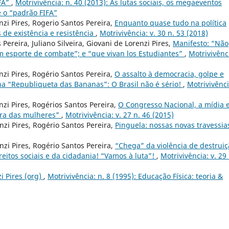
IFA”
,
Motrivivência: n. 40 (2013): As lutas sociais, os megaeventos
 e o “padrão FIFA”
nzi Pires, Rogerio Santos Pereira,
Enquanto quase tudo na política
s de existência e resistência
,
Motrivivência: v. 30 n. 53 (2018)
Pereira, Juliano Silveira, Giovani de Lorenzi Pires,
Manifesto: “Não
um esporte de combate”; e “que vivan los Estudiantes”
,
Motrivivênc
nzi Pires, Rogério Santos Pereira,
O assalto à democracia, golpe e
 na “Republiqueta das Bananas”: O Brasil não é sério!
,
Motrivivênci
nzi Pires, Rogérios Santos Pereira,
O Congresso Nacional, a mídia e
era das mulheres"
,
Motrivivência: v. 27 n. 46 (2015)
nzi Pires, Rogério Santos Pereira,
Pinguela: nossas novas travessias
nzi Pires, Rogério Santos Pereira,
“Chega” da violência de destrui
itos sociais e da cidadania! “Vamos à luta”!
,
Motrivivência: v. 29 
i Pires (org)
,
Motrivivência: n. 8 (1995): Educação Física: teoria &