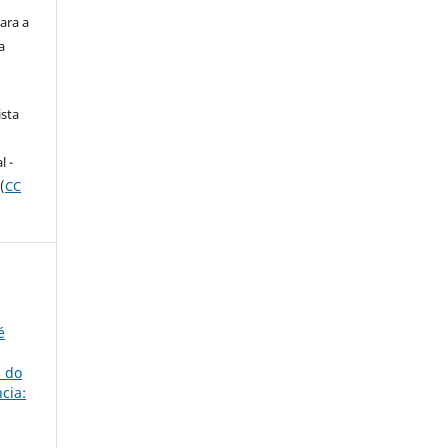
ara a
a
ista
e
l -
(
CC
é
s do
cia: