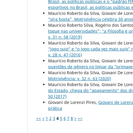
Brasil, as políticas públicas e o “padrão F
esportivos no Brasil, as políticas públicas
Mauricio Roberto da Silva, Giovani de Lore
“vira bosta”, Motrivivência celebra 30 ano
Mauricio Roberto Silva, Rogério dos Santos 
toque nas universidades”; “a Filosofia é 
v. 31 n. 58 (2019)
Maurício Roberto da Silva, Giovani de Lore
“jogo sujo” e “o jogo cada vez mais sujo”
v. 28 n. 47 (2016)
Maurício Roberto da Silva, Giovani de Lore
questões de gênero no limiar da "primav
Mauricio Roberto da Silva, Giovani De Lore
Motrivivência: v. 32 n. 63 (2020)
Mauricio Roberto da Silva, Giovani De Lore
do Estado, chega do “apagamento” dos dire
50 (2017)
Giovani de Lorenzi Pires,
Giovani de Lorenz
prática
<<
<
1
2
3
4
5
6
7
8
>
>>