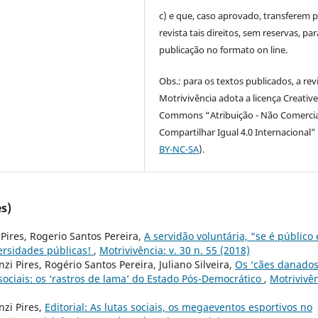
c) e que, caso aprovado, transferem p
revista tais direitos, sem reservas, par
publicação no formato on line.
Obs.: para os textos publicados, a rev
Motrivivência adota a licença Creativ
Commons “Atribuição - Não Comercia
Compartilhar Igual 4.0 Internacional” 
BY-NC-SA
).
s)
 Pires, Rogerio Santos Pereira,
A servidão voluntária, “se é público 
versidades públicas!
,
Motrivivência: v. 30 n. 55 (2018)
zi Pires, Rogério Santos Pereira, Juliano Silveira,
Os ‘cães danado
sociais: os ‘rastros de lama’ do Estado Pós-Democrático
,
Motrivivên
nzi Pires,
Editorial: As lutas sociais, os megaeventos esportivos no