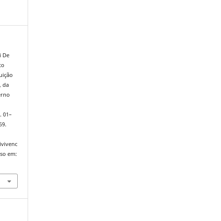
i De
to
ruição
, da
erno
p. 01–
69.
ivivenc
sso em: