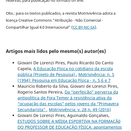
reservas, para publicação no formato on line.
Obs.: para os textos publicados, a revista Motrivivência adota a
licença Creative Commons “Atribuição - Não Comercial -
Compartilhar Igual 4.0 Internacional” (
CC BY-NC-SA
).
Artigos mais lidos pelo mesmo(s) autor(es)
Giovani De Lorenzi Pires, Paulo Ricardo Do Canto
Capela,
A Educação Física no cotidiano da escola
pública (Projeto de Pesquisa)
,
Motrivivência: n. 5
(1994): Pesquisa em Educação Física - n. 5,6 e 7
Mauricio Roberto da Silva, Giovani de Lorenzi Pires,
Rogerio Santos Pereira,
Da “perfeição” perversa da
antipolítica de Fora Temer à resistência ativa da
“ocupação das escolas” pelos jovens da “Primavera
Secundarista”
,
Motrivivência: v. 28 n. 49 (2016)
Giovani De Lorenzi Pires, Aguinaldo Gonçalves,
ESTUDOS SOBRE A MÍDIA ESPORTIVA NA FORMAÇÃ0
DO PROFESSOR DE EDUCAÇÃO FÍSICA: apontamentos