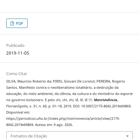
PDF
Publicado
2019-11-05
Como Citar
SILVA, Mauricio Roberto da; PIRES, Giovani De Lorenzi; PEREIRA, Rogerio
Santos. Manifesto contra o neoliberalismo totalitário, a destruição da
educação, do meio ambiente, da ciência, da cultura e do ministério do esporte
no governo bolsonaro. E pelo chi, chi, chi, lê, lê, lê !!!.
Motrivivência
,
Florianópolis, v. 31, n. 60, p. 01–18, 2019. DOI: 10.5007/2175-8042.2019e69869.
Disponível em:
https://periodicos.ufsc.br/index.php/motrivivencia/article/view/2175-
8042.2019e69869. Acesso em: 9 ago. 2026.
Fomatos de Citação