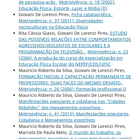
de pesquisa-ação
,
Motrivivência: n. 18 (2002):
Educação Física, Esporte, Lazer e Mídia (II)
Giovani De Lorenzi Pires,
Ficha catalográfica
,
Motrivivência: n. 37 (2011): Diversidades
socioculturais na Educação Física
Rita Cássia Giassi, Giovani De Lorenzi Pires,
ESTUDO
DAS POSSÍVEIS RELAÇÕES ENTRE COMPORTAMENTOS
AGRESSIVOS/VIOLENTOS DE ESCOLARES E A
PROGRAMAÇÃO DA TELEVISÃO.
,
Motrivivência: n. 23
(2004): A produção do curso de especialização em
Educação Física Escolar do NEPEF/CDS/UFSC
Mauricio Roberto da Silva, Giovani de Lorenzi Pires,
FORMAÇÃO INICIAL E CAPACITAÇÃO PERMANENTE DE
PROFESSORES: DUAS FACES DO MESMO DESAFIO
,
Motrivivência: n. 26 (2006): Formação profissional II
Mauricio Roberto da Silva, Giovani De Lorenzi Pires,
Manifestações populares e cidadania nas “Cidades
Rebeldes” dos megaeventos esportivos
,
Motrivivência: n. 41 (2013): Manifestações populares,
Cidadania e Megaeventos esportivos
Mauricio Roberto da Silva, Giovani De Lorenzi Pires,
Marcelo De Paula Melo,
O mundo do trabalho, os
megaeventos esportivos e a crise estrutural do capital