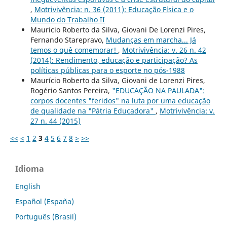
,
Motrivivência: n. 36 (2011): Educação Física e o
Mundo do Trabalho II
Mauricio Roberto da Silva, Giovani De Lorenzi Pires,
Fernando Starepravo,
Mudanças em marcha... Já
temos o quê comemorar!
,
Motrivivência: v. 26 n. 42
(2014): Rendimento, educação e participação? As
políticas públicas para o esporte no pós-1988
Maurício Roberto da Silva, Giovani de Lorenzi Pires,
Rogério Santos Pereira,
"EDUCAÇÃO NA PAULADA":
corpos docentes "feridos" na luta por uma educação
de qualidade na "Pátria Educadora"
,
Motrivivência: v.
27 n. 44 (2015)
<<
<
1
2
3
4
5
6
7
8
>
>>
Idioma
English
Español (España)
Português (Brasil)