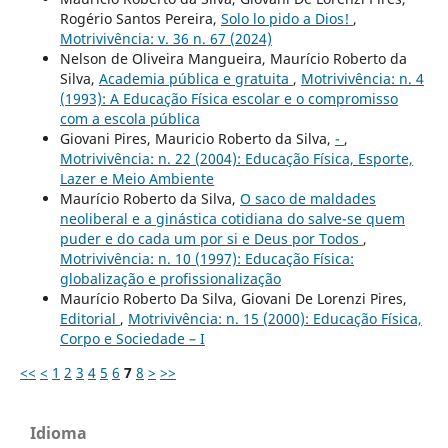
Rogério Santos Pereira,
Solo lo pido a Dios!
,
Motrivivência: v. 36 n. 67 (2024)
Nelson de Oliveira Mangueira, Maurício Roberto da
Silva,
Academia pública e gratuita
,
Motrivivência: n. 4
(1993): A Educação Física escolar e o compromisso
com a escola pública
Giovani Pires, Mauricio Roberto da Silva,
-
,
Motrivivência: n. 22 (2004): Educação Física, Esporte,
Lazer e Meio Ambiente
Maurício Roberto da Silva,
O saco de maldades
neoliberal e a ginástica cotidiana do salve-se quem
puder e do cada um por si e Deus por Todos
,
Motrivivência: n. 10 (1997): Educação Física:
globalização e profissionalização
Maurício Roberto Da Silva, Giovani De Lorenzi Pires,
Editorial
,
Motrivivência: n. 15 (2000): Educação Física,
Corpo e Sociedade – I
<<
<
1
2
3
4
5
6
7
8
>
>>
Idioma