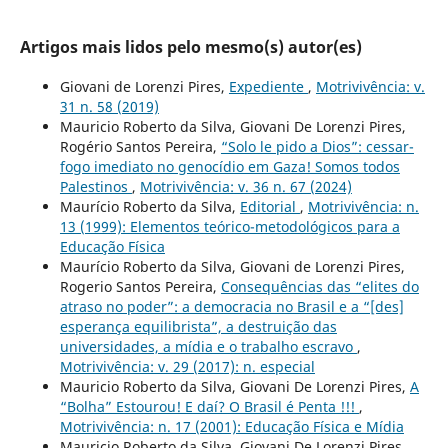
Artigos mais lidos pelo mesmo(s) autor(es)
Giovani de Lorenzi Pires,
Expediente
,
Motrivivência: v.
31 n. 58 (2019)
Mauricio Roberto da Silva, Giovani De Lorenzi Pires,
Rogério Santos Pereira,
“Solo le pido a Dios”: cessar-
fogo imediato no genocídio em Gaza! Somos todos
Palestinos
,
Motrivivência: v. 36 n. 67 (2024)
Maurício Roberto da Silva,
Editorial
,
Motrivivência: n.
13 (1999): Elementos teórico-metodológicos para a
Educação Física
Maurício Roberto da Silva, Giovani de Lorenzi Pires,
Rogerio Santos Pereira,
Consequências das “elites do
atraso no poder”: a democracia no Brasil e a “[des]
esperança equilibrista”, a destruição das
universidades, a mídia e o trabalho escravo
,
Motrivivência: v. 29 (2017): n. especial
Mauricio Roberto da Silva, Giovani De Lorenzi Pires,
A
“Bolha” Estourou! E daí? O Brasil é Penta !!!
,
Motrivivência: n. 17 (2001): Educação Física e Mídia
Mauricio Roberto da Silva, Giovani De Lorenzi Pires,