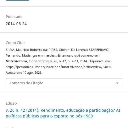
Publicado
2014-06-24
Como Citar
SILVA, Mauricio Roberto da; PIRES, Giovani De Lorenzi; STAREPRAVO,
Fernando. Mudanças em marcha... Já temos o quê comemorar!.
Motrivivência
, Florianópolis, v. 26, n. 42, p. 7–11, 2014. Disponível em:
https://periodicos.ufsc.br/index.php/motrivivencia/article/view/34080.
Acesso em: 10 ago. 2026.
Fomatos de Citação
Edição
v. 26 n. 42 (2014): Rendimento, educação e participação? As
políticas públicas para o esporte no pós-1988