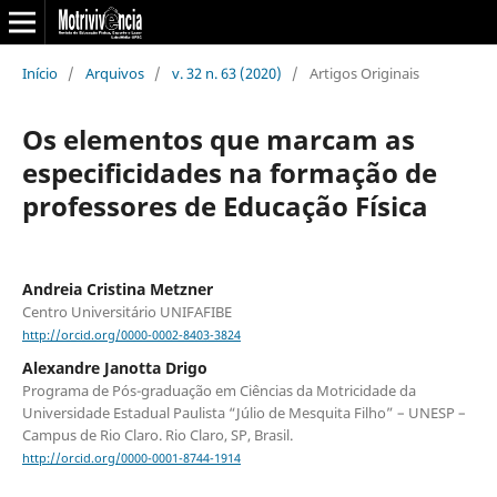
Início
/
Arquivos
/
v. 32 n. 63 (2020)
/
Artigos Originais
Os elementos que marcam as
especificidades na formação de
professores de Educação Física
Andreia Cristina Metzner
Centro Universitário UNIFAFIBE
http://orcid.org/0000-0002-8403-3824
Alexandre Janotta Drigo
Programa de Pós-graduação em Ciências da Motricidade da
Universidade Estadual Paulista “Júlio de Mesquita Filho” – UNESP –
Campus de Rio Claro. Rio Claro, SP, Brasil.
http://orcid.org/0000-0001-8744-1914