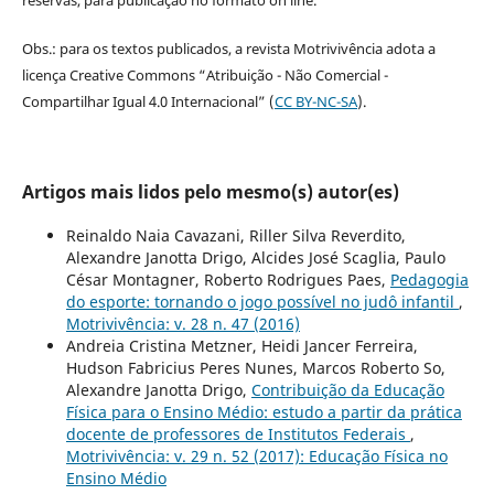
Obs.: para os textos publicados, a revista Motrivivência adota a
licença Creative Commons “Atribuição - Não Comercial -
Compartilhar Igual 4.0 Internacional” (
CC BY-NC-SA
).
Artigos mais lidos pelo mesmo(s) autor(es)
Reinaldo Naia Cavazani, Riller Silva Reverdito,
Alexandre Janotta Drigo, Alcides José Scaglia, Paulo
César Montagner, Roberto Rodrigues Paes,
Pedagogia
do esporte: tornando o jogo possível no judô infantil
,
Motrivivência: v. 28 n. 47 (2016)
Andreia Cristina Metzner, Heidi Jancer Ferreira,
Hudson Fabricius Peres Nunes, Marcos Roberto So,
Alexandre Janotta Drigo,
Contribuição da Educação
Física para o Ensino Médio: estudo a partir da prática
docente de professores de Institutos Federais
,
Motrivivência: v. 29 n. 52 (2017): Educação Física no
Ensino Médio