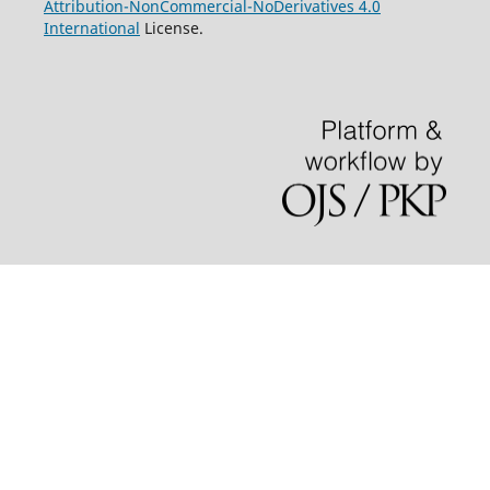
Attribution-NonCommercial-NoDerivatives 4.0
International
License.