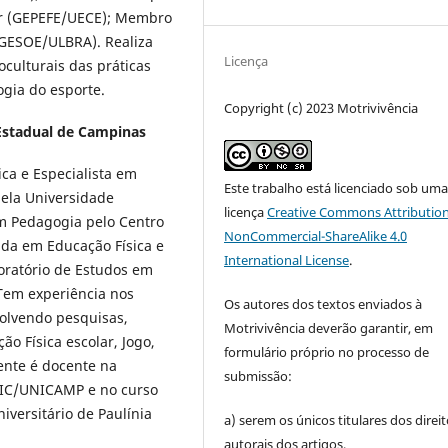
ar (GEPEFE/UECE); Membro
(GESOE/ULBRA). Realiza
Licença
culturais das práticas
ogia do esporte.
Copyright (c) 2023 Motrivivência
Estadual de Campinas
ca e Especialista em
Este trabalho está licenciado sob um
pela Universidade
licença
Creative Commons Attribution
m Pedagogia pelo Centro
NonCommercial-ShareAlike 4.0
nda em Educação Física e
International License
.
oratório de Estudos em
Tem experiência nos
Os autores dos textos enviados à
olvendo pesquisas,
Motrivivência deverão garantir, em
ão Física escolar, Jogo,
formulário próprio no processo de
ente é docente na
submissão:
dIC/UNICAMP e no curso
versitário de Paulínia
a) serem os únicos titulares dos direi
autorais dos artigos,