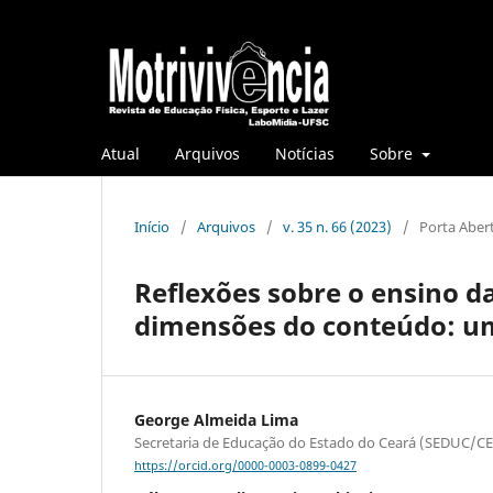
Atual
Arquivos
Notícias
Sobre
Início
/
Arquivos
/
v. 35 n. 66 (2023)
/
Porta Aber
Reflexões sobre o ensino da
dimensões do conteúdo: um
George Almeida Lima
Secretaria de Educação do Estado do Ceará (SEDUC/CE
https://orcid.org/0000-0003-0899-0427