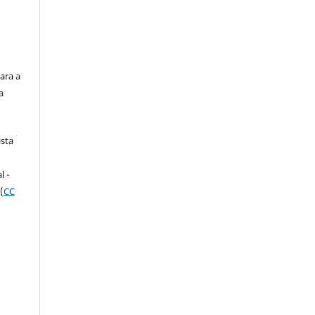
ara a
a
ista
e
l -
(
CC