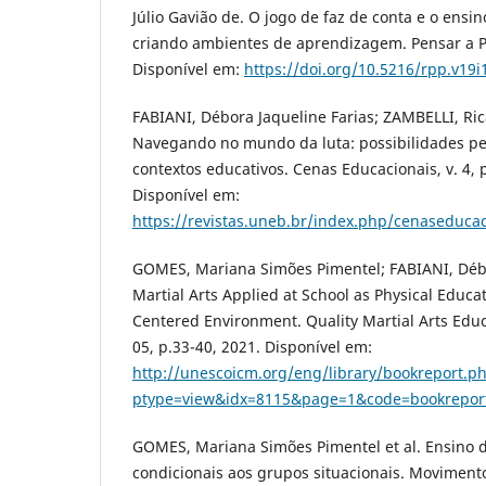
Júlio Gavião de. O jogo de faz de conta e o ensin
criando ambientes de aprendizagem. Pensar a Prá
Disponível em:
https://doi.org/10.5216/rpp.v19i
FABIANI, Débora Jaqueline Farias; ZAMBELLI, Ric
Navegando no mundo da luta: possibilidades p
contextos educativos. Cenas Educacionais, v. 4, 
Disponível em:
https://revistas.uneb.br/index.php/cenaseducac
GOMES, Mariana Simões Pimentel; FABIANI, Débo
Martial Arts Applied at School as Physical Educa
Centered Environment. Quality Martial Arts Educa
05, p.33-40, 2021. Disponível em:
http://unescoicm.org/eng/library/bookreport.p
ptype=view&idx=8115&page=1&code=bookrepor
GOMES, Mariana Simões Pimentel et al. Ensino da
condicionais aos grupos situacionais. Movimento, 