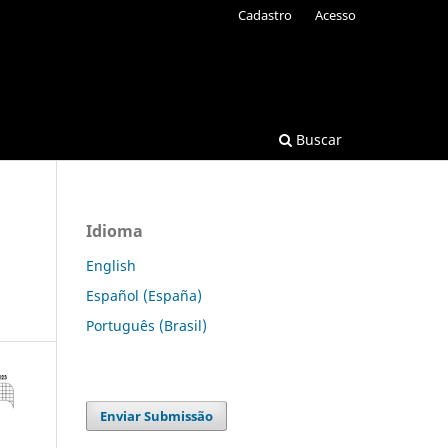
Cadastro
Acesso
Buscar
Idioma
English
Español (España)
Português (Brasil)
Enviar Submissão