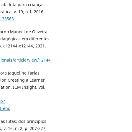
o da luta para crianças:
tica, v. 19, n.1, 2016.
1.38568
ardo Manoel de Oliveira.
edagógicas em diferentes
p. e12144-e12144, 2021.
ionais/article/view/12144
ra Jaqueline Farias.
tion:Creating a Learner
tion. ICM Insight, vol.
hp?
t_eng
s lutas: dos princípios
v. 16, n. 2, p. 207-227,