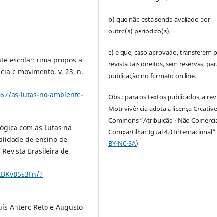
b) que não está sendo avaliado por
outro(s) periódico(s),
c) e que, caso aprovado, transferem p
ente escolar: uma proposta
revista tais direitos, sem reservas, par
cia e movimento, v. 23, n.
publicação no formato on line.
467/as-lutas-no-ambiente-
Obs.: para os textos publicados, a rev
Motrivivência adota a licença Creativ
Commons “Atribuição - Não Comercia
ógica com as Lutas na
Compartilhar Igual 4.0 Internacional” 
ealidade de ensino de
BY-NC-SA
).
 Revista Brasileira de
xBKvB5s3Fn/?
uís Antero Reto e Augusto