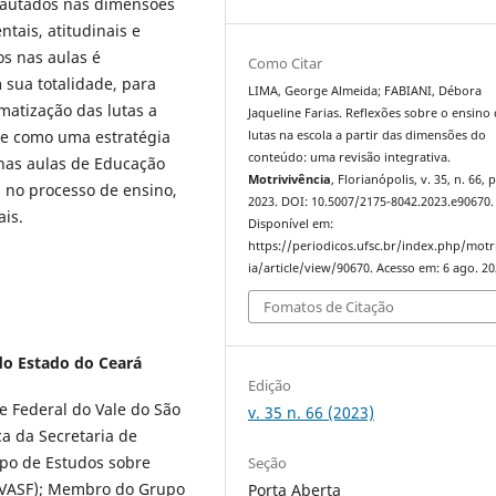
pautados nas dimensões
ais, atitudinais e
os nas aulas é
Como Citar
m sua totalidade, para
LIMA, George Almeida; FABIANI, Débora
matização das lutas a
Jaqueline Farias. Reflexões sobre o ensino
se como uma estratégia
lutas na escola a partir das dimensões do
conteúdo: uma revisão integrativa.
 nas aulas de Educação
Motrivivência
, Florianópolis, v. 35, n. 66, 
s no processo de ensino,
2023. DOI: 10.5007/2175-8042.2023.e90670.
ais.
Disponível em:
https://periodicos.ufsc.br/index.php/motr
ia/article/view/90670. Acesso em: 6 ago. 20
Fomatos de Citação
do Estado do Ceará
Edição
 Federal do Vale do São
v. 35 n. 66 (2023)
ca da Secretaria de
po de Estudos sobre
Seção
IVASF); Membro do Grupo
Porta Aberta