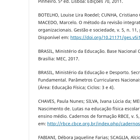
Pinheiro. 5ª ed. Lisboa: Edições 70, 2011.
BOTELHO, Louise Lira Roedel; CUNHA, Cristiano 
MACEDO, Marcelo. O método da revisão integrat
organizacionais. Gestão e sociedade, v. 5, n. 11,
Disponível em:
https://doi.org/10.21171/ges.v5i
BRASIL, Ministério da Educação. Base Nacional
Brasília: MEC, 2017.
BRASIL, Ministério da Educação e Desporto. Secr
Fundamental. Parâmetros Curriculares Nacionais
(Área: Educação Física; Ciclos: 3 e 4).
CHAVES, Paula Nunes; SILVA, Ivana Lúcia da; M
Nascimento de. Lutas na educação física escola
ensino médio. Cadernos de formação RBCE, v. 5, 
em:
http://rbce.cbce.org.br/index.php/cadernos
FABIANI, Débora Jaqueline Farias; SCAGLIA, Alci