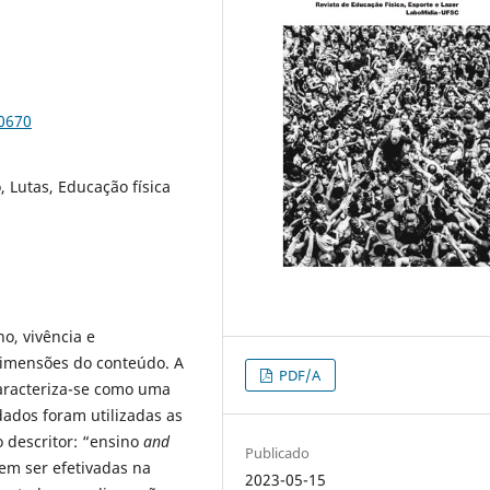
90670
 Lutas, Educação física
o, vivência e
dimensões do conteúdo. A
PDF/A
caracteriza-se como uma
 dados foram utilizadas as
o descritor: “ensino
and
Publicado
em ser efetivadas na
2023-05-15