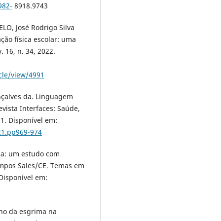
982-
8918.9743
LO, José Rodrigo Silva
ção física escolar: uma
. 16, n. 34, 2022.
cle/view/4991
nçalves da. Linguagem
evista Interfaces: Saúde,
21. Disponível em:
21.pp969-974
ola: um estudo com
ampos Sales/CE. Temas em
 Disponível em:
ino da esgrima na