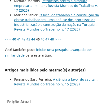
Richard Martins,
Petroleiros contra a ditadura
empresarial-militar
,
Revista Mundos do Trabalho: v.
17 (2025)
Mariana Stoler,
O local de trabalho e a construção da
classe trabalhadora: uma análise dos processos de
industrialização e construção da nação na Turquia.
,
Revista Mundos do Trabalho: v. 17 (2025)
<<
<
40
41
42
43
44
45
46
47
48
>
>>
Você também pode
iniciar uma pesquisa avançada por
similaridade
para este artigo.
Artigos mais lidos pelo mesmo(s) autor(es)
Fernando Sarti Ferreira,
A ciência a favor do capital:
,
Revista Mundos do Trabalho: v. 15 (2023)
Edição Atual