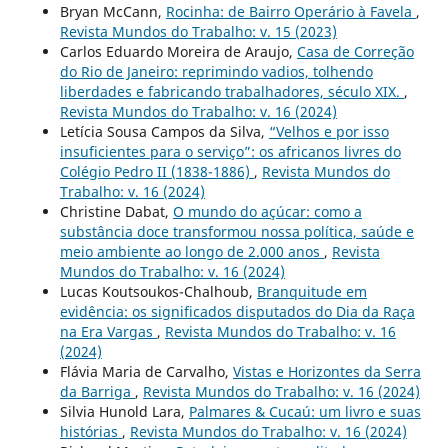
Bryan McCann,
Rocinha: de Bairro Operário à Favela
,
Revista Mundos do Trabalho: v. 15 (2023)
Carlos Eduardo Moreira de Araujo,
Casa de Correção
do Rio de Janeiro: reprimindo vadios, tolhendo
liberdades e fabricando trabalhadores, século XIX.
,
Revista Mundos do Trabalho: v. 16 (2024)
Letícia Sousa Campos da Silva,
“Velhos e por isso
insuficientes para o serviço”: os africanos livres do
Colégio Pedro II (1838-1886)
,
Revista Mundos do
Trabalho: v. 16 (2024)
Christine Dabat,
O mundo do açúcar: como a
substância doce transformou nossa política, saúde e
meio ambiente ao longo de 2.000 anos
,
Revista
Mundos do Trabalho: v. 16 (2024)
Lucas Koutsoukos-Chalhoub,
Branquitude em
evidência: os significados disputados do Dia da Raça
na Era Vargas
,
Revista Mundos do Trabalho: v. 16
(2024)
Flávia Maria de Carvalho,
Vistas e Horizontes da Serra
da Barriga
,
Revista Mundos do Trabalho: v. 16 (2024)
Silvia Hunold Lara,
Palmares & Cucaú: um livro e suas
histórias
,
Revista Mundos do Trabalho: v. 16 (2024)