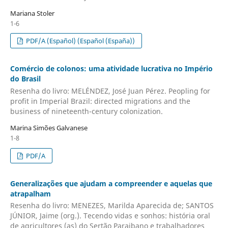
Mariana Stoler
1-6
PDF/A (Español) (Español (España))
Comércio de colonos: uma atividade lucrativa no Império
do Brasil
Resenha do livro: MELÉNDEZ, José Juan Pérez. Peopling for
profit in Imperial Brazil: directed migrations and the
business of nineteenth-century colonization.
Marina Simões Galvanese
1-8
PDF/A
Generalizações que ajudam a compreender e aquelas que
atrapalham
Resenha do livro: MENEZES, Marilda Aparecida de; SANTOS
JÚNIOR, Jaime (org.). Tecendo vidas e sonhos: história oral
de agricultores (as) do Sertão Paraibano e trabalhadores