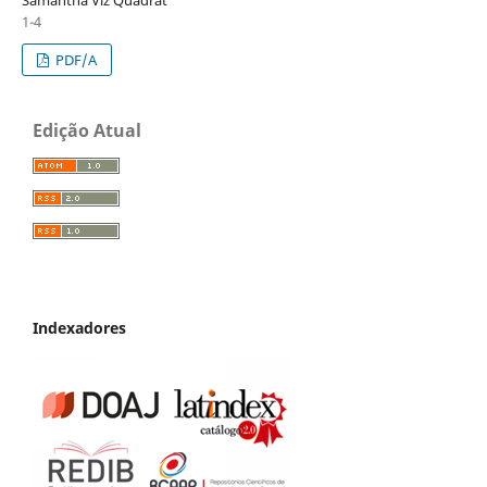
Samantha Viz Quadrat
1-4
PDF/A
Edição Atual
Indexadores