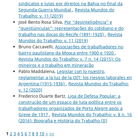
sindicatos e lutas por direitos na Bahia no final da
Segunda Guerra Mundial
,
Revista Mundos do
Trabalho: v. 11 (2019)
José Bento Rosa Silva,
Por “desinteligência” e
"questiúnculas": representações do cotidiano e do
trabalho nas docas do Recife (1891-1920)
,
Revista
Mundos do Trabalho: v. 11 (2019)
Bruno Caccavelli,
Associações de trabalhadores no
bairro paulistano da Mooca entre 1900 e 1920
,
Revista Mundos do Trabalho: v. 7 n. 14 (2015): Os
mineiros e o trabalho em mineração
Pablo Maddalena,
Legislar con lo nuestro,
reglamentar a la luz de la OIT: los riesgos laborales en
Argentina (1915-1936)
,
Revista Mundos do Trabalho:
v. 12 (2020)
Frederico Duarte Bartz,
Liga de Defesa Popular: a
construção de um espaço de luta política entre os
trabalhadores organizados de Porto Alegre após a
Greve de 1917
,
Revista Mundos do Trabalho: v. 8 n. 16
(2016): Biografia e História do Trabalho (II)
1
2
3
4
5
6
7
8
9
10
>
>>