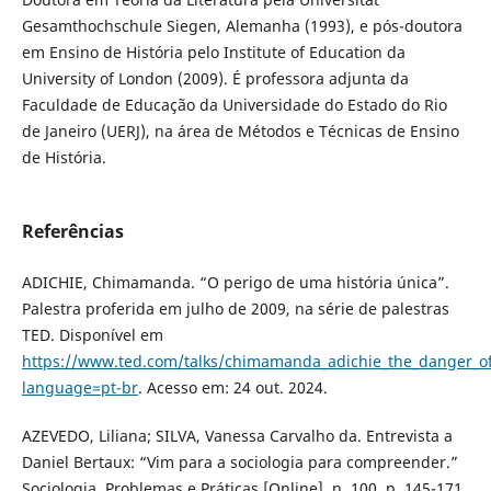
Gesamthochschule Siegen, Alemanha (1993), e pós-doutora
em Ensino de História pelo Institute of Education da
University of London (2009). É professora adjunta da
Faculdade de Educação da Universidade do Estado do Rio
de Janeiro (UERJ), na área de Métodos e Técnicas de Ensino
de História.
Referências
ADICHIE, Chimamanda. “O perigo de uma história única”.
Palestra proferida em julho de 2009, na série de palestras
TED. Disponível em
https://www.ted.com/talks/chimamanda_adichie_the_danger_of
language=pt-br
. Acesso em: 24 out. 2024.
AZEVEDO, Liliana; SILVA, Vanessa Carvalho da. Entrevista a
Daniel Bertaux: “Vim para a sociologia para compreender.”
Sociologia, Problemas e Práticas [Online]. n. 100, p. 145-171,