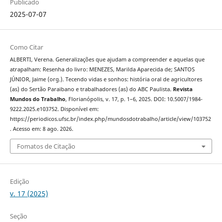
Publicado
2025-07-07
Como Citar
ALBERTI, Verena. Generalizações que ajudam a compreender e aquelas que
atrapalham: Resenha do livro: MENEZES, Marilda Aparecida de; SANTOS
JÚNIOR, Jaime (org.). Tecendo vidas e sonhos: história oral de agricultores
(as) do Sertão Paraibano e trabalhadores (as) do ABC Paulista.
Revista
Mundos do Trabalho
, Florianópolis, v. 17, p. 1–6, 2025. DOI: 10.5007/1984-
9222.2025.e103752. Disponível em:
https://periodicos.ufsc.br/index.php/mundosdotrabalho/article/view/103752
. Acesso em: 8 ago. 2026.
Fomatos de Citação
Edição
v. 17 (2025)
Seção