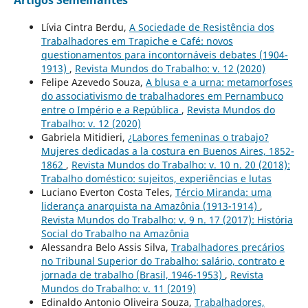
Artigos Semelhantes
Lívia Cintra Berdu,
A Sociedade de Resistência dos
Trabalhadores em Trapiche e Café: novos
questionamentos para incontornáveis debates (1904-
1913)
,
Revista Mundos do Trabalho: v. 12 (2020)
Felipe Azevedo Souza,
A blusa e a urna: metamorfoses
do associativismo de trabalhadores em Pernambuco
entre o Império e a República
,
Revista Mundos do
Trabalho: v. 12 (2020)
Gabriela Mitidieri,
¿Labores femeninas o trabajo?
Mujeres dedicadas a la costura en Buenos Aires, 1852-
1862
,
Revista Mundos do Trabalho: v. 10 n. 20 (2018):
Trabalho doméstico: sujeitos, experiências e lutas
Luciano Everton Costa Teles,
Tércio Miranda: uma
liderança anarquista na Amazônia (1913-1914)
,
Revista Mundos do Trabalho: v. 9 n. 17 (2017): História
Social do Trabalho na Amazônia
Alessandra Belo Assis Silva,
Trabalhadores precários
no Tribunal Superior do Trabalho: salário, contrato e
jornada de trabalho (Brasil, 1946-1953)
,
Revista
Mundos do Trabalho: v. 11 (2019)
Edinaldo Antonio Oliveira Souza,
Trabalhadores,