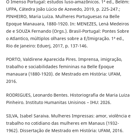
O Imenso Portugal: estudos luso-amazônicos. 1ª ed., Belém:
UFPA, Cátedra João Lúcio de Azevedo, 2019, p. 225-247.;
PINHEIRO, Maria Luíza. Mulheres Portuguesas na Belle
Epoque Manauara, 1880-1920. In: MENEZES, Lená Medeiros
de e SOUZA Fernando (Orgs.). Brasil-Portugal: Pontes Sobre
o Atlantico, múltiplos olhares sobre a E/Imigração. 1ª ed.,
Rio de Janeiro: Eduerj, 2017, p. 137-146.
PORTO, Valdirene Aparecida Pires. Imprensa, imigração,
trabalho e sociabilidades femininas na Belle Époque
manauara (1880-1920). de Mestrado em História: UFAM,
2016.
RODRIGUES, Leonardo Bentes. Historiografia de Maria Luiza
Pinheiro. Instituto Humanitas Unisinos – IHU: 2026.
SILVA, Isabel Saraiva. Mulheres Impressas: amor, violência e
trabalho no cotidiano das mulheres em Manaus (1932-
1962). Dissertação de Mestrado em História: UFAM, 2016.