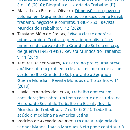
8 n. 16 (2016): Biografia e História do Trabalho (II)
Maria Luiza Ferreira Oliveira,
Dimensões do governo
colonial em Moçâmedes e suas conexões com o Brasil:
trabalho, negócios e conflitos, 1840-1860
,
Revista
Mundos do Trabalho: v. 12 (2020)
Tassiane Mélo de Freitas,
“Viva a classe operária
mineira unida! Contra a guerra imperialista!”: os
mineiros de carvão do Rio Grande do Sul e o esforço
de guerra (1942-1945)
,
Revista Mundos do Trabalho:
v. 11 (2019)
Tamires Xavier Soares,
A guerra no prato: uma breve
análise sobre o problema de abastecimento de carne
verde no Rio Grande do Sul, durante a Segunda
Guerra Mundial
,
Revista Mundos do Trabalho: v. 11
(2019)
Flavia Fernandes de Souza,
Trabalho doméstico:
considerações sobre um tema recente de estudos na
História do Social do Trabalho no Brasil
,
Revista
Mundos do Trabalho: v. 7 n. 13 (2015): Trabalho,
saúde e medicina na América Latina
Rodrigo de Azevedo Weimer,
Em que a trajetória do
senhor Manoel Inácio Marques Neto pode contribuir à