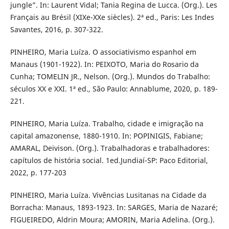
jungle”. In: Laurent Vidal; Tania Regina de Lucca. (Org.). Les
Français au Brésil (XIXe-XXe siècles). 2ª ed., Paris: Les Indes
Savantes, 2016, p. 307-322.
PINHEIRO, Maria Luíza. O associativismo espanhol em
Manaus (1901-1922). In: PEIXOTO, Maria do Rosario da
Cunha; TOMELIN JR., Nelson. (Org.). Mundos do Trabalho:
séculos XX e XXI. 1ª ed., São Paulo: Annablume, 2020, p. 189-
221.
PINHEIRO, Maria Luíza. Trabalho, cidade e imigração na
capital amazonense, 1880-1910. In: POPINIGIS, Fabiane;
AMARAL, Deivison. (Org.). Trabalhadoras e trabalhadores:
capítulos de história social. 1ed.Jundiaí-SP: Paco Editorial,
2022, p. 177-203
PINHEIRO, Maria Luíza. Vivências Lusitanas na Cidade da
Borracha: Manaus, 1893-1923. In: SARGES, Maria de Nazaré;
FIGUEIREDO, Aldrin Moura; AMORIN, Maria Adelina. (Org.).