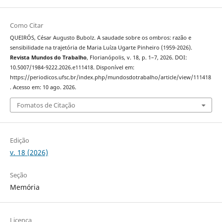
Como Citar
QUEIRÓS, César Augusto Bubolz. A saudade sobre os ombros: razão e
sensibilidade na trajetória de Maria Luíza Ugarte Pinheiro (1959-2026).
Revista Mundos do Trabalho
, Florianópolis, v. 18, p. 1–7, 2026. DOI:
10.5007/1984-9222.2026.e111418. Disponível em:
https://periodicos.ufsc.br/index.php/mundosdotrabalho/article/view/111418
. Acesso em: 10 ago. 2026.
Fomatos de Citação
Edição
v. 18 (2026)
Seção
Memória
Licença