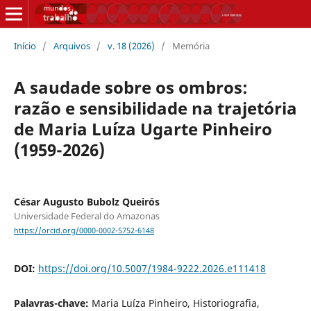
Início
/
Arquivos
/
v. 18 (2026)
/
Memória
A saudade sobre os ombros:
razão e sensibilidade na trajetória
de Maria Luíza Ugarte Pinheiro
(1959-2026)
César Augusto Bubolz Queirós
Universidade Federal do Amazonas
https://orcid.org/0000-0002-5752-6148
DOI:
https://doi.org/10.5007/1984-9222.2026.e111418
Palavras-chave:
Maria Luíza Pinheiro, Historiografia,