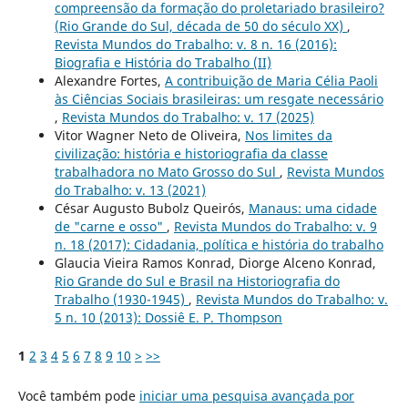
compreensão da formação do proletariado brasileiro?
(Rio Grande do Sul, década de 50 do século XX)
,
Revista Mundos do Trabalho: v. 8 n. 16 (2016):
Biografia e História do Trabalho (II)
Alexandre Fortes,
A contribuição de Maria Célia Paoli
às Ciências Sociais brasileiras: um resgate necessário
,
Revista Mundos do Trabalho: v. 17 (2025)
Vitor Wagner Neto de Oliveira,
Nos limites da
civilização: história e historiografia da classe
trabalhadora no Mato Grosso do Sul
,
Revista Mundos
do Trabalho: v. 13 (2021)
César Augusto Bubolz Queirós,
Manaus: uma cidade
de "carne e osso"
,
Revista Mundos do Trabalho: v. 9
n. 18 (2017): Cidadania, política e história do trabalho
Glaucia Vieira Ramos Konrad, Diorge Alceno Konrad,
Rio Grande do Sul e Brasil na Historiografia do
Trabalho (1930-1945)
,
Revista Mundos do Trabalho: v.
5 n. 10 (2013): Dossiê E. P. Thompson
1
2
3
4
5
6
7
8
9
10
>
>>
Você também pode
iniciar uma pesquisa avançada por