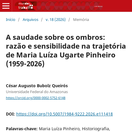
Início
/
Arquivos
/
v. 18 (2026)
/
Memória
A saudade sobre os ombros:
razão e sensibilidade na trajetória
de Maria Luíza Ugarte Pinheiro
(1959-2026)
César Augusto Bubolz Queirós
Universidade Federal do Amazonas
https://orcid.org/0000-0002-5752-6148
DOI:
https://doi.org/10.5007/1984-9222.2026.e111418
Palavras-chave:
Maria Luíza Pinheiro, Historiografia,