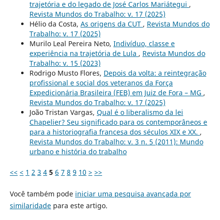
trajetória e do legado de José Carlos Mariátegui
,
Revista Mundos do Trabalho: v. 17 (2025)
Hélio da Costa,
As origens da CUT
,
Revista Mundos do
Trabalho: v. 17 (2025)
Murilo Leal Pereira Neto,
Indivíduo, classe e
experiência na trajetória de Lula
,
Revista Mundos do
Trabalho: v. 15 (2023)
Rodrigo Musto Flores,
Depois da volta: a reintegração
profissional e social dos veteranos da Força
Expedicionária Brasileira (FEB) em Juiz de Fora – MG
,
Revista Mundos do Trabalho: v. 17 (2025)
João Tristan Vargas,
Qual é o liberalismo da lei
Chapelier? Seu significado para os contemporâneos e
para a historiografia francesa dos séculos XIX e XX.
,
Revista Mundos do Trabalho: v. 3 n. 5 (2011): Mundo
urbano e história do trabalho
<<
<
1
2
3
4
5
6
7
8
9
10
>
>>
Você também pode
iniciar uma pesquisa avançada por
similaridade
para este artigo.