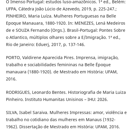
O Imenso Portugal: estudos luso-amazônicos. 1ª ed., Belém:
UFPA, Cátedra João Lúcio de Azevedo, 2019, p. 225-247.;
PINHEIRO, Maria Luíza. Mulheres Portuguesas na Belle
Epoque Manauara, 1880-1920. In: MENEZES, Lená Medeiros
de e SOUZA Fernando (Orgs.). Brasil-Portugal: Pontes Sobre
o Atlantico, múltiplos olhares sobre a E/Imigração. 1ª ed.,
Rio de Janeiro: Eduerj, 2017, p. 137-146.
PORTO, Valdirene Aparecida Pires. Imprensa, imigração,
trabalho e sociabilidades femininas na Belle Époque
manauara (1880-1920). de Mestrado em História: UFAM,
2016.
RODRIGUES, Leonardo Bentes. Historiografia de Maria Luiza
Pinheiro. Instituto Humanitas Unisinos – IHU: 2026.
SILVA, Isabel Saraiva. Mulheres Impressas: amor, violência e
trabalho no cotidiano das mulheres em Manaus (1932-
1962). Dissertação de Mestrado em História: UFAM, 2016.