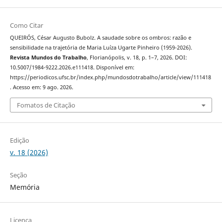
Como Citar
QUEIRÓS, César Augusto Bubolz. A saudade sobre os ombros: razão e
sensibilidade na trajetória de Maria Luíza Ugarte Pinheiro (1959-2026).
Revista Mundos do Trabalho
, Florianópolis, v. 18, p. 1–7, 2026. DOI:
10.5007/1984-9222.2026.e111418. Disponível em:
https://periodicos.ufsc.br/index.php/mundosdotrabalho/article/view/111418
. Acesso em: 9 ago. 2026.
Fomatos de Citação
Edição
v. 18 (2026)
Seção
Memória
Licença