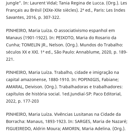
jungle”. In: Laurent Vidal; Tania Regina de Lucca. (Org.). Les
Français au Brésil (XIXe-XXe siècles). 2ª ed., Paris: Les Indes
Savantes, 2016, p. 307-322.
PINHEIRO, Maria Luíza. O associativismo espanhol em
Manaus (1901-1922). In: PEIXOTO, Maria do Rosario da
Cunha; TOMELIN JR., Nelson. (Org.). Mundos do Trabalho:
séculos XX e XXI. 1ª ed., São Paulo: Annablume, 2020, p. 189-
221.
PINHEIRO, Maria Luíza. Trabalho, cidade e imigração na
capital amazonense, 1880-1910. In: POPINIGIS, Fabiane;
AMARAL, Deivison. (Org.). Trabalhadoras e trabalhadores:
capítulos de história social. 1ed.Jundiaí-SP: Paco Editorial,
2022, p. 177-203
PINHEIRO, Maria Luíza. Vivências Lusitanas na Cidade da
Borracha: Manaus, 1893-1923. In: SARGES, Maria de Nazaré;
FIGUEIREDO, Aldrin Moura; AMORIN, Maria Adelina. (Org.).