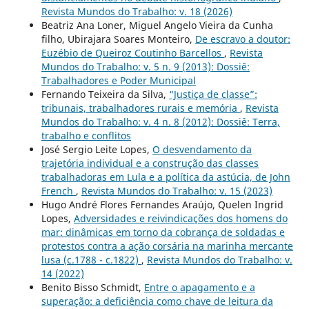
Revista Mundos do Trabalho: v. 18 (2026)
Beatriz Ana Loner, Miguel Angelo Vieira da Cunha
filho, Ubirajara Soares Monteiro,
De escravo a doutor:
Euzébio de Queiroz Coutinho Barcellos
,
Revista
Mundos do Trabalho: v. 5 n. 9 (2013): Dossiê:
Trabalhadores e Poder Municipal
Fernando Teixeira da Silva,
“Justiça de classe”:
tribunais, trabalhadores rurais e memória
,
Revista
Mundos do Trabalho: v. 4 n. 8 (2012): Dossiê: Terra,
trabalho e conflitos
José Sergio Leite Lopes,
O desvendamento da
trajetória individual e a construção das classes
trabalhadoras em Lula e a política da astúcia, de John
French
,
Revista Mundos do Trabalho: v. 15 (2023)
Hugo André Flores Fernandes Araújo, Quelen Ingrid
Lopes,
Adversidades e reivindicações dos homens do
mar: dinâmicas em torno da cobrança de soldadas e
protestos contra a ação corsária na marinha mercante
lusa (c.1788 - c.1822)
,
Revista Mundos do Trabalho: v.
14 (2022)
Benito Bisso Schmidt,
Entre o apagamento e a
superação: a deficiência como chave de leitura da