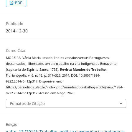
PDF
Publicado
2014-12-30
Como Citar
MOREIRA, Vânia Maria Losada. Indios vassalos versus Portugueses
descansados - liberdade, terra e trabalho na vila indígena de Benavente
(capitania do Espírito Santo, 1795).
Revista Mundos do Trabalho
,
Florianópolis, v. 6, n. 12, p. 317–325, 2014. DOI: 10.5007/1984-
9222.2014v6n12p317. Disponível em:
https://periodicos.ufsc.br/index.php/mundosdotrabalho/article/view/1984-
9222.2014v6n12p317. Acesso em: 6 ago. 2026.
Fomatos de Citação
Edição
v. 6 n. 12 (2014): Trabalho, política e experiências indígenas