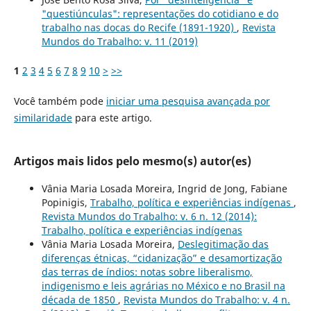
"questiúnculas": representações do cotidiano e do
trabalho nas docas do Recife (1891-1920)
,
Revista
Mundos do Trabalho: v. 11 (2019)
1
2
3
4
5
6
7
8
9
10
>
>>
Você também pode
iniciar uma pesquisa avançada por
similaridade
para este artigo.
Artigos mais lidos pelo mesmo(s) autor(es)
Vânia Maria Losada Moreira, Ingrid de Jong, Fabiane
Popinigis,
Trabalho, política e experiências indígenas
,
Revista Mundos do Trabalho: v. 6 n. 12 (2014):
Trabalho, política e experiências indígenas
Vânia Maria Losada Moreira,
Deslegitimação das
diferenças étnicas, “cidanização” e desamortização
das terras de índios: notas sobre liberalismo,
indigenismo e leis agrárias no México e no Brasil na
década de 1850
,
Revista Mundos do Trabalho: v. 4 n.