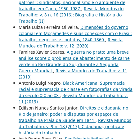
patrões": sindicatos, nacionalismo e o ambiente de
trabalho em Gana, 1950-1987
,
Revista Mundos do
Trabalho: v. 8 n. 16 (2016): Biografia e História do
Trabalho (II)
Maria Luiza Ferreira Oliveira,
Dimensões do governo
colonial em Moçâmedes e suas conexões com o Brasil:
trabalho, negócios e conflitos, 1840-1860
,
Revista
Mundos do Trabalho: v. 12 (2020)
Tamires Xavier Soares,
A guerra no prato: uma breve
análise sobre o problema de abastecimento de carne
verde no Rio Grande do Sul, durante a Segunda
Guerra Mundial
,
Revista Mundos do Trabalho: v. 11
(2019)
Antonio Luigi Negro,
Black Americana. Supremacia
racial e supremacia de classe em fotografias da virada
do século XIX ao XX
,
Revista Mundos do Trabalho: v.
11 (2019)
Edilson Nunes Santos Junior,
Direitos e cidadania no
Rio de Janeiro: poder e disputas por espaços de
trabalho na Praia da Saúde em 1841
,
Revista Mundos
do Trabalho: v. 9 n. 18 (2017): Cidadania, política e
história do trabalho
José Bento Rosa Silva,
Por “desinteligência” e