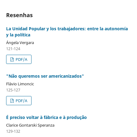
Resenhas
La Unidad Popular y los trabajadores: entre la autonomía
y la política
Ángela Vergara
121-124
PDF/A
"Não queremos ser americanizados"
Flávio Limoncic
125-127
PDF/A
É preciso voltar à fábrica e à produção
Clarice Gontarski Speranza
129-132