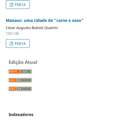
PDF/A
Manaus: uma cidade de "carne e osso"
César Augusto Bubolz Queirós
133-136
PDF/A
Edição Atual
Indexadores