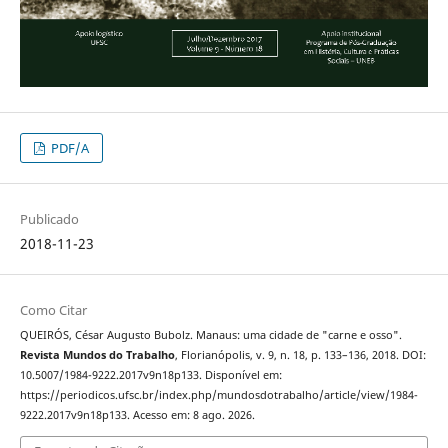
PDF/A
Publicado
2018-11-23
Como Citar
QUEIRÓS, César Augusto Bubolz. Manaus: uma cidade de "carne e osso".
Revista Mundos do Trabalho
, Florianópolis, v. 9, n. 18, p. 133–136, 2018. DOI:
10.5007/1984-9222.2017v9n18p133. Disponível em:
https://periodicos.ufsc.br/index.php/mundosdotrabalho/article/view/1984-
9222.2017v9n18p133. Acesso em: 8 ago. 2026.