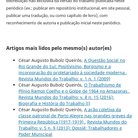
distribuição não exclusiva da versão do trabalho publicada neste
periódico (ex.: publicar em repositório institucional, em site pessoal,
publicar uma tradução, ou como capítulo de livro), com
reconhecimento de autoria e publicação inicial neste periódico.
Artigos mais lidos pelo mesmo(s) autor(es)
César Augusto Bubolz Queirós,
A Questão Social no
Rio Grande do Sul: Positivismo, Borgismo e a
incorporação do proletariado à sociedade moderna
,
Revista Mundos do Trabalho: v. 1 n. 1 (2009)
César Augusto Bubolz Queirós,
O Trabalhismo de
Plínio Ramos Coelho e o Golpe de 1964 no Amazonas
,
Revista Mundos do Trabalho: v. 8 n. 15 (2016):
Biografia e História do Trabalho (I)
César Augusto Bubolz Queirós,
A ação coletiva da
classe patronal de Porto Alegre nas grandes greves da
Primeira República (1917-1919)
,
Revista Mundos do
Trabalho: v. 5 n. 9 (2013): Dossiê: Trabalhadores e
Poder Municipal