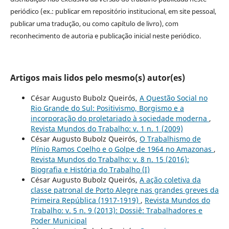
periódico (ex.: publicar em repositório institucional, em site pessoal,
publicar uma tradução, ou como capítulo de livro), com
reconhecimento de autoria e publicação inicial neste periódico.
Artigos mais lidos pelo mesmo(s) autor(es)
César Augusto Bubolz Queirós,
A Questão Social no
Rio Grande do Sul: Positivismo, Borgismo e a
incorporação do proletariado à sociedade moderna
,
Revista Mundos do Trabalho: v. 1 n. 1 (2009)
César Augusto Bubolz Queirós,
O Trabalhismo de
Plínio Ramos Coelho e o Golpe de 1964 no Amazonas
,
Revista Mundos do Trabalho: v. 8 n. 15 (2016):
Biografia e História do Trabalho (I)
César Augusto Bubolz Queirós,
A ação coletiva da
classe patronal de Porto Alegre nas grandes greves da
Primeira República (1917-1919)
,
Revista Mundos do
Trabalho: v. 5 n. 9 (2013): Dossiê: Trabalhadores e
Poder Municipal