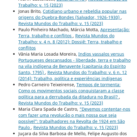
Trabalho: v. 15 (2023)
Jonas Brito,
Cotidiano urbano e rebeldia popular nas
origens do Quebra-Bondes (Salvador, 1926-1930)
,
Revista Mundos do Trabalho: v. 15 (2023)
Paulo Pinheiro Machado, Márcia Motta,
Apresentação:
Terra, trabalho e conflitos
,
Revista Mundos do
Trabalho: v. 4 n. 8 (2012): Dossiê: Terra, trabalho e
conflitos
Vânia Maria Losada Moreira,
Indios vassalos versus
Portugueses descansados - liberdade, terra e trabalho
na vila indígena de Benavente (capitania do Espírito
Santo, 1795)
,
Revista Mundos do Trabalho: v. 6 n. 12
(2014): Trabalho, política e experiências indígenas
Pedro Carneiro Teixeirense,
Tempos de tormenta:
Como os movimentos sociais conquistaram a classe
política para a derrubada da ditadura no Brasil?
,
Revista Mundos do Trabalho: v. 15 (2023)
Maria Clara Spada de Castro,
“Devemos contentar-nos
com fazer uma revolução o mais nossa que seja
possível”: trabalhadores na Revolta de 1924 em São
Paulo
,
Revista Mundos do Trabalho: v. 15 (2023)
Juçara da Silva Barbosa de Mello, Felipe Augusto dos