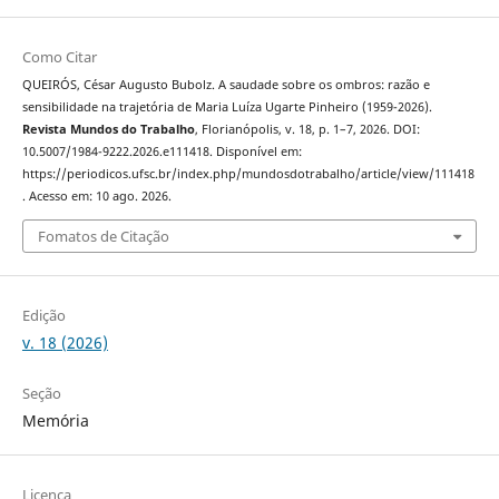
Como Citar
QUEIRÓS, César Augusto Bubolz. A saudade sobre os ombros: razão e
sensibilidade na trajetória de Maria Luíza Ugarte Pinheiro (1959-2026).
Revista Mundos do Trabalho
, Florianópolis, v. 18, p. 1–7, 2026. DOI:
10.5007/1984-9222.2026.e111418. Disponível em:
https://periodicos.ufsc.br/index.php/mundosdotrabalho/article/view/111418
. Acesso em: 10 ago. 2026.
Fomatos de Citação
Edição
v. 18 (2026)
Seção
Memória
Licença