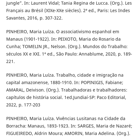
jungle”. In: Laurent Vidal; Tania Regina de Lucca. (Org.). Les
Français au Brésil (XIXe-XXe siècles). 2ª ed., Paris: Les Indes
Savantes, 2016, p. 307-322.
PINHEIRO, Maria Luíza. O associativismo espanhol em
Manaus (1901-1922). In: PEIXOTO, Maria do Rosario da
Cunha; TOMELIN JR., Nelson. (Org.). Mundos do Trabalho:
séculos XX e XXI. 1ª ed., São Paulo: Annablume, 2020, p. 189-
221.
PINHEIRO, Maria Luíza. Trabalho, cidade e imigração na
capital amazonense, 1880-1910. In: POPINIGIS, Fabiane;
AMARAL, Deivison. (Org.). Trabalhadoras e trabalhadores:
capítulos de história social. 1ed.Jundiaí-SP: Paco Editorial,
2022, p. 177-203
PINHEIRO, Maria Luíza. Vivências Lusitanas na Cidade da
Borracha: Manaus, 1893-1923. In: SARGES, Maria de Nazaré;
FIGUEIREDO, Aldrin Moura; AMORIN, Maria Adelina. (Org.).