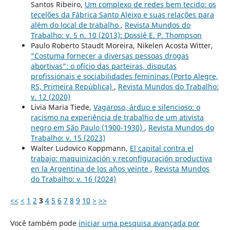
Santos Ribeiro,
Um complexo de redes bem tecido: os
tecelões da Fábrica Santo Aleixo e suas relações para
além do local de trabalho
,
Revista Mundos do
Trabalho: v. 5 n. 10 (2013): Dossiê E. P. Thompson
Paulo Roberto Staudt Moreira, Nikelen Acosta Witter,
“Costuma fornecer a diversas pessoas drogas
abortivas”: o ofício das parteiras, disputas
profissionais e sociabilidades femininas (Porto Alegre,
RS, Primeira República)
,
Revista Mundos do Trabalho:
v. 12 (2020)
Livia Maria Tiede,
Vagaroso, árduo e silencioso: o
racismo na experiência de trabalho de um ativista
negro em São Paulo (1900-1930)
,
Revista Mundos do
Trabalho: v. 15 (2023)
Walter Ludovico Koppmann,
El capital contra el
trabajo: maquinización y reconfiguración productiva
en la Argentina de los años veinte
,
Revista Mundos
do Trabalho: v. 16 (2024)
<<
<
1
2
3
4
5
6
7
8
9
10
>
>>
Você também pode
iniciar uma pesquisa avançada por