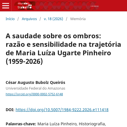
Início
/
Arquivos
/
v. 18 (2026)
/
Memória
A saudade sobre os ombros:
razão e sensibilidade na trajetória
de Maria Luíza Ugarte Pinheiro
(1959-2026)
César Augusto Bubolz Queirós
Universidade Federal do Amazonas
https://orcid.org/0000-0002-5752-6148
DOI:
https://doi.org/10.5007/1984-9222.2026.e111418
Palavras-chave:
Maria Luíza Pinheiro, Historiografia,