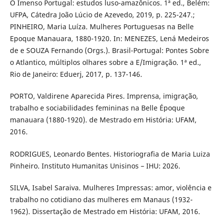
O Imenso Portugal: estudos luso-amazônicos. 1ª ed., Belém:
UFPA, Cátedra João Lúcio de Azevedo, 2019, p. 225-247.;
PINHEIRO, Maria Luíza. Mulheres Portuguesas na Belle
Epoque Manauara, 1880-1920. In: MENEZES, Lená Medeiros
de e SOUZA Fernando (Orgs.). Brasil-Portugal: Pontes Sobre
o Atlantico, múltiplos olhares sobre a E/Imigração. 1ª ed.,
Rio de Janeiro: Eduerj, 2017, p. 137-146.
PORTO, Valdirene Aparecida Pires. Imprensa, imigração,
trabalho e sociabilidades femininas na Belle Époque
manauara (1880-1920). de Mestrado em História: UFAM,
2016.
RODRIGUES, Leonardo Bentes. Historiografia de Maria Luiza
Pinheiro. Instituto Humanitas Unisinos – IHU: 2026.
SILVA, Isabel Saraiva. Mulheres Impressas: amor, violência e
trabalho no cotidiano das mulheres em Manaus (1932-
1962). Dissertação de Mestrado em História: UFAM, 2016.