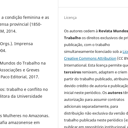
 a condição feminina e as
Licença
nsa provincial (1850-
Os autores cedem à
Revista Mundos
AM, 2014.
Trabalho
os direitos exclusivos de pr
(Orgs.). Imprensa
publicação, com o trabalho
004.
simultaneamente licenciado sob a
Lic
Creative Commons Attribution
(CC BY
. Mundos do Trabalho na
International. Esta licença permite qu
Associações e Greves
terceiros
remixem, adaptem e criem
Paco Editorial, 2017.
partir do trabalho publicado, atribui
devido crédito de autoria e publicaçã
s: trabalho e conflito no
inicial neste periódico. Os
autores
tê
ditora da Universidade
autorização para assumir contratos
adicionais separadamente, para
distribuição não exclusiva da versão 
as Mulheres no Amazonas.
trabalho publicada neste periódico (e
grafia amazonense em
publicar em repositório institucional,