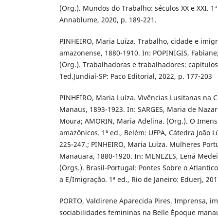
(Org.). Mundos do Trabalho: séculos XX e XXI. 1ª
Annablume, 2020, p. 189-221.
PINHEIRO, Maria Luíza. Trabalho, cidade e imigr
amazonense, 1880-1910. In: POPINIGIS, Fabiane
(Org.). Trabalhadoras e trabalhadores: capítulos 
1ed.Jundiaí-SP: Paco Editorial, 2022, p. 177-203
PINHEIRO, Maria Luíza. Vivências Lusitanas na 
Manaus, 1893-1923. In: SARGES, Maria de Nazar
Moura; AMORIN, Maria Adelina. (Org.). O Imenso
amazônicos. 1ª ed., Belém: UFPA, Cátedra João L
225-247.; PINHEIRO, Maria Luíza. Mulheres Por
Manauara, 1880-1920. In: MENEZES, Lená Mede
(Orgs.). Brasil-Portugal: Pontes Sobre o Atlantic
a E/Imigração. 1ª ed., Rio de Janeiro: Eduerj, 201
PORTO, Valdirene Aparecida Pires. Imprensa, im
sociabilidades femininas na Belle Époque mana