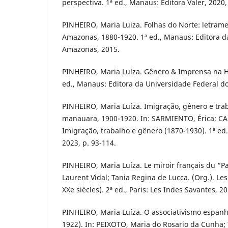
perspectiva. 1ª ed., Manaus: Editora Valer, 2020,
PINHEIRO, Maria Luiza. Folhas do Norte: letram
Amazonas, 1880-1920. 1ª ed., Manaus: Editora d
Amazonas, 2015.
PINHEIRO, Maria Luíza. Gênero & Imprensa na H
ed., Manaus: Editora da Universidade Federal d
PINHEIRO, Maria Luíza. Imigração, gênero e tr
manauara, 1900-1920. In: SARMIENTO, Érica; CAR
Imigração, trabalho e gênero (1870-1930). 1ª ed.
2023, p. 93-114.
PINHEIRO, Maria Luíza. Le miroir français du “Par
Laurent Vidal; Tania Regina de Lucca. (Org.). Les
XXe siècles). 2ª ed., Paris: Les Indes Savantes, 2
PINHEIRO, Maria Luíza. O associativismo espan
1922). In: PEIXOTO, Maria do Rosario da Cunha;