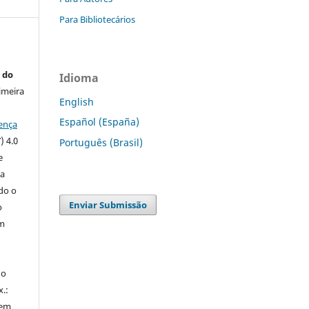
Para Bibliotecários
 do
Idioma
imeira
English
Español (España)
ença
) 4.0
Português (Brasil)
e
 a
ndo o
Enviar Submissão
o
m
do
x.:
 em