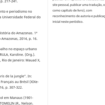
 p. 217-241.
site pessoal, publicar uma tradução, 
como capítulo de livro), com
ento e periodismo no
reconhecimento de autoria e publica
a Universidade Federal do
inicial neste periódico.
istória do Amazonas. 1ª
o Amazonas, 2014, p. 16.
abalho no espaço urbano
ULA, Karoline. (Org.).
, Rio de Janeiro: Mauad X,
is de la jungle”. In:
 Français au Brésil (XIXe-
016, p. 307-322.
hol em Manaus (1901-
 TOMELIN JR., Nelson.