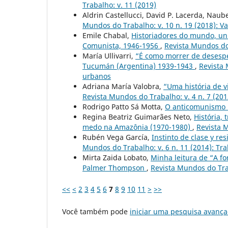
Trabalho: v. 11 (2019)
Aldrin Castellucci, David P. Lacerda, Naub
Mundos do Trabalho: v. 10 n. 19 (2018): V
Emile Chabal,
Historiadores do mundo, uni
Comunista, 1946-1956
,
Revista Mundos do 
María Ullivarri,
“É como morrer de desespe
Tucumán (Argentina) 1939-1943
,
Revista 
urbanos
Adriana María Valobra,
“Uma história de vi
Revista Mundos do Trabalho: v. 4 n. 7 (20
Rodrigo Patto Sá Motta,
O anticomunismo 
Regina Beatriz Guimarães Neto,
História, 
medo na Amazônia (1970-1980)
,
Revista M
Rubén Vega García,
Instinto de clase y re
Mundos do Trabalho: v. 6 n. 11 (2014): Tr
Mirta Zaida Lobato,
Minha leitura de “A fo
Palmer Thompson
,
Revista Mundos do Trab
<<
<
2
3
4
5
6
7
8
9
10
11
>
>>
Você também pode
iniciar uma pesquisa avança