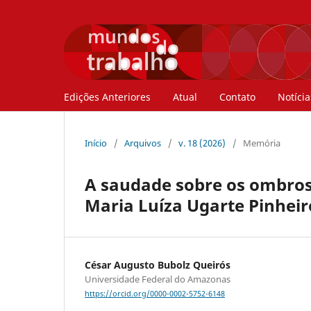
Edições Anteriores
Atual
Contato
Notícia
Início
/
Arquivos
/
v. 18 (2026)
/
Memória
A saudade sobre os ombros:
Maria Luíza Ugarte Pinheir
César Augusto Bubolz Queirós
Universidade Federal do Amazonas
https://orcid.org/0000-0002-5752-6148