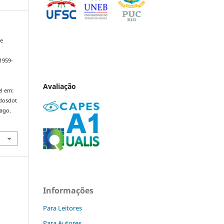
de
1959-
Avaliação
l em:
ndosdot
 ago.
Informações
Para Leitores
Para Autores