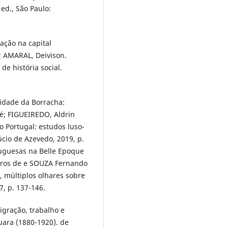
 ed., São Paulo:
ação na capital
; AMARAL, Deivison.
de história social.
Cidade da Borracha:
é; FIGUEIREDO, Aldrin
 Portugal: estudos luso-
úcio de Azevedo, 2019, p.
tuguesas na Belle Epoque
iros de e SOUZA Fernando
o, múltiplos olhares sobre
7, p. 137-146.
igração, trabalho e
uara (1880-1920). de