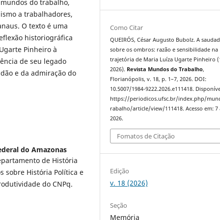
, mundos do trabalho,
nismo a trabalhadores,
anaus. O texto é uma
Como Citar
lexão historiográfica
QUEIRÓS, César Augusto Bubolz. A sauda
Ugarte Pinheiro à
sobre os ombros: razão e sensibilidade na
trajetória de Maria Luíza Ugarte Pinheiro (
ência de seu legado
2026).
Revista Mundos do Trabalho
,
tidão e da admiração do
Florianópolis, v. 18, p. 1–7, 2026. DOI:
10.5007/1984-9222.2026.e111418. Disponíve
https://periodicos.ufsc.br/index.php/mu
rabalho/article/view/111418. Acesso em: 7
2026.
Fomatos de Citação
ederal do Amazonas
epartamento de História
Edição
obre História Política e
v. 18 (2026)
produtividade do CNPq.
Seção
Memória