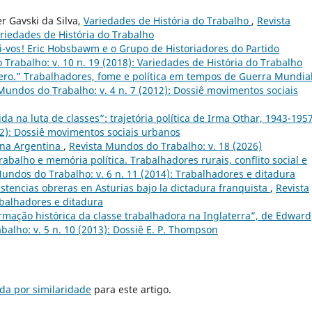
er Gavski da Silva,
Variedades de História do Trabalho
,
Revista
ariedades de História do Trabalho
-vos! Eric Hobsbawm e o Grupo de Historiadores do Partido
Trabalho: v. 10 n. 19 (2018): Variedades de História do Trabalho
ro.” Trabalhadores, fome e política em tempos de Guerra Mundial
Mundos do Trabalho: v. 4 n. 7 (2012): Dossiê movimentos sociais
da na luta de classes”: trajetória política de Irma Othar, 1943-195
12): Dossiê movimentos sociais urbanos
na Argentina
,
Revista Mundos do Trabalho: v. 18 (2026)
trabalho e memória política. Trabalhadores rurais, conflito social e
undos do Trabalho: v. 6 n. 11 (2014): Trabalhadores e ditadura
sistencias obreras en Asturias bajo la dictadura franquista
,
Revista
abalhadores e ditadura
rmação histórica da classe trabalhadora na Inglaterra”, de Edward
alho: v. 5 n. 10 (2013): Dossiê E. P. Thompson
da por similaridade
para este artigo.