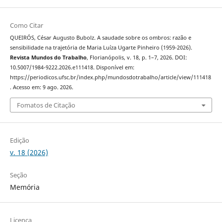
Como Citar
QUEIRÓS, César Augusto Bubolz. A saudade sobre os ombros: razão e
sensibilidade na trajetória de Maria Luíza Ugarte Pinheiro (1959-2026).
Revista Mundos do Trabalho
, Florianópolis, v. 18, p. 1–7, 2026. DOI:
10.5007/1984-9222.2026.e111418. Disponível em:
https://periodicos.ufsc.br/index.php/mundosdotrabalho/article/view/111418
. Acesso em: 9 ago. 2026.
Fomatos de Citação
Edição
v. 18 (2026)
Seção
Memória
Licença