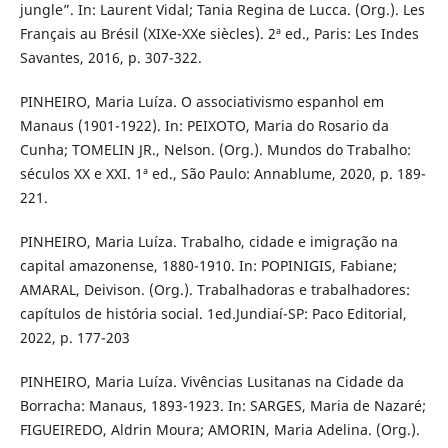
jungle”. In: Laurent Vidal; Tania Regina de Lucca. (Org.). Les
Français au Brésil (XIXe-XXe siècles). 2ª ed., Paris: Les Indes
Savantes, 2016, p. 307-322.
PINHEIRO, Maria Luíza. O associativismo espanhol em
Manaus (1901-1922). In: PEIXOTO, Maria do Rosario da
Cunha; TOMELIN JR., Nelson. (Org.). Mundos do Trabalho:
séculos XX e XXI. 1ª ed., São Paulo: Annablume, 2020, p. 189-
221.
PINHEIRO, Maria Luíza. Trabalho, cidade e imigração na
capital amazonense, 1880-1910. In: POPINIGIS, Fabiane;
AMARAL, Deivison. (Org.). Trabalhadoras e trabalhadores:
capítulos de história social. 1ed.Jundiaí-SP: Paco Editorial,
2022, p. 177-203
PINHEIRO, Maria Luíza. Vivências Lusitanas na Cidade da
Borracha: Manaus, 1893-1923. In: SARGES, Maria de Nazaré;
FIGUEIREDO, Aldrin Moura; AMORIN, Maria Adelina. (Org.).