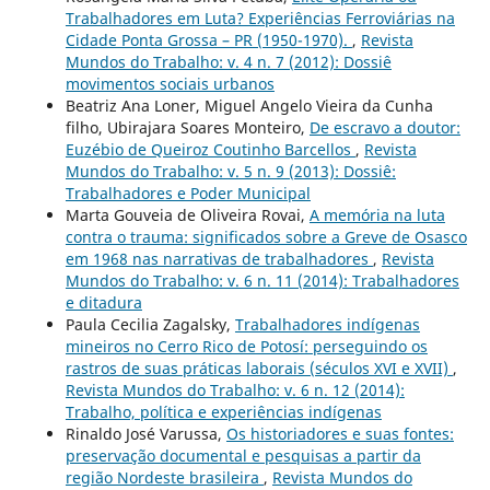
Trabalhadores em Luta? Experiências Ferroviárias na
Cidade Ponta Grossa – PR (1950-1970).
,
Revista
Mundos do Trabalho: v. 4 n. 7 (2012): Dossiê
movimentos sociais urbanos
Beatriz Ana Loner, Miguel Angelo Vieira da Cunha
filho, Ubirajara Soares Monteiro,
De escravo a doutor:
Euzébio de Queiroz Coutinho Barcellos
,
Revista
Mundos do Trabalho: v. 5 n. 9 (2013): Dossiê:
Trabalhadores e Poder Municipal
Marta Gouveia de Oliveira Rovai,
A memória na luta
contra o trauma: significados sobre a Greve de Osasco
em 1968 nas narrativas de trabalhadores
,
Revista
Mundos do Trabalho: v. 6 n. 11 (2014): Trabalhadores
e ditadura
Paula Cecilia Zagalsky,
Trabalhadores indígenas
mineiros no Cerro Rico de Potosí: perseguindo os
rastros de suas práticas laborais (séculos XVI e XVII)
,
Revista Mundos do Trabalho: v. 6 n. 12 (2014):
Trabalho, política e experiências indígenas
Rinaldo José Varussa,
Os historiadores e suas fontes:
preservação documental e pesquisas a partir da
região Nordeste brasileira
,
Revista Mundos do