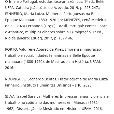
O Imenso Portugal: estudos luso-amazônicos. 1ª ed., Belém:
UFPA, Cátedra João Lúcio de Azevedo, 2019, p. 225-247.;
PINHEIRO, Maria Luíza. Mulheres Portuguesas na Belle
Epoque Manauara, 1880-1920. In: MENEZES, Lená Medeiros
de e SOUZA Fernando (Orgs.). Brasil-Portugal: Pontes Sobre
o Atlantico, múltiplos olhares sobre a E/Imigração. 1ª ed.,
Rio de Janeiro: Eduerj, 2017, p. 137-146.
PORTO, Valdirene Aparecida Pires. Imprensa, imigração,
trabalho e sociabilidades femininas na Belle Époque
manauara (1880-1920). de Mestrado em História: UFAM,
2016.
RODRIGUES, Leonardo Bentes. Historiografia de Maria Luiza
Pinheiro. Instituto Humanitas Unisinos – IHU: 2026.
SILVA, Isabel Saraiva. Mulheres Impressas: amor, violência e
trabalho no cotidiano das mulheres em Manaus (1932-
1962). Dissertação de Mestrado em História: UFAM, 2016.