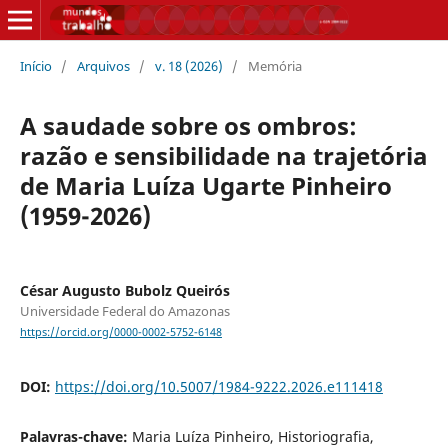
Início
/
Arquivos
/
v. 18 (2026)
/
Memória
A saudade sobre os ombros:
razão e sensibilidade na trajetória
de Maria Luíza Ugarte Pinheiro
(1959-2026)
César Augusto Bubolz Queirós
Universidade Federal do Amazonas
https://orcid.org/0000-0002-5752-6148
DOI:
https://doi.org/10.5007/1984-9222.2026.e111418
Palavras-chave:
Maria Luíza Pinheiro, Historiografia,