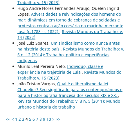
Trabalho: v. 15 (2023)
Hugo André Flores Fernandes Araújo, Quelen Ingrid
Lopes,
Adversidades e reivindicações dos homens do
mar: dinâmicas em torno da cobrança de soldadas e
protestos contra a ação corsária na marinha mercante
lusa (c.1788 - c.1822)
,
Revista Mundos do Trabalho: v.
14 (2022)
José Luiz Soares,
Um sindicalismo como nunca antes
na história deste país
,
Revista Mundos do Trabalho: v.
6 n. 12 (2014): Trabalho, política e experiências
indígenas
Murilo Leal Pereira Neto,
Indivíduo, classe e
experiência na trajetória de Lula
,
Revista Mundos do
Trabalho: v. 15 (2023)
João Tristan Vargas,
Qual é o liberalismo da lei
Chapelier? Seu significado para os contemporâneos e
para a historiografia francesa dos séculos XIX e XX.
,
Revista Mundos do Trabalho: v. 3 n. 5 (2011): Mundo
urbano e história do trabalho
<<
<
1
2
3
4
5
6
7
8
9
10
>
>>