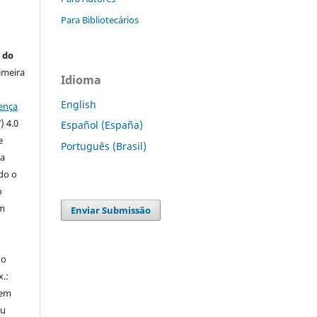
Para Bibliotecários
 do
imeira
Idioma
English
ença
) 4.0
Español (España)
e
Português (Brasil)
 a
ndo o
o
m
Enviar Submissão
do
x.:
 em
ou