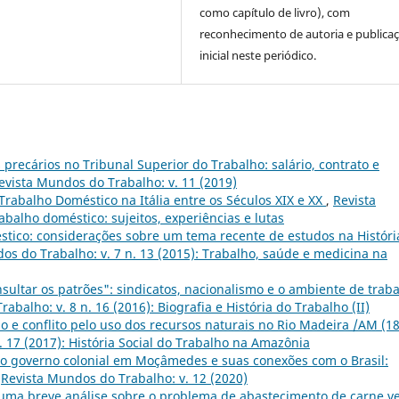
como capítulo de livro), com
reconhecimento de autoria e publica
inicial neste periódico.
precários no Tribunal Superior do Trabalho: salário, contrato e
evista Mundos do Trabalho: v. 11 (2019)
rabalho Doméstico na Itália entre os Séculos XIX e XX
,
Revista
abalho doméstico: sujeitos, experiências e lutas
tico: considerações sobre um tema recente de estudos na Históri
os do Trabalho: v. 7 n. 13 (2015): Trabalho, saúde e medicina na
sultar os patrões": sindicatos, nacionalismo e o ambiente de trab
abalho: v. 8 n. 16 (2016): Biografia e História do Trabalho (II)
ção e conflito pelo uso dos recursos naturais no Rio Madeira /AM (18
. 17 (2017): História Social do Trabalho na Amazônia
o governo colonial em Moçâmedes e suas conexões com o Brasil:
,
Revista Mundos do Trabalho: v. 12 (2020)
 uma breve análise sobre o problema de abastecimento de carne v