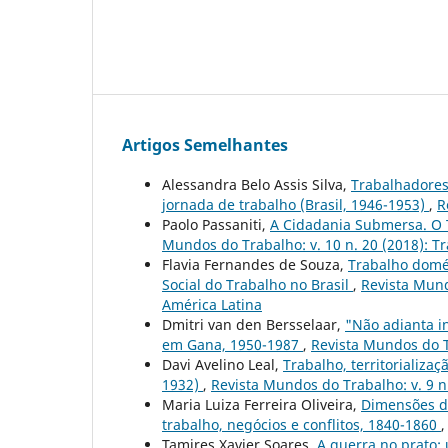
Artigos Semelhantes
Alessandra Belo Assis Silva,
Trabalhadores 
jornada de trabalho (Brasil, 1946-1953)
,
R
Paolo Passaniti,
A Cidadania Submersa. O T
Mundos do Trabalho: v. 10 n. 20 (2018): Tr
Flavia Fernandes de Souza,
Trabalho domés
Social do Trabalho no Brasil
,
Revista Mund
América Latina
Dmitri van den Bersselaar,
"Não adianta in
em Gana, 1950-1987
,
Revista Mundos do Tr
Davi Avelino Leal,
Trabalho, territorializa
1932)
,
Revista Mundos do Trabalho: v. 9 n
Maria Luiza Ferreira Oliveira,
Dimensões d
trabalho, negócios e conflitos, 1840-1860
Tamires Xavier Soares,
A guerra no prato: