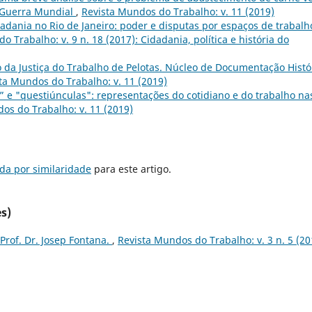
 Guerra Mundial
,
Revista Mundos do Trabalho: v. 11 (2019)
idadania no Rio de Janeiro: poder e disputas por espaços de trabalh
 Trabalho: v. 9 n. 18 (2017): Cidadania, política e história do
 da Justiça do Trabalho de Pelotas. Núcleo de Documentação Histó
ta Mundos do Trabalho: v. 11 (2019)
” e "questiúnculas": representações do cotidiano e do trabalho na
os do Trabalho: v. 11 (2019)
da por similaridade
para este artigo.
s)
Prof. Dr. Josep Fontana.
,
Revista Mundos do Trabalho: v. 3 n. 5 (20