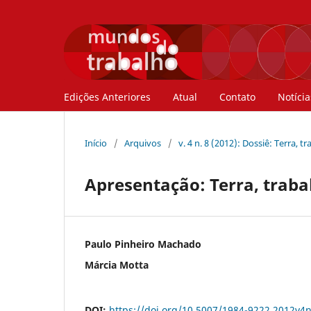
Edições Anteriores
Atual
Contato
Notícia
Início
/
Arquivos
/
v. 4 n. 8 (2012): Dossiê: Terra, t
Apresentação: Terra, trabal
Paulo Pinheiro Machado
Márcia Motta
DOI:
https://doi.org/10.5007/1984-9222.2012v4