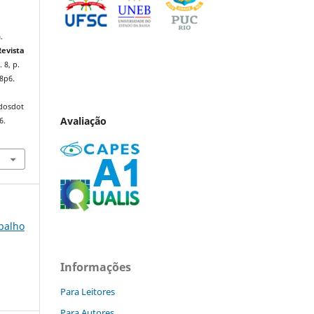
.
Revista
. 8, p.
8p6.
ndosdot
Avaliação
6.
abalho
Informações
Para Leitores
Para Autores