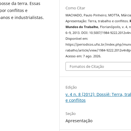
 posse da terra. Essas
Como Citar
or conflitos e
MACHADO, Paulo Pinheiro; MOTTA, Márcia
anos e industrialistas.
Apresentação: Terra, trabalho e conflitos.
Mundos do Trabalho
, Florianópolis, v. 4, n
6–9, 2013. DOI: 10.5007/1984-9222.2012v4n
Disponível em:
https://periodicos.ufsc.br/index.php/mu
rabalho/article/view/1984-9222.2012v4n8p
Acesso em: 7 ago. 2026.
Fomatos de Citação
Edição
v. 4 n. 8 (2012): Dossiê: Terra, tr
e conflitos
Seção
Apresentação