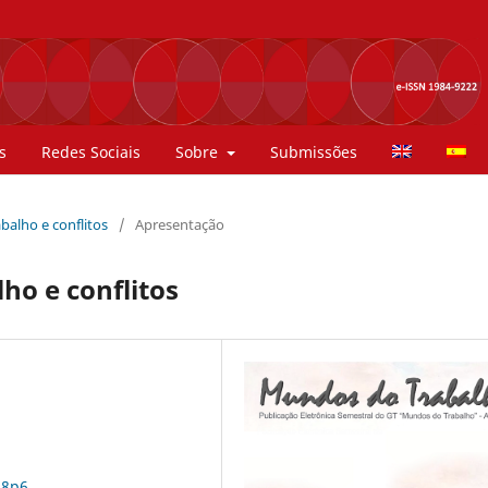
s
Redes Sociais
Sobre
Submissões
rabalho e conflitos
/
Apresentação
ho e conflitos
n8p6