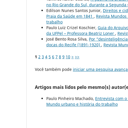
no Rio Grande do Sul, durante a Segunda
Edilson Nunes Santos Junior,
Direitos e c
Praia da Saúde em 1841
,
Revista Mundos do
trabalho
Paulo Luiz Crizel Koschier,
Guia do Arquivo
da UFPel – Professora Beatriz Loner
,
Revis
José Bento Rosa Silva,
Por “desinteligência
docas do Recife (1891-1920)
,
Revista Mund
1
2
3
4
5
6
7
8
9
10
>
>>
Você também pode
iniciar uma pesquisa avança
Artigos mais lidos pelo mesmo(s) autor(e
Paulo Pinheiro Machado,
Entrevista com o 
Mundo urbano e história do trabalho