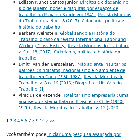
Edilson Nunes Santos Junior,
Direitos e cidadania no
Rio de Janeiro: poder e disputas por espaços de
trabalho na Praia da Saúde em 1841
,
Revista Mundos
do Trabalho: v. 9 n. 18 (2017): Cidadania, política e
história do trabalho
Barbara Weinstein,
Globalizando a História do
Trabalho: o caso da revista Internacional Labor and
Working-Class History
,
Revista Mundos do Trabalho:
v. 9 n. 18 (2017): Cidadania, política e história do
trabalho
Dmitri van den Bersselaar,
"Não adianta insultar os
patrões": sindicatos, nacionalismo e o ambiente de
trabalho em Gana, 1950-1987
,
Revista Mundos do
Trabalho: v. 8 n. 16 (2016): Biografia e História do
Trabalho (II)
Vinícius de Rezende,
Totalitarismo empresarial: uma
análise do sistema Bata no Brasil e no Chile (1940-
1970)
,
Revista Mundos do Trabalho: v. 12 (2020)
1
2
3
4
5
6
7
8
9
10
>
>>
Você também pode
iniciar uma pesquisa avançada por