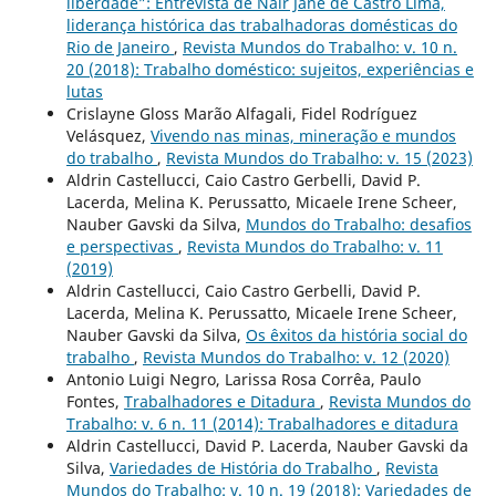
liberdade”: Entrevista de Nair Jane de Castro Lima,
liderança histórica das trabalhadoras domésticas do
Rio de Janeiro
,
Revista Mundos do Trabalho: v. 10 n.
20 (2018): Trabalho doméstico: sujeitos, experiências e
lutas
Crislayne Gloss Marão Alfagali, Fidel Rodríguez
Velásquez,
Vivendo nas minas, mineração e mundos
do trabalho
,
Revista Mundos do Trabalho: v. 15 (2023)
Aldrin Castellucci, Caio Castro Gerbelli, David P.
Lacerda, Melina K. Perussatto, Micaele Irene Scheer,
Nauber Gavski da Silva,
Mundos do Trabalho: desafios
e perspectivas
,
Revista Mundos do Trabalho: v. 11
(2019)
Aldrin Castellucci, Caio Castro Gerbelli, David P.
Lacerda, Melina K. Perussatto, Micaele Irene Scheer,
Nauber Gavski da Silva,
Os êxitos da história social do
trabalho
,
Revista Mundos do Trabalho: v. 12 (2020)
Antonio Luigi Negro, Larissa Rosa Corrêa, Paulo
Fontes,
Trabalhadores e Ditadura
,
Revista Mundos do
Trabalho: v. 6 n. 11 (2014): Trabalhadores e ditadura
Aldrin Castellucci, David P. Lacerda, Nauber Gavski da
Silva,
Variedades de História do Trabalho
,
Revista
Mundos do Trabalho: v. 10 n. 19 (2018): Variedades de