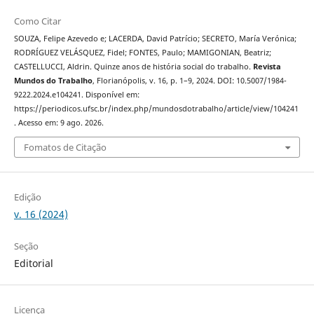
Como Citar
SOUZA, Felipe Azevedo e; LACERDA, David Patrício; SECRETO, María Verónica;
RODRÍGUEZ VELÁSQUEZ, Fidel; FONTES, Paulo; MAMIGONIAN, Beatriz;
CASTELLUCCI, Aldrin. Quinze anos de história social do trabalho.
Revista
Mundos do Trabalho
, Florianópolis, v. 16, p. 1–9, 2024. DOI: 10.5007/1984-
9222.2024.e104241. Disponível em:
https://periodicos.ufsc.br/index.php/mundosdotrabalho/article/view/104241
. Acesso em: 9 ago. 2026.
Fomatos de Citação
Edição
v. 16 (2024)
Seção
Editorial
Licença