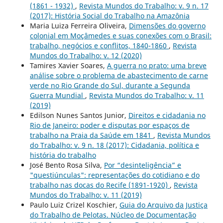
(1861 - 1932)
,
Revista Mundos do Trabalho: v. 9 n. 17
(2017): História Social do Trabalho na Amazônia
Maria Luiza Ferreira Oliveira,
Dimensões do governo
colonial em Moçâmedes e suas conexões com o Brasil:
trabalho, negócios e conflitos, 1840-1860
,
Revista
Mundos do Trabalho: v. 12 (2020)
Tamires Xavier Soares,
A guerra no prato: uma breve
análise sobre o problema de abastecimento de carne
verde no Rio Grande do Sul, durante a Segunda
Guerra Mundial
,
Revista Mundos do Trabalho: v. 11
(2019)
Edilson Nunes Santos Junior,
Direitos e cidadania no
Rio de Janeiro: poder e disputas por espaços de
trabalho na Praia da Saúde em 1841
,
Revista Mundos
do Trabalho: v. 9 n. 18 (2017): Cidadania, política e
história do trabalho
José Bento Rosa Silva,
Por “desinteligência” e
"questiúnculas": representações do cotidiano e do
trabalho nas docas do Recife (1891-1920)
,
Revista
Mundos do Trabalho: v. 11 (2019)
Paulo Luiz Crizel Koschier,
Guia do Arquivo da Justiça
do Trabalho de Pelotas. Núcleo de Documentação