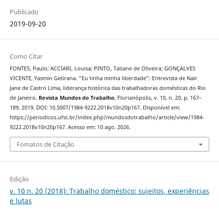
Publicado
2019-09-20
Como Citar
FONTES, Paulo; ACCIARI, Louisa; PINTO, Tatiane de Oliveira; GONÇALVES
VICENTE, Yasmin Getirana. “Eu tinha minha liberdade”: Entrevista de Nair
Jane de Castro Lima, liderança histórica das trabalhadoras domésticas do Rio
de Janeiro.
Revista Mundos do Trabalho
, Florianópolis, v. 10, n. 20, p. 167–
189, 2019. DOI: 10.5007/1984-9222.2018v10n20p167. Disponível em:
https://periodicos.ufsc.br/index.php/mundosdotrabalho/article/view/1984-
9222.2018v10n20p167. Acesso em: 10 ago. 2026.
Fomatos de Citação
Edição
v. 10 n. 20 (2018): Trabalho doméstico: sujeitos, experiências
e lutas