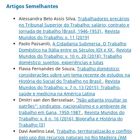
Artigos Semelhantes
Alessandra Belo Assis Silva,
Trabalhadores precários
no Tribunal Superior do Trabalho: salário, contrato e
jornada de trabalho (Brasil, 1946-1953)
,
Revista
Mundos do Trabalho: v. 11 (2019)
Paolo Passaniti,
A Cidadania Submersa. O Trabalho
Doméstico na Itália entre os Séculos XIX e XX
,
Revista
Mundos do Trabalho: v. 10 n. 20 (2018): Trabalho
doméstico: sujeitos, experiências e lutas
Flavia Fernandes de Souza,
Trabalho doméstico:
considerações sobre um tema recente de estudos na
História do Social do Trabalho no Brasil
,
Revista
Mundos do Trabalho: v. 7 n. 13 (2015): Trabalho,
saúde e medicina na América Latina
Dmitri van den Bersselaar,
"Não adianta insultar os
patrões": sindicatos, nacionalismo e o ambiente de
trabalho em Gana, 1950-1987
,
Revista Mundos do
Trabalho: v. 8 n. 16 (2016): Biografia e História do
Trabalho (II)
Davi Avelino Leal,
Trabalho, territorialização e conflito
pelo uso dos recursos naturais no Rio Madeira /AM