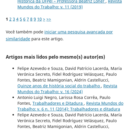
Histórica da UFPel – Professora Beatriz Loner
,
Revista
Mundos do Trabalho: v. 11 (2019)
1
2
3
4
5
6
7
8
9
10
>
>>
Você também pode
iniciar uma pesquisa avançada por
similaridade
para este artigo.
Artigos mais lidos pelo mesmo(s) autor(es)
Felipe Azevedo e Souza, David Patrício Lacerda, María
Verónica Secreto, Fidel Rodríguez Velásquez, Paulo
Fontes, Beatriz Mamigonian, Aldrin Castellucci,
Quinze anos de história social do trabalho
,
Revista
Mundos do Trabalho: v. 16 (2024)
Antonio Luigi Negro, Larissa Rosa Corrêa, Paulo
Fontes,
Trabalhadores e Ditadura
,
Revista Mundos do
Trabalho: v. 6 n. 11 (2014): Trabalhadores e ditadura
Felipe Azevedo e Souza, David Patrício Lacerda, María
Verónica Secreto, Fidel Rodríguez Velásquez, Paulo
Fontes, Beatriz Mamigonian, Aldrin Castellucci,