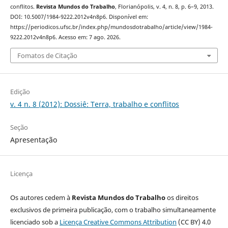
conflitos.
Revista Mundos do Trabalho
, Florianópolis, v. 4, n. 8, p. 6–9, 2013.
DOI: 10.5007/1984-9222.2012v4n8p6. Disponível em:
https://periodicos.ufsc.br/index.php/mundosdotrabalho/article/view/1984-
9222.2012v4n8p6. Acesso em: 7 ago. 2026.
Fomatos de Citação
Edição
v. 4 n. 8 (2012): Dossiê: Terra, trabalho e conflitos
Seção
Apresentação
Licença
Os autores cedem à
Revista Mundos do Trabalho
os direitos
exclusivos de primeira publicação, com o trabalho simultaneamente
licenciado sob a
Licença Creative Commons Attribution
(CC BY) 4.0