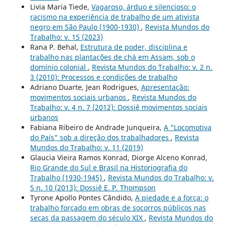
Livia Maria Tiede,
Vagaroso, árduo e silencioso: o
racismo na experiência de trabalho de um ativista
negro em São Paulo (1900-1930)
,
Revista Mundos do
Trabalho: v. 15 (2023)
Rana P. Behal,
Estrutura de poder, disciplina e
trabalho nas plantações de chá em Assam, sob o
domínio colonial
,
Revista Mundos do Trabalho: v. 2 n.
3 (2010): Processos e condições de trabalho
Adriano Duarte, Jean Rodrigues,
Apresentação:
movimentos sociais urbanos
,
Revista Mundos do
Trabalho: v. 4 n. 7 (2012): Dossiê movimentos sociais
urbanos
Fabiana Ribeiro de Andrade Junqueira,
A "Locomotiva
do País" sob a direção dos trabalhadores
,
Revista
Mundos do Trabalho: v. 11 (2019)
Glaucia Vieira Ramos Konrad, Diorge Alceno Konrad,
Rio Grande do Sul e Brasil na Historiografia do
Trabalho (1930-1945)
,
Revista Mundos do Trabalho: v.
5 n. 10 (2013): Dossiê E. P. Thompson
Tyrone Apollo Pontes Cândido,
A piedade e a força: o
trabalho forçado em obras de socorros públicos nas
secas da passagem do século XIX
,
Revista Mundos do