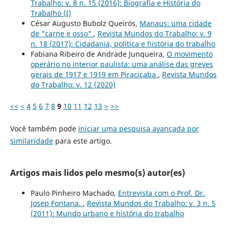
Trabalho: v. 8 n. 15 (2016): Biografia e História do
Trabalho (I)
César Augusto Bubolz Queirós,
Manaus: uma cidade
de "carne e osso"
,
Revista Mundos do Trabalho: v. 9
n. 18 (2017): Cidadania, política e história do trabalho
Fabiana Ribeiro de Andrade Junqueira,
O movimento
operário no interior paulista: uma análise das greves
gerais de 1917 e 1919 em Piracicaba
,
Revista Mundos
do Trabalho: v. 12 (2020)
<<
<
4
5
6
7
8
9
10
11
12
13
>
>>
Você também pode
iniciar uma pesquisa avançada por
similaridade
para este artigo.
Artigos mais lidos pelo mesmo(s) autor(es)
Paulo Pinheiro Machado,
Entrevista com o Prof. Dr.
Josep Fontana.
,
Revista Mundos do Trabalho: v. 3 n. 5
(2011): Mundo urbano e história do trabalho