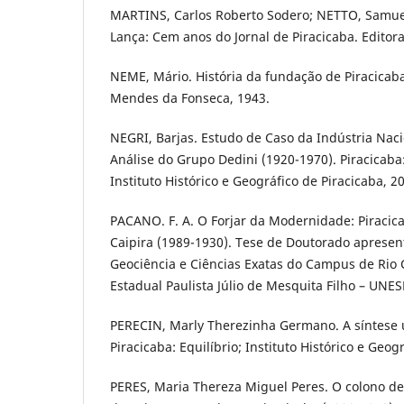
MARTINS, Carlos Roberto Sodero; NETTO, Samue
Lança: Cem anos do Jornal de Piracicaba. Editor
NEME, Mário. História da fundação de Piracicaba
Mendes da Fonseca, 1943.
NEGRI, Barjas. Estudo de Caso da Indústria Nac
Análise do Grupo Dedini (1920-1970). Piracicaba:
Instituto Histórico e Geográfico de Piracicaba, 2
PACANO. F. A. O Forjar da Modernidade: Piracic
Caipira (1989-1930). Tese de Doutorado apresent
Geociência e Ciências Exatas do Campus de Rio 
Estadual Paulista Júlio de Mesquita Filho – UNES
PERECIN, Marly Therezinha Germano. A síntese 
Piracicaba: Equilíbrio; Instituto Histórico e Geog
PERES, Maria Thereza Miguel Peres. O colono d