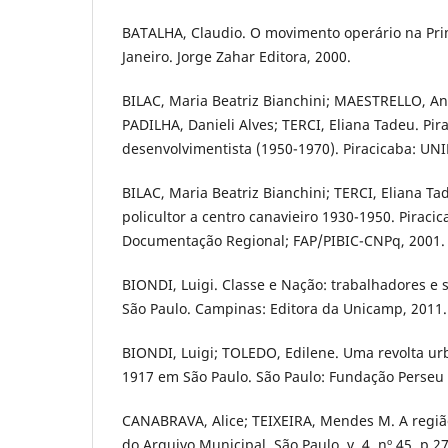
BATALHA, Claudio. O movimento operário na Pri
Janeiro. Jorge Zahar Editora, 2000.
BILAC, Maria Beatriz Bianchini; MAESTRELLO, An
PADILHA, Danieli Alves; TERCI, Eliana Tadeu. Pir
desenvolvimentista (1950-1970). Piracicaba: UN
BILAC, Maria Beatriz Bianchini; TERCI, Eliana Ta
policultor a centro canavieiro 1930-1950. Piraci
Documentação Regional; FAP/PIBIC-CNPq, 2001.
BIONDI, Luigi. Classe e Nação: trabalhadores e s
São Paulo. Campinas: Editora da Unicamp, 2011.
BIONDI, Luigi; TOLEDO, Edilene. Uma revolta ur
1917 em São Paulo. São Paulo: Fundação Perseu
CANABRAVA, Alice; TEIXEIRA, Mendes M. A região
do Arquivo Municipal, São Paulo, v. 4, nº 45, p 2