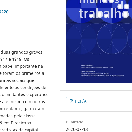
74220
 duas grandes greves
1917 e 1919. Os
m papel importante na
e foram os primeiros a
ormas sociais que
mente as condições de
do militantes e operários
PDF/A
 e até mesmo em outras
, no entanto, ganharam
madas pela classe
Publicado
19 em Piracicaba
2020-07-13
edistas da capital