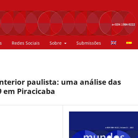
s
Redes Sociais
Sobre
Submissões
terior paulista: uma análise das
9 em Piracicaba