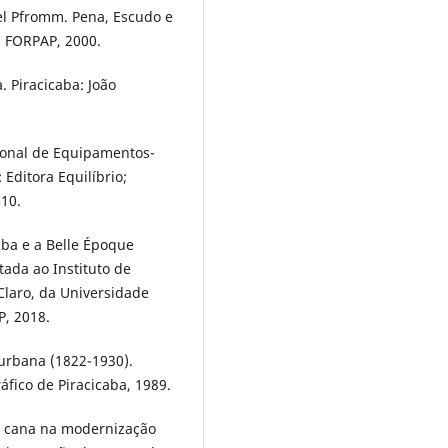
l Pfromm. Pena, Escudo e
a FORPAP, 2000.
. Piracicaba: João
ional de Equipamentos-
 Editora Equilíbrio;
010.
aba e a Belle Époque
ada ao Instituto de
Claro, da Universidade
P, 2018.
urbana (1822-1930).
ráfico de Piracicaba, 1989.
e cana na modernização