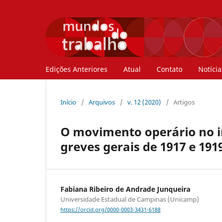
Edições Anteriores
Atual
Contato
Notícia
Início
/
Arquivos
/
v. 12 (2020)
/
Artigos
O movimento operário no in
greves gerais de 1917 e 191
Fabiana Ribeiro de Andrade Junqueira
Universidade Estadual de Campinas (Unicamp)
https://orcid.org/0000-0003-3431-6188