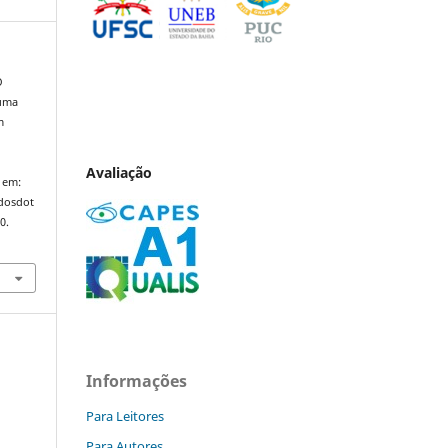
O
 uma
m
Avaliação
 em:
ndosdot
0.
Informações
Para Leitores
Para Autores