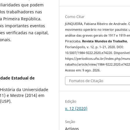
uliaridades que podem
dos trabalhadores nas
Como Citar
a Primeira República.
JUNQUEIRA, Fabiana Ribeiro de Andrade. 
ois importantes eventos
movimento operário no interior paulista:
s verificadas na capital,
análise das greves gerais de 1917 e 1919 e
onais.
Piracicaba.
Revista Mundos do Trabalho
,
Florianópolis, v. 12, p. 1–21, 2020. DOI:
10.5007/1984-9222.2020.e74220. Disponível
https://periodicos.ufsc.br/index.php/mu
rabalho/article/view/1984-9222.2020.e7422
Acesso em: 9 ago. 2026.
idade Estadual de
Fomatos de Citação
istória da Universidade
11) e Mestre (2014) em
(USP).
Edição
v. 12 (2020)
Seção
Artigos