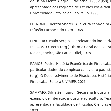
da Usina Monte Alegre: Piracicaba (1930-1950).
apresentada ao Programa de Estudos Pós-Gradua
Universidade Católica de São Paulo, 1990.
PETRONE, Thereza Sherer. A lavoura canavieira 
Difusão Europeia do Livro, 1968.
PINHEIRO, Paulo Sérgio. O proletariado industri
In: FAUSTO, Boris (org.) História Geral da Civilizaçã
Rio de Janeiro; São Paulo: Difel, 1978.
RAMOS, Pedro. História Econômica de Piracicaba
particularidades do complexo canavieiro paulista
(org). O Desenvolvimento de Piracicaba. História
Piracicaba. Editora UNIMEP, 2001.
SAMPAIO, Silvia Selingardi. Geografia Industrial
exemplo de interação indústria-agricultura. Te
apresentada à Faculdade de Filosofia, Ciências e
1973.