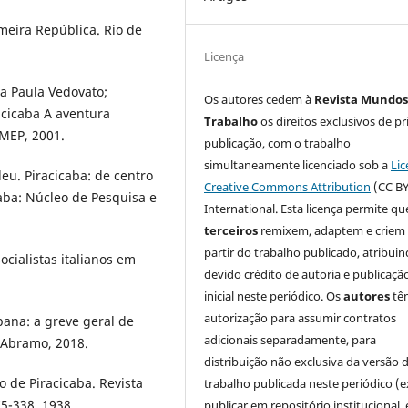
meira República. Rio de
Licença
a Paula Vedovato;
Os autores cedem à
Revista Mundos
acicaba A aventura
Trabalho
os direitos exclusivos de pr
IMEP, 2001.
publicação, com o trabalho
simultaneamente licenciado sob a
Lic
deu. Piracicaba: de centro
Creative Commons Attribution
(CC BY
caba: Núcleo de Pesquisa e
International. Esta licença permite qu
terceiros
remixem, adaptem e criem
partir do trabalho publicado, atribui
ocialistas italianos em
devido crédito de autoria e publicaçã
inicial neste periódico. Os
autores
tê
autorização para assumir contratos
bana: a greve geral de
adicionais separadamente, para
 Abramo, 2018.
distribuição não exclusiva da versão 
 de Piracicaba. Revista
trabalho publicada neste periódico (e
75-338, 1938.
publicar em repositório institucional,