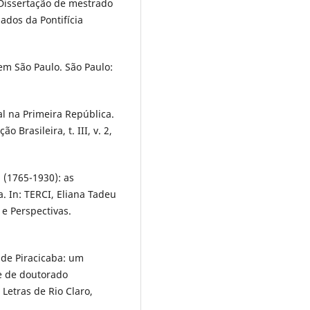
 Dissertação de mestrado
dos da Pontifícia
em São Paulo. São Paulo:
al na Primeira República.
o Brasileira, t. III, v. 2,
 (1765-1930): as
. In: TERCI, Eliana Tadeu
 e Perspectivas.
 de Piracicaba: um
se de doutorado
 Letras de Rio Claro,