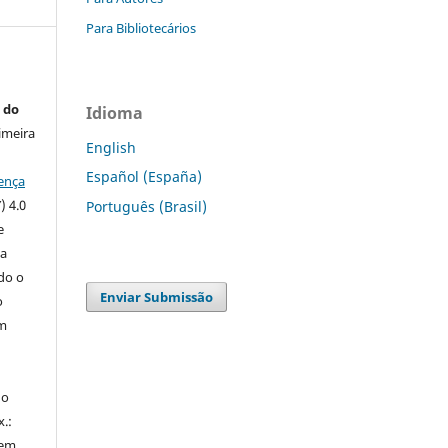
Para Bibliotecários
 do
Idioma
imeira
English
Español (España)
ença
) 4.0
Português (Brasil)
e
 a
ndo o
Enviar Submissão
o
m
do
x.:
 em