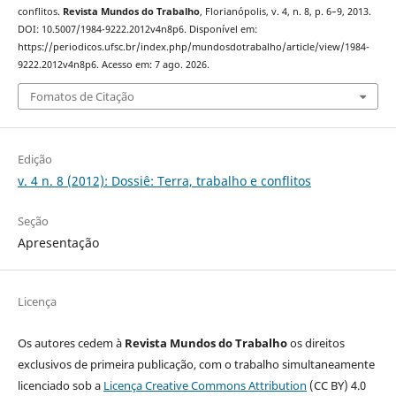
conflitos.
Revista Mundos do Trabalho
, Florianópolis, v. 4, n. 8, p. 6–9, 2013.
DOI: 10.5007/1984-9222.2012v4n8p6. Disponível em:
https://periodicos.ufsc.br/index.php/mundosdotrabalho/article/view/1984-
9222.2012v4n8p6. Acesso em: 7 ago. 2026.
Fomatos de Citação
Edição
v. 4 n. 8 (2012): Dossiê: Terra, trabalho e conflitos
Seção
Apresentação
Licença
Os autores cedem à
Revista Mundos do Trabalho
os direitos
exclusivos de primeira publicação, com o trabalho simultaneamente
licenciado sob a
Licença Creative Commons Attribution
(CC BY) 4.0