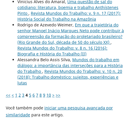
Vinicius Alves do Amaral,
Uma questão de sal do
cotidiano: literatura, boemia e trabalho Anthístenes
Pinto
,
Revista Mundos do Trabalho: v. 9 n. 17 (2017):
História Social do Trabalho na Amazônia
Rodrigo de Azevedo Weimer,
Em que a trajetória do
senhor Manoel Inácio Marques Neto pode contribuir à
compreensão da formação do proletariado brasileiro?
(Rio Grande do Sul, década de 50 do século XX)
,
Revista Mundos do Trabalho: v. 8 n. 16 (2016):
Biografia e História do Trabalho (II)
Alessandra Belo Assis Silva,
Mundos do trabalho em
diálogo: a importância das interseções para a História
do Trabalho
,
Revista Mundos do Trabalho: v. 10 n. 20
(2018): Trabalho doméstico: sujeitos, experiências e
lutas
<<
<
1
2
3
4
5
6
7
8
9
10
>
>>
Você também pode
iniciar uma pesquisa avançada por
similaridade
para este artigo.