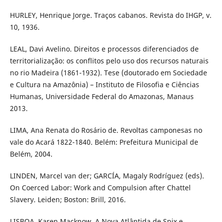
HURLEY, Henrique Jorge. Traços cabanos. Revista do IHGP, v.
10, 1936.
LEAL, Davi Avelino. Direitos e processos diferenciados de
territorialização: os conflitos pelo uso dos recursos naturais
no rio Madeira (1861-1932). Tese (doutorado em Sociedade
e Cultura na Amazônia) – Instituto de Filosofia e Ciências
Humanas, Universidade Federal do Amazonas, Manaus
2013.
LIMA, Ana Renata do Rosário de. Revoltas camponesas no
vale do Acará 1822-1840. Belém: Prefeitura Municipal de
Belém, 2004.
LINDEN, Marcel van der; GARCÍA, Magaly Rodríguez (eds).
On Coerced Labor: Work and Compulsion after Chattel
Slavery. Leiden; Boston: Brill, 2016.
LISBOA, Karen Macknow. A Nova Atlântida de Spix e