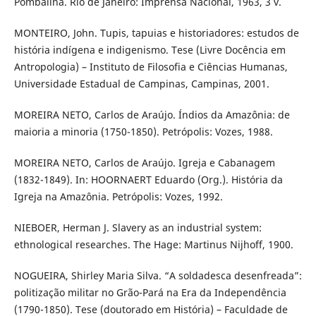
Pombalina. Rio de Janeiro: Imprensa Nacional, 1963, 3 v.
MONTEIRO, John. Tupis, tapuias e historiadores: estudos de
história indígena e indigenismo. Tese (Livre Docência em
Antropologia) – Instituto de Filosofia e Ciências Humanas,
Universidade Estadual de Campinas, Campinas, 2001.
MOREIRA NETO, Carlos de Araújo. Índios da Amazônia: de
maioria a minoria (1750-1850). Petrópolis: Vozes, 1988.
MOREIRA NETO, Carlos de Araújo. Igreja e Cabanagem
(1832-1849). In: HOORNAERT Eduardo (Org.). História da
Igreja na Amazônia. Petrópolis: Vozes, 1992.
NIEBOER, Herman J. Slavery as an industrial system:
ethnological researches. The Hage: Martinus Nijhoff, 1900.
NOGUEIRA, Shirley Maria Silva. “A soldadesca desenfreada”:
politização militar no Grão-Pará na Era da Independência
(1790-1850). Tese (doutorado em História) – Faculdade de