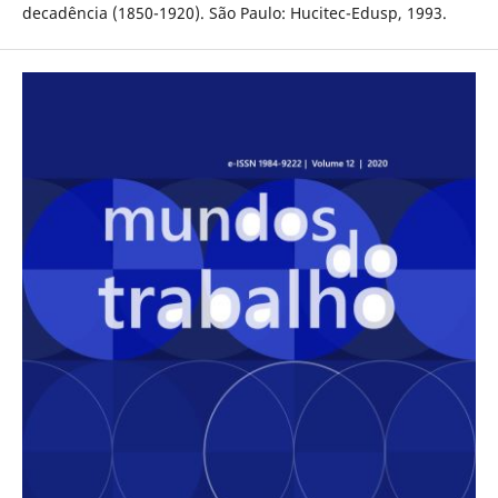
decadência (1850-1920). São Paulo: Hucitec-Edusp, 1993.