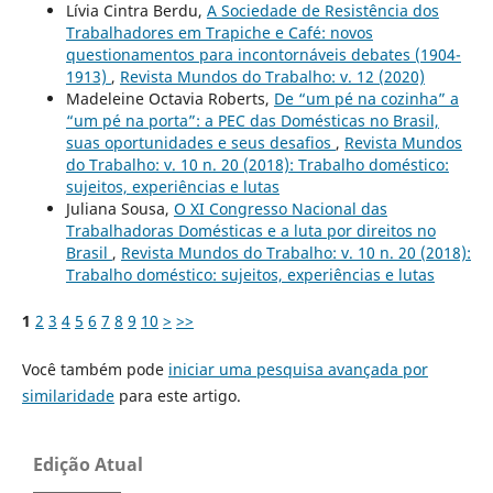
Lívia Cintra Berdu,
A Sociedade de Resistência dos
Trabalhadores em Trapiche e Café: novos
questionamentos para incontornáveis debates (1904-
1913)
,
Revista Mundos do Trabalho: v. 12 (2020)
Madeleine Octavia Roberts,
De “um pé na cozinha” a
“um pé na porta”: a PEC das Domésticas no Brasil,
suas oportunidades e seus desafios
,
Revista Mundos
do Trabalho: v. 10 n. 20 (2018): Trabalho doméstico:
sujeitos, experiências e lutas
Juliana Sousa,
O XI Congresso Nacional das
Trabalhadoras Domésticas e a luta por direitos no
Brasil
,
Revista Mundos do Trabalho: v. 10 n. 20 (2018):
Trabalho doméstico: sujeitos, experiências e lutas
1
2
3
4
5
6
7
8
9
10
>
>>
Você também pode
iniciar uma pesquisa avançada por
similaridade
para este artigo.
Edição Atual