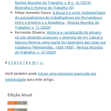
Revista Mundos do Trabalho: v. 8 n. 16 (2016):
Biografia e História do Trabalho (II)
Felipe Azevedo Souza,
A blusa e a urna: metamorfoses
do associativismo de trabalhadores em Pernambuco
entre o Império e a República
,
Revista Mundos do
Trabalho: v. 12 (2020)
Fernanda Oliveira,
História e racialização do gênero
no pós-abolição uruguaio: o ativismo de Iris Cabral e
Maruja Pereyra como parte do repertório das lutas por
cidadania (Montevidéu, 1930-1950)
,
Revista Mundos
do Trabalho: v. 16 (2024)
1
2
3
4
5
6
7
8
9
10
>
>>
Você também pode
iniciar uma pesquisa avançada por
similaridade
para este artigo.
Edição Atual