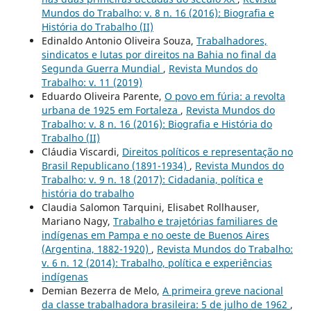
Mundos do Trabalho: v. 8 n. 16 (2016): Biografia e
História do Trabalho (II)
Edinaldo Antonio Oliveira Souza,
Trabalhadores,
sindicatos e lutas por direitos na Bahia no final da
Segunda Guerra Mundial
,
Revista Mundos do
Trabalho: v. 11 (2019)
Eduardo Oliveira Parente,
O povo em fúria: a revolta
urbana de 1925 em Fortaleza
,
Revista Mundos do
Trabalho: v. 8 n. 16 (2016): Biografia e História do
Trabalho (II)
Cláudia Viscardi,
Direitos políticos e representação no
Brasil Republicano (1891-1934)
,
Revista Mundos do
Trabalho: v. 9 n. 18 (2017): Cidadania, política e
história do trabalho
Claudia Salomon Tarquini, Elisabet Rollhauser,
Mariano Nagy,
Trabalho e trajetórias familiares de
indígenas em Pampa e no oeste de Buenos Aires
(Argentina, 1882-1920)
,
Revista Mundos do Trabalho:
v. 6 n. 12 (2014): Trabalho, política e experiências
indígenas
Demian Bezerra de Melo,
A primeira greve nacional
da classe trabalhadora brasileira: 5 de julho de 1962
,