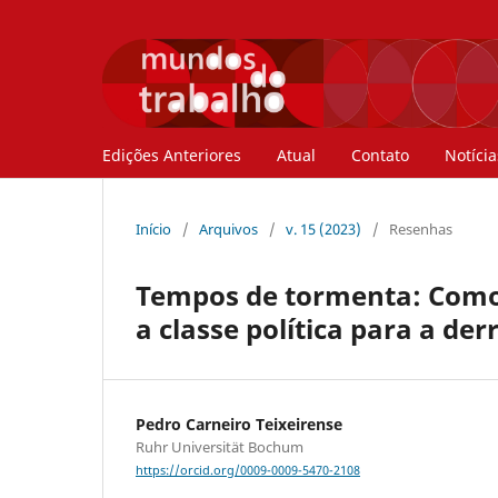
Edições Anteriores
Atual
Contato
Notícia
Início
/
Arquivos
/
v. 15 (2023)
/
Resenhas
Tempos de tormenta: Como
a classe política para a de
Pedro Carneiro Teixeirense
Ruhr Universität Bochum
https://orcid.org/0009-0009-5470-2108