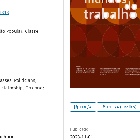
95818
ão Popular, Classe
sses. Politicians,
ictatorship. Oakland:
PDF/A
PDF/A (English)
Publicado
Bochum
2023-11-01