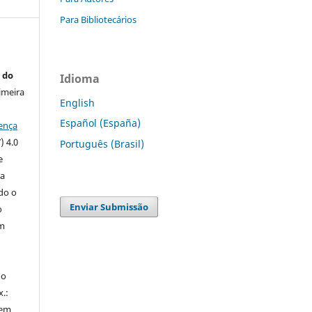
Para Bibliotecários
 do
Idioma
imeira
English
Español (España)
ença
) 4.0
Português (Brasil)
e
 a
ndo o
Enviar Submissão
o
m
do
x.:
 em