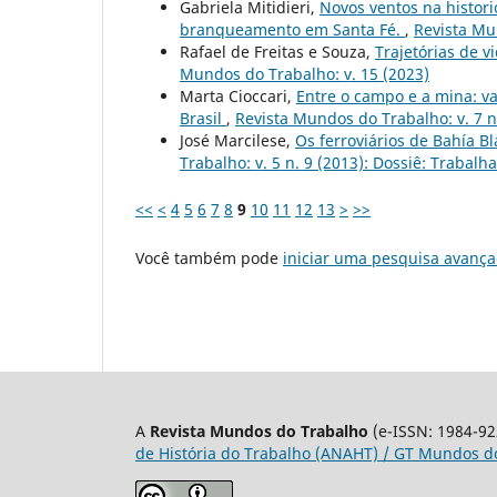
Gabriela Mitidieri,
Novos ventos na histori
branqueamento em Santa Fé.
,
Revista Mu
Rafael de Freitas e Souza,
Trajetórias de 
Mundos do Trabalho: v. 15 (2023)
Marta Cioccari,
Entre o campo e a mina: va
Brasil
,
Revista Mundos do Trabalho: v. 7 n
José Marcilese,
Os ferroviários de Bahía 
Trabalho: v. 5 n. 9 (2013): Dossiê: Trabal
<<
<
4
5
6
7
8
9
10
11
12
13
>
>>
Você também pode
iniciar uma pesquisa avança
A
Revista Mundos do Trabalho
(e-ISSN: 1984-92
de História do Trabalho (ANAHT) / GT Mundos do