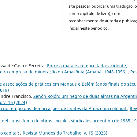
site pessoal, publicar uma tradução, 
como capítulo de livro), com
reconhecimento de autoria e publica
inicial neste periódico.
ssa de Castro Ferreira,
Entre a mata e a empreitada: acidente,
meira empresa de mineração da Amazônia (Amapá, 1948-1956)
,
Rev
 e associações de práticos em Manaus e Belém (anos finais do sécu
2019)
andre Francisco,
Zenón Rolón: um negro de duas almas na Argenti
 v. 16 (2024)
o no tempo das demarcações de limites da Amazônia colonial
,
Rev
a del subsistema de obras sociales sindicales argentino de 1985-1
do capital:
,
Revista Mundos do Trabalho: v. 15 (2023)