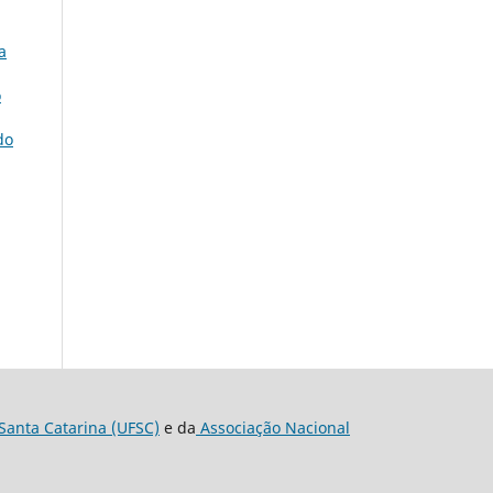
a
o
do
Santa Catarina (UFSC)
e da
Associação Nacional