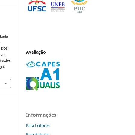
e
ubada
o
. DOI:
Avaliação
 em:
ndosdot
ago.
Informações
Para Leitores
Para Autores