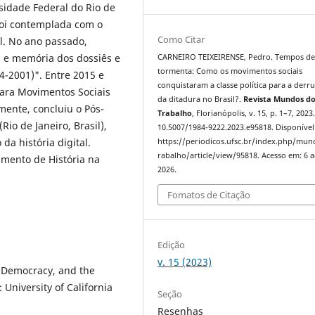
sidade Federal do Rio de
 foi contemplada com o
Como Citar
l. No ano passado,
a e memória dos dossiês e
CARNEIRO TEIXEIRENSE, Pedro. Tempos d
tormenta: Como os movimentos sociais
64-2001)". Entre 2015 e
conquistaram a classe política para a derr
para Movimentos Sociais
da ditadura no Brasil?.
Revista Mundos d
ente, concluiu o Pós-
Trabalho
, Florianópolis, v. 15, p. 1–7, 2023
io de Janeiro, Brasil),
10.5007/1984-9222.2023.e95818. Disponível
a história digital.
https://periodicos.ufsc.br/index.php/mu
rabalho/article/view/95818. Acesso em: 6 
mento de História na
2026.
Fomatos de Citação
Edição
v. 15 (2023)
s, Democracy, and the
 University of California
Seção
Resenhas