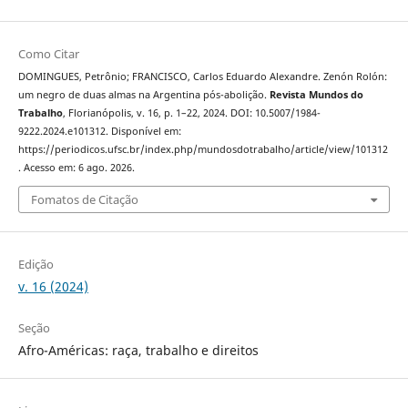
Como Citar
DOMINGUES, Petrônio; FRANCISCO, Carlos Eduardo Alexandre. Zenón Rolón:
um negro de duas almas na Argentina pós-abolição.
Revista Mundos do
Trabalho
, Florianópolis, v. 16, p. 1–22, 2024. DOI: 10.5007/1984-
9222.2024.e101312. Disponível em:
https://periodicos.ufsc.br/index.php/mundosdotrabalho/article/view/101312
. Acesso em: 6 ago. 2026.
Fomatos de Citação
Edição
v. 16 (2024)
Seção
Afro-Américas: raça, trabalho e direitos