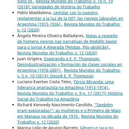
siglo XX
,
Revista Mundos do Trabalho: v. 10 n. 19
(2018): Variedades de História do Trabalho
Pablo Maddalena,
Legislar con lo nuestro,
reglamentar a la luz de la OIT: los riesgos laborales en
Argentina (1915-1936)
,
Revista Mundos do Trabalho:
v. 12 (2020)
Ângela Pereira Oliveira Balladares,
Notas a respeito
de homens negros nas narrativas de Rodolfo Xavier
para o jornal A Alvorada (Pelotas, Pós-abolição)
,
Revista Mundos do Trabalho: v. 12 (2020)
Juan Grigera,
Esperando a E. P. Thompson.
Desindustrialización y formación de clases sociales en
Argentina (1976-2001)
,
Revista Mundos do Trabalho:
v. 5 n. 10 (2013): Dossiê E. P. Thompson
Luciano Everton Costa Teles,
Tércio Miranda: uma
liderança anarquista na Amazônia (1913-1914)
,
Revista Mundos do Trabalho: v. 9 n. 17 (2017): História
Social do Trabalho na Amazônia
Richard Kennedy Nascimento Candido,
“Também
eram exploradas!”: as mulheres e o Primeiro de Maio
em Manaus na década de 1910
,
Revista Mundos do
Trabalho: v. 12 (2020)
Marina Leão de Aquino Barreto,
Gênero e raça no