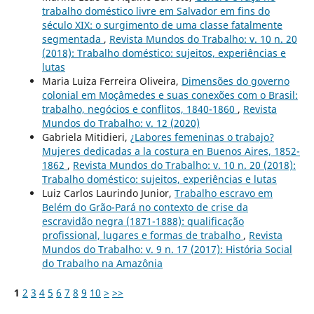
trabalho doméstico livre em Salvador em fins do
século XIX: o surgimento de uma classe fatalmente
segmentada
,
Revista Mundos do Trabalho: v. 10 n. 20
(2018): Trabalho doméstico: sujeitos, experiências e
lutas
Maria Luiza Ferreira Oliveira,
Dimensões do governo
colonial em Moçâmedes e suas conexões com o Brasil:
trabalho, negócios e conflitos, 1840-1860
,
Revista
Mundos do Trabalho: v. 12 (2020)
Gabriela Mitidieri,
¿Labores femeninas o trabajo?
Mujeres dedicadas a la costura en Buenos Aires, 1852-
1862
,
Revista Mundos do Trabalho: v. 10 n. 20 (2018):
Trabalho doméstico: sujeitos, experiências e lutas
Luiz Carlos Laurindo Junior,
Trabalho escravo em
Belém do Grão-Pará no contexto de crise da
escravidão negra (1871-1888): qualificação
profissional, lugares e formas de trabalho
,
Revista
Mundos do Trabalho: v. 9 n. 17 (2017): História Social
do Trabalho na Amazônia
1
2
3
4
5
6
7
8
9
10
>
>>