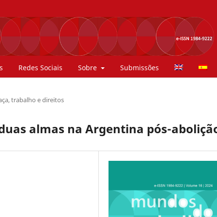
s
Redes Sociais
Sobre
Submissões
ça, trabalho e direitos
duas almas na Argentina pós-aboliçã