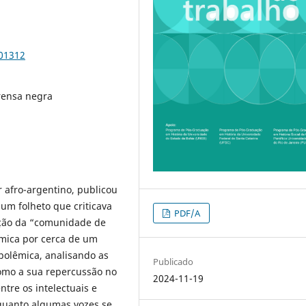
101312
rensa negra
 afro-argentino, publicou
 um folheto que criticava
PDF/A
̧ão da “comunidade de
êmica por cerca de um
polêmica, analisando as
Publicado
como a sua repercussão no
2024-11-19
tre os intelectuais e
nquanto algumas vozes se