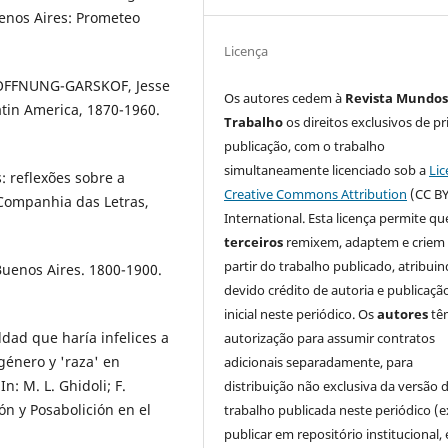
uenos Aires: Prometeo
Licença
HOFFNUNG-GARSKOF, Jesse
Os autores cedem à
Revista Mundos
Latin America, 1870-1960.
Trabalho
os direitos exclusivos de pr
publicação, com o trabalho
simultaneamente licenciado sob a
Lic
reflexões sobre a
Creative Commons Attribution
(CC BY
 Companhia das Letras,
International. Esta licença permite qu
terceiros
remixem, adaptem e criem
partir do trabalho publicado, atribui
uenos Aires. 1800-1900.
devido crédito de autoria e publicaçã
inicial neste periódico. Os
autores
tê
dad que haría infelices a
autorização para assumir contratos
 género y 'raza' en
adicionais separadamente, para
n: M. L. Ghidoli; F.
distribuição não exclusiva da versão 
ón y Posabolición en el
trabalho publicada neste periódico (e
publicar em repositório institucional,