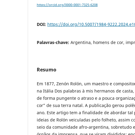
https://orcid.org/0000-0001-7325-6208
DOI:
https://doi.org/10.5007/1984-9222.2024.e
Palavras-chave:
Argentina, homens de cor, imp
Resumo
Em 1877, Zenón Rolón, um maestro e compositor
na Itália Dos palabras à mis hermanos de casta,
de forma pungente o atraso e a pouca organizac
cor” de sua terra natal. A publicação gerou pol
ano. Este artigo tem a finalidade de abordar tal 
ideias de Rolón veiculadas pelo folheto, assim 
seio da comunidade afro-argentina, sobretudo en
órgãos da imprensa, que se viram divididos: e