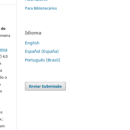
Para Bibliotecários
 do
Idioma
imeira
English
ença
Español (España)
) 4.0
Português (Brasil)
e
 a
ndo o
o
Enviar Submissão
m
do
x.:
 em