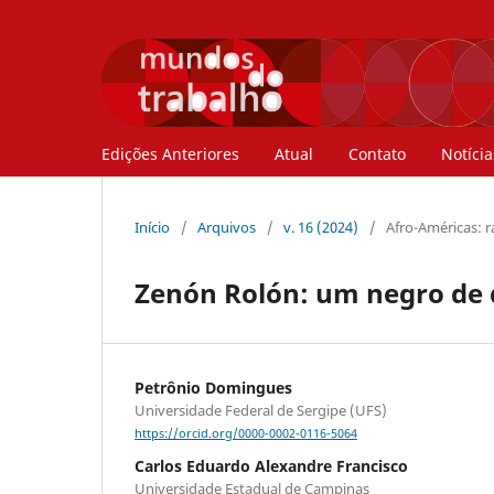
Edições Anteriores
Atual
Contato
Notícia
Início
/
Arquivos
/
v. 16 (2024)
/
Afro-Américas: ra
Zenón Rolón: um negro de 
Petrônio Domingues
Universidade Federal de Sergipe (UFS)
https://orcid.org/0000-0002-0116-5064
Carlos Eduardo Alexandre Francisco
Universidade Estadual de Campinas