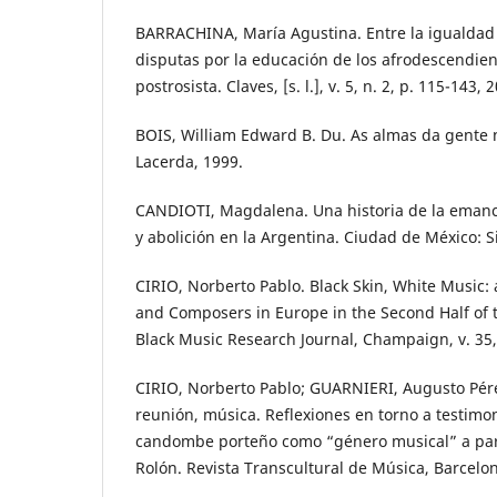
BARRACHINA, María Agustina. Entre la igualdad 
disputas por la educación de los afrodescendien
postrosista. Claves, [s. l.], v. 5, n. 2, p. 115-143, 
BOIS, William Edward B. Du. As almas da gente n
Lacerda, 1999.
CANDIOTI, Magdalena. Una historia de la emanc
y abolición en la Argentina. Ciudad de México: Si
CIRIO, Norberto Pablo. Black Skin, White Music:
and Composers in Europe in the Second Half of 
Black Music Research Journal, Champaign, v. 35, 
CIRIO, Norberto Pablo; GUARNIERI, Augusto Pé
reunión, música. Reflexiones en torno a testimon
candombe porteño como “género musical” a par
Rolón. Revista Transcultural de Música, Barcelona