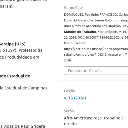
inharam.
Como Citar
DOMINGUES, Petrônio; FRANCISCO, Carlo
Eduardo Alexandre. Zenón Rolón: um neg
duas almas na Argentina pós-abolição.
Rev
Mundos do Trabalho
, Florianópolis, v. 16,
22, 2024. DOI: 10.5007/1984-9222.2024.e10
Sergipe (UFS)
Disponível em:
https://periodicos.ufsc.br/index.php/mu
lo (USP). Professor da
rabalho/article/view/101312. Acesso em: 7
 de Produtividade em
2026.
Fomatos de Citação
ade Estadual de
de Estadual de Campinas.
Edição
v. 16 (2024)
Seção
Afro-Américas: raça, trabalho e
direitos
s vidas de Raúl Grigera