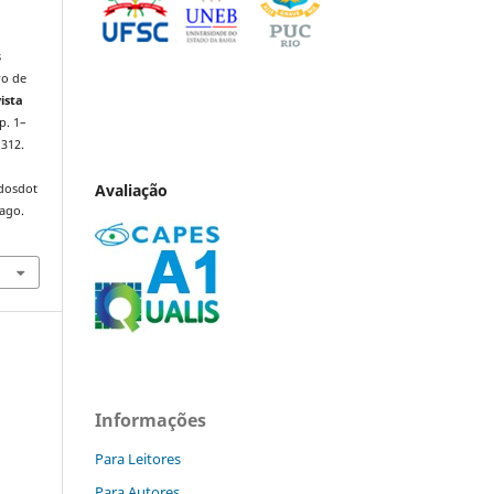
s
ro de
ista
 p. 1–
1312.
Avaliação
ndosdot
 ago.
Informações
Para Leitores
Para Autores