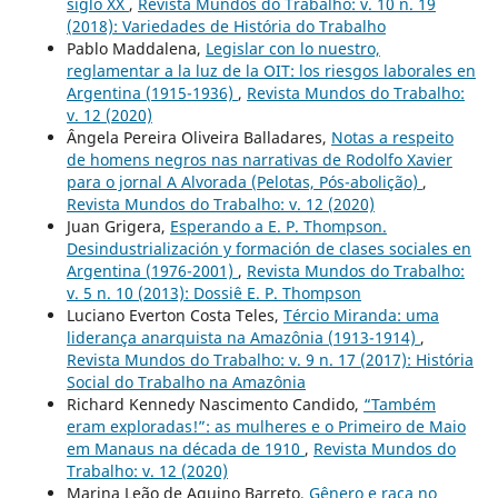
siglo XX
,
Revista Mundos do Trabalho: v. 10 n. 19
(2018): Variedades de História do Trabalho
Pablo Maddalena,
Legislar con lo nuestro,
reglamentar a la luz de la OIT: los riesgos laborales en
Argentina (1915-1936)
,
Revista Mundos do Trabalho:
v. 12 (2020)
Ângela Pereira Oliveira Balladares,
Notas a respeito
de homens negros nas narrativas de Rodolfo Xavier
para o jornal A Alvorada (Pelotas, Pós-abolição)
,
Revista Mundos do Trabalho: v. 12 (2020)
Juan Grigera,
Esperando a E. P. Thompson.
Desindustrialización y formación de clases sociales en
Argentina (1976-2001)
,
Revista Mundos do Trabalho:
v. 5 n. 10 (2013): Dossiê E. P. Thompson
Luciano Everton Costa Teles,
Tércio Miranda: uma
liderança anarquista na Amazônia (1913-1914)
,
Revista Mundos do Trabalho: v. 9 n. 17 (2017): História
Social do Trabalho na Amazônia
Richard Kennedy Nascimento Candido,
“Também
eram exploradas!”: as mulheres e o Primeiro de Maio
em Manaus na década de 1910
,
Revista Mundos do
Trabalho: v. 12 (2020)
Marina Leão de Aquino Barreto,
Gênero e raça no