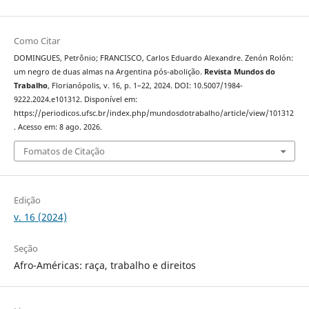
Como Citar
DOMINGUES, Petrônio; FRANCISCO, Carlos Eduardo Alexandre. Zenón Rolón:
um negro de duas almas na Argentina pós-abolição.
Revista Mundos do
Trabalho
, Florianópolis, v. 16, p. 1–22, 2024. DOI: 10.5007/1984-
9222.2024.e101312. Disponível em:
https://periodicos.ufsc.br/index.php/mundosdotrabalho/article/view/101312
. Acesso em: 8 ago. 2026.
Fomatos de Citação
Edição
v. 16 (2024)
Seção
Afro-Américas: raça, trabalho e direitos