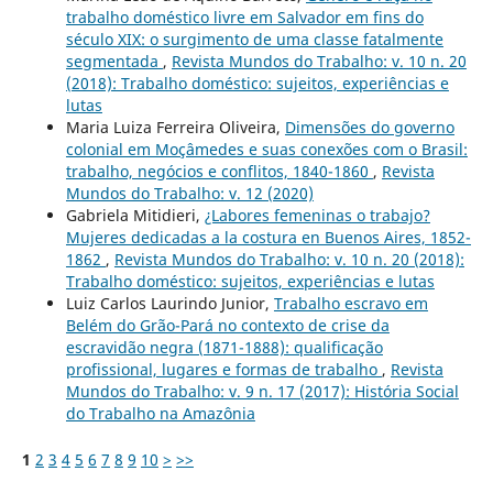
trabalho doméstico livre em Salvador em fins do
século XIX: o surgimento de uma classe fatalmente
segmentada
,
Revista Mundos do Trabalho: v. 10 n. 20
(2018): Trabalho doméstico: sujeitos, experiências e
lutas
Maria Luiza Ferreira Oliveira,
Dimensões do governo
colonial em Moçâmedes e suas conexões com o Brasil:
trabalho, negócios e conflitos, 1840-1860
,
Revista
Mundos do Trabalho: v. 12 (2020)
Gabriela Mitidieri,
¿Labores femeninas o trabajo?
Mujeres dedicadas a la costura en Buenos Aires, 1852-
1862
,
Revista Mundos do Trabalho: v. 10 n. 20 (2018):
Trabalho doméstico: sujeitos, experiências e lutas
Luiz Carlos Laurindo Junior,
Trabalho escravo em
Belém do Grão-Pará no contexto de crise da
escravidão negra (1871-1888): qualificação
profissional, lugares e formas de trabalho
,
Revista
Mundos do Trabalho: v. 9 n. 17 (2017): História Social
do Trabalho na Amazônia
1
2
3
4
5
6
7
8
9
10
>
>>