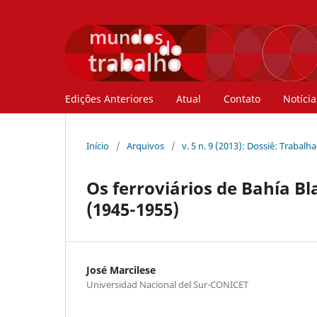
Edições Anteriores
Atual
Contato
Notícia
Início
/
Arquivos
/
v. 5 n. 9 (2013): Dossiê: Trabal
Os ferroviários de Bahía B
(1945-1955)
José Marcilese
Universidad Nacional del Sur-CONICET