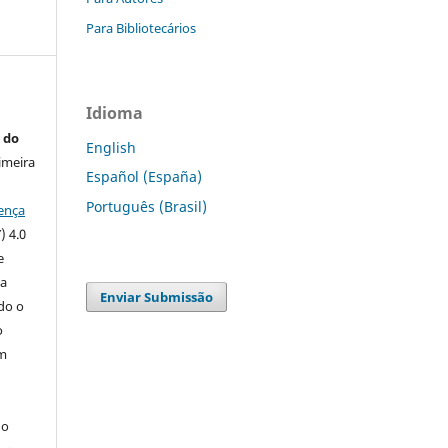
Para Bibliotecários
Idioma
 do
English
imeira
Español (España)
Português (Brasil)
ença
) 4.0
e
 a
Enviar Submissão
ndo o
o
m
do