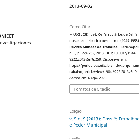
2013-09-02
Como Citar
MARCILESE, José. Os ferroviários de Bahía
CONICET
durante o primeiro peronismo (1945-1955)
Investigaciones
Revista Mundos do Trabalho
, Florianópoli
n. 9, p. 259–282, 2013. DOI: 10.5007/1984-
9222.2013v5n9p259. Disponível em:
https://periodicos.ufsc.br/index.php/mu
rabalho/article/view/1984-9222.2013v5n9p
Acesso em: 6 ago. 2026.
Fomatos de Citação
Edição
v. 5 n. 9 (2013): Dossiê: Trabalha
e Poder Municipal
Seção