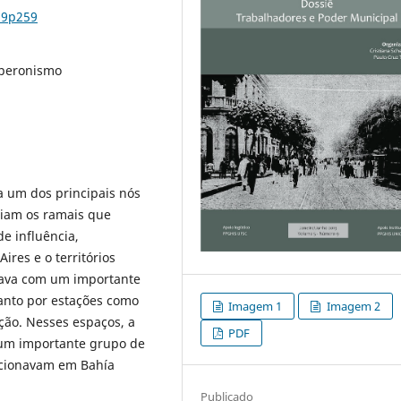
n9p259
 peronismo
 um dos principais nós
rgiam os ramais que
e influência,
res e o territórios
tava com um importante
tanto por estações como
Imagem 1
Imagem 2
ção. Nesses espaços, a
PDF
 um importante grupo de
uncionavam em Bahía
Publicado