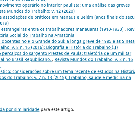
movimento operário no interior paulista: uma análise das greves
sta Mundos do Trabalho: v. 12 (2020)
 e associações de práticos em Manaus e Belém (anos finais do sécu
2019)
 estrangeiras entre os trabalhadores manauaras (1910-1930)
,
Rev
stória Social do Trabalho na Amazônia
docentes no Rio Grande do Sul: a longa greve de 1985 e as Sineta
ho: v. 8 n. 16 (2016): Biografia e História do Trabalho (II)
 percalços do sargento Prestes de Paula: trajetória de um militar
al no Brasil Republicano.
,
Revista Mundos do Trabalho: v. 8 n. 16
)
tico: considerações sobre um tema recente de estudos na Históri
os do Trabalho: v. 7 n. 13 (2015): Trabalho, saúde e medicina na
da por similaridade
para este artigo.