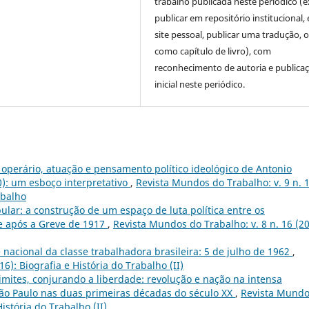
trabalho publicada neste periódico (e
publicar em repositório institucional,
site pessoal, publicar uma tradução, 
como capítulo de livro), com
reconhecimento de autoria e publica
inicial neste periódico.
operário, atuação e pensamento político ideológico de Antonio
): um esboço interpretativo
,
Revista Mundos do Trabalho: v. 9 n. 
abalho
ular: a construção de um espaço de luta política entre os
e após a Greve de 1917
,
Revista Mundos do Trabalho: v. 8 n. 16 (20
 nacional da classe trabalhadora brasileira: 5 de julho de 1962
,
6): Biografia e História do Trabalho (II)
imites, conjurando a liberdade: revolução e nação na intensa
São Paulo nas duas primeiras décadas do século XX
,
Revista Mund
História do Trabalho (II)