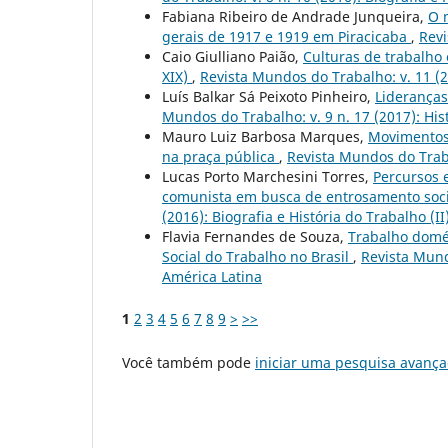
Fabiana Ribeiro de Andrade Junqueira,
O 
gerais de 1917 e 1919 em Piracicaba
,
Revi
Caio Giulliano Paião,
Culturas de trabalho
XIX)
,
Revista Mundos do Trabalho: v. 11 (
Luís Balkar Sá Peixoto Pinheiro,
Lideranças
Mundos do Trabalho: v. 9 n. 17 (2017): Hi
Mauro Luiz Barbosa Marques,
Movimentos 
na praça pública
,
Revista Mundos do Trabal
Lucas Porto Marchesini Torres,
Percursos e
comunista em busca de entrosamento soci
(2016): Biografia e História do Trabalho (II
Flavia Fernandes de Souza,
Trabalho domés
Social do Trabalho no Brasil
,
Revista Mund
América Latina
1
2
3
4
5
6
7
8
9
>
>>
Você também pode
iniciar uma pesquisa avança