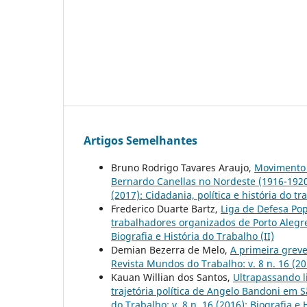
Artigos Semelhantes
Bruno Rodrigo Tavares Araujo,
Movimento 
Bernardo Canellas no Nordeste (1916-1920
(2017): Cidadania, política e história do tr
Frederico Duarte Bartz,
Liga de Defesa Pop
trabalhadores organizados de Porto Alegr
Biografia e História do Trabalho (II)
Demian Bezerra de Melo,
A primeira greve
Revista Mundos do Trabalho: v. 8 n. 16 (201
Kauan Willian dos Santos,
Ultrapassando l
trajetória política de Angelo Bandoni em 
do Trabalho: v. 8 n. 16 (2016): Biografia e 