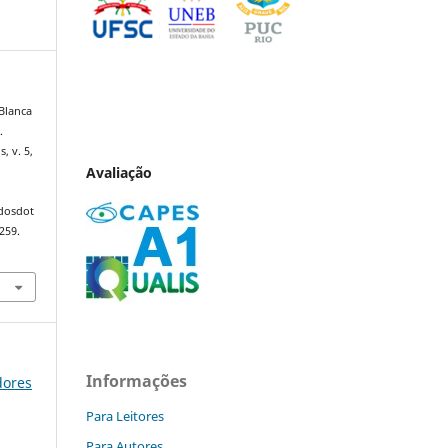
 Blanca
.
s, v. 5,
Avaliação
ndosdot
259.
Informações
dores
Para Leitores
Para Autores