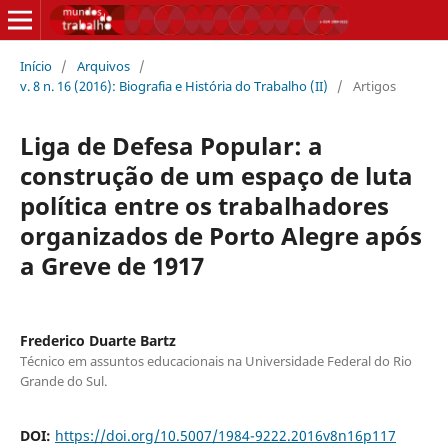
Início
/
Arquivos
/
v. 8 n. 16 (2016): Biografia e História do Trabalho (II)
/
Artigos
Liga de Defesa Popular: a
construção de um espaço de luta
política entre os trabalhadores
organizados de Porto Alegre após
a Greve de 1917
Frederico Duarte Bartz
Técnico em assuntos educacionais na Universidade Federal do Rio
Grande do Sul.
DOI:
https://doi.org/10.5007/1984-9222.2016v8n16p117