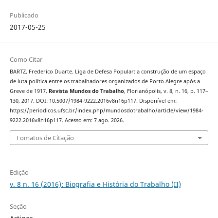
Publicado
2017-05-25
Como Citar
BARTZ, Frederico Duarte. Liga de Defesa Popular: a construção de um espaço
de luta política entre os trabalhadores organizados de Porto Alegre após a
Greve de 1917.
Revista Mundos do Trabalho
, Florianópolis, v. 8, n. 16, p. 117–
130, 2017. DOI: 10.5007/1984-9222.2016v8n16p117. Disponível em:
https://periodicos.ufsc.br/index.php/mundosdotrabalho/article/view/1984-
9222.2016v8n16p117. Acesso em: 7 ago. 2026.
Fomatos de Citação
Edição
v. 8 n. 16 (2016): Biografia e História do Trabalho (II)
Seção