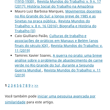
(1910-1930)
,
Revista Mundos do Trabalho: v. 9 n. 17
(2017): História Social do Trabalho na Amazônia
Mauro Luiz Barbosa Marques,
Movimentos docentes
no Rio Grande do Sul: a longa greve de 1985 e as
Sinetas na praça pública
,
Revista Mundos do
Trabalho: v. 8 n. 16 (2016): Biografia e História do
Trabalho (II)
Caio Giulliano Paião,
Culturas de trabalho e
associações de práticos em Manaus e Belém (anos
finais do século XIX)
,
Revista Mundos do Trabalho: v.
11 (2019)
Tamires Xavier Soares,
A guerra no prato: uma breve
análise sobre o problema de abastecimento de carne
verde no Rio Grande do Sul, durante a Segunda
Guerra Mundial
,
Revista Mundos do Trabalho: v. 11
(2019)
1
2
3
4
5
6
7
8
9
>
>>
Você também pode
iniciar uma pesquisa avançada por
similaridade
para este artigo.