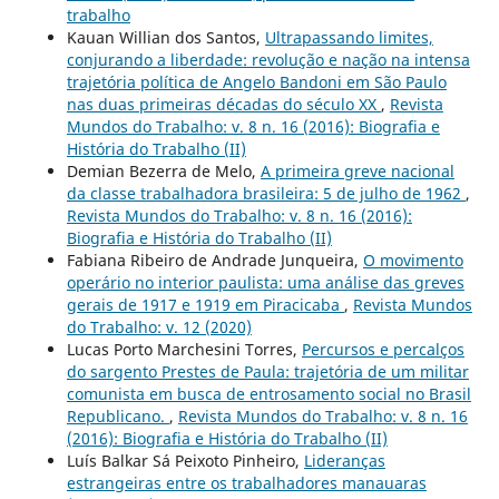
trabalho
Kauan Willian dos Santos,
Ultrapassando limites,
conjurando a liberdade: revolução e nação na intensa
trajetória política de Angelo Bandoni em São Paulo
nas duas primeiras décadas do século XX
,
Revista
Mundos do Trabalho: v. 8 n. 16 (2016): Biografia e
História do Trabalho (II)
Demian Bezerra de Melo,
A primeira greve nacional
da classe trabalhadora brasileira: 5 de julho de 1962
,
Revista Mundos do Trabalho: v. 8 n. 16 (2016):
Biografia e História do Trabalho (II)
Fabiana Ribeiro de Andrade Junqueira,
O movimento
operário no interior paulista: uma análise das greves
gerais de 1917 e 1919 em Piracicaba
,
Revista Mundos
do Trabalho: v. 12 (2020)
Lucas Porto Marchesini Torres,
Percursos e percalços
do sargento Prestes de Paula: trajetória de um militar
comunista em busca de entrosamento social no Brasil
Republicano.
,
Revista Mundos do Trabalho: v. 8 n. 16
(2016): Biografia e História do Trabalho (II)
Luís Balkar Sá Peixoto Pinheiro,
Lideranças
estrangeiras entre os trabalhadores manauaras