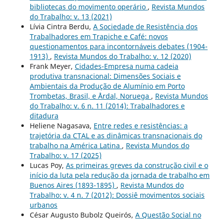
bibliotecas do movimento operário
,
Revista Mundos
do Trabalho: v. 13 (2021)
Lívia Cintra Berdu,
A Sociedade de Resistência dos
Trabalhadores em Trapiche e Café: novos
questionamentos para incontornáveis debates (1904-
1913)
,
Revista Mundos do Trabalho: v. 12 (2020)
Frank Meyer,
Cidades-Empresa numa cadeia
produtiva transnacional: Dimensões Sociais e
Ambientais da Produção de Alumínio em Porto
Trombetas, Brasil, e Årdal, Noruega
,
Revista Mundos
do Trabalho: v. 6 n. 11 (2014): Trabalhadores e
ditadura
Heliene Nagasava,
Entre redes e resistências: a
trajetória da CTAL e as dinâmicas transnacionais do
trabalho na América Latina
,
Revista Mundos do
Trabalho: v. 17 (2025)
Lucas Poy,
As primeiras greves da construção civil e o
início da luta pela redução da jornada de trabalho em
Buenos Aires (1893-1895)
,
Revista Mundos do
Trabalho: v. 4 n. 7 (2012): Dossiê movimentos sociais
urbanos
César Augusto Bubolz Queirós,
A Questão Social no