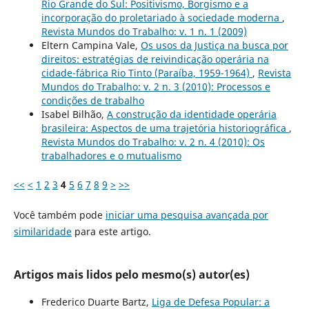
Rio Grande do Sul: Positivismo, Borgismo e a
incorporação do proletariado à sociedade moderna
,
Revista Mundos do Trabalho: v. 1 n. 1 (2009)
Eltern Campina Vale,
Os usos da Justiça na busca por
direitos: estratégias de reivindicação operária na
cidade-fábrica Rio Tinto (Paraíba, 1959-1964)
,
Revista
Mundos do Trabalho: v. 2 n. 3 (2010): Processos e
condições de trabalho
Isabel Bilhão,
A construção da identidade operária
brasileira: Aspectos de uma trajetória historiográfica
,
Revista Mundos do Trabalho: v. 2 n. 4 (2010): Os
trabalhadores e o mutualismo
<<
<
1
2
3
4
5
6
7
8
9
>
>>
Você também pode
iniciar uma pesquisa avançada por
similaridade
para este artigo.
Artigos mais lidos pelo mesmo(s) autor(es)
Frederico Duarte Bartz,
Liga de Defesa Popular: a