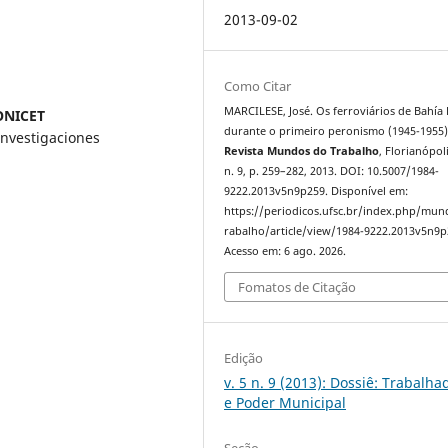
2013-09-02
Como Citar
MARCILESE, José. Os ferroviários de Bahía
CONICET
durante o primeiro peronismo (1945-1955)
Investigaciones
Revista Mundos do Trabalho
, Florianópoli
n. 9, p. 259–282, 2013. DOI: 10.5007/1984-
9222.2013v5n9p259. Disponível em:
https://periodicos.ufsc.br/index.php/mu
rabalho/article/view/1984-9222.2013v5n9p
Acesso em: 6 ago. 2026.
Fomatos de Citação
Edição
v. 5 n. 9 (2013): Dossiê: Trabalha
e Poder Municipal
Seção