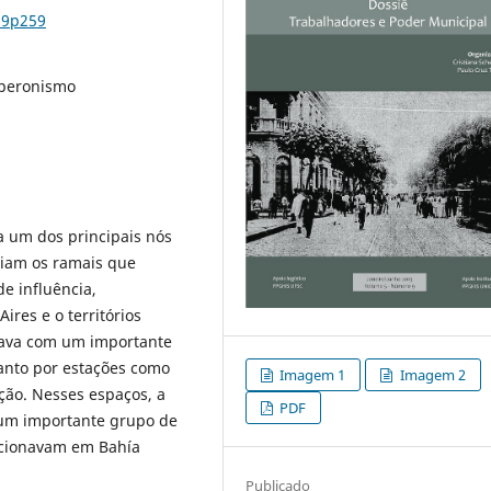
n9p259
 peronismo
 um dos principais nós
rgiam os ramais que
e influência,
res e o territórios
tava com um importante
tanto por estações como
Imagem 1
Imagem 2
ção. Nesses espaços, a
PDF
 um importante grupo de
uncionavam em Bahía
Publicado