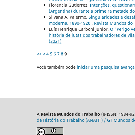
Florencia Gutierrez,
Intenções, questionam
(Argentina) durante a primeira metade do
Silvana A. Palermo,
Singularidades e desaf
moderna, 1890-1920
,
Revista Mundos do T
Luís Henrique Carboni Junior,
O “Perigo V
história de lutas dos trabalhadores de Vi
(2021)
<<
<
4
5
6
7
8
9
Você também pode
iniciar uma pesquisa avança
A
Revista Mundos do Trabalho
(e-ISSN: 1984-92
de História do Trabalho (ANAHT) / GT Mundos do