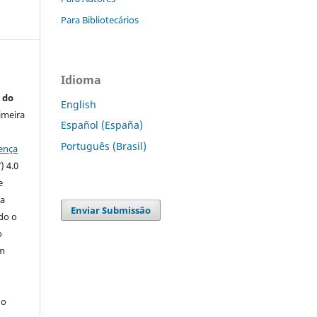
Para Bibliotecários
Idioma
 do
English
imeira
Español (España)
Português (Brasil)
ença
) 4.0
e
 a
Enviar Submissão
ndo o
o
m
do