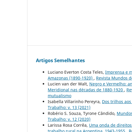
Artigos Semelhantes
Luciano Everton Costa Teles,
Imprensa e m
Amazonas (1890-1920)
,
Revista Mundos do
Lucien van der Walt,
Negro e Vermelho: an
Meridional nas décadas de 1880-1920
,
Re
mutualismo
Isabella Villarinho Pereyra,
Dos trilhos aos
Trabalho: v. 13 (2021)
Robério S. Souza, Tyrone Cândido,
Mundos 
Trabalho: v. 12 (2020)
Larissa Rosa Corrêa,
Uma onda de direitos
trabalho rural na Argentina, 1943-1955
,
R