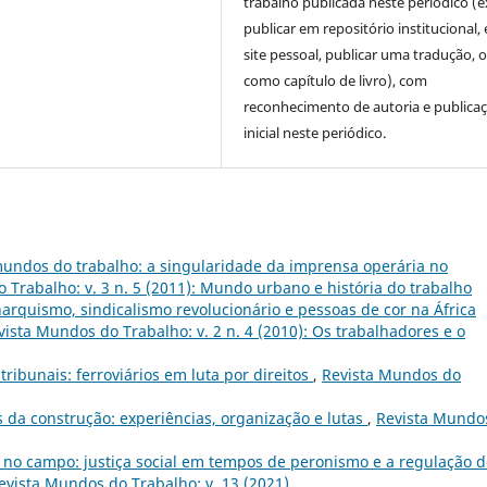
trabalho publicada neste periódico (e
publicar em repositório institucional,
site pessoal, publicar uma tradução, 
como capítulo de livro), com
reconhecimento de autoria e publica
inicial neste periódico.
undos do trabalho: a singularidade da imprensa operária no
 Trabalho: v. 3 n. 5 (2011): Mundo urbano e história do trabalho
arquismo, sindicalismo revolucionário e pessoas de cor na África
vista Mundos do Trabalho: v. 2 n. 4 (2010): Os trabalhadores e o
 tribunais: ferroviários em luta por direitos
,
Revista Mundos do
da construção: experiências, organização e lutas
,
Revista Mundo
 no campo: justiça social em tempos de peronismo e a regulação d
evista Mundos do Trabalho: v. 13 (2021)