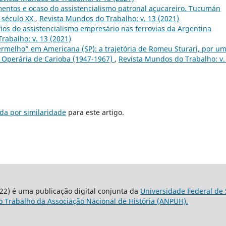
entos e ocaso do assistencialismo patronal açucareiro. Tucumán
 século XX
,
Revista Mundos do Trabalho: v. 13 (2021)
ios do assistencialismo empresário nas ferrovias da Argentina
rabalho: v. 13 (2021)
ermelho” em Americana (SP): a trajetória de Romeu Sturari, por u
la Operária de Carioba (1947-1967)
,
Revista Mundos do Trabalho: v.
da por similaridade
para este artigo.
22) é uma publicação digital conjunta da
Universidade Federal de 
 Trabalho da Associação Nacional de História (ANPUH).