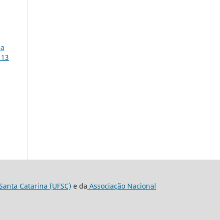
ma
 13
Santa Catarina (UFSC)
e da
Associação Nacional