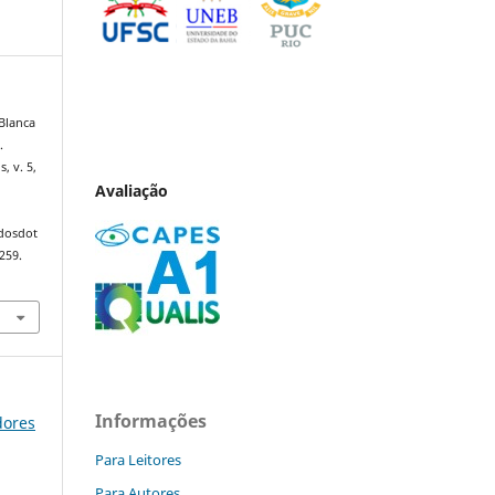
 Blanca
.
s, v. 5,
Avaliação
ndosdot
259.
Informações
dores
Para Leitores
Para Autores