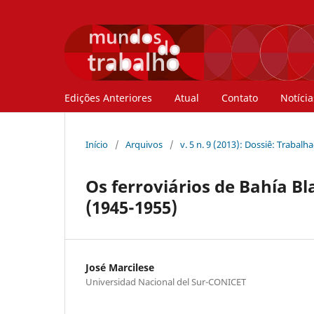
Edições Anteriores
Atual
Contato
Notícia
Início
/
Arquivos
/
v. 5 n. 9 (2013): Dossiê: Trabal
Os ferroviários de Bahía B
(1945-1955)
José Marcilese
Universidad Nacional del Sur-CONICET