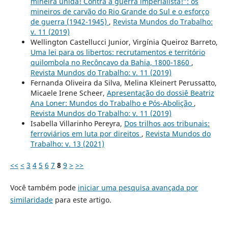
mineira unida! Contra a guerra imperialista!”: os
mineiros de carvão do Rio Grande do Sul e o esforço
de guerra (1942-1945)
,
Revista Mundos do Trabalho:
v. 11 (2019)
Wellington Castellucci Junior, Virgínia Queiroz Barreto,
Uma lei para os libertos: recrutamentos e território
quilombola no Recôncavo da Bahia, 1800-1860
,
Revista Mundos do Trabalho: v. 11 (2019)
Fernanda Oliveira da Silva, Melina Kleinert Perussatto,
Micaele Irene Scheer,
Apresentação do dossiê Beatriz
Ana Loner: Mundos do Trabalho e Pós-Abolição
,
Revista Mundos do Trabalho: v. 11 (2019)
Isabella Villarinho Pereyra,
Dos trilhos aos tribunais:
ferroviários em luta por direitos
,
Revista Mundos do
Trabalho: v. 13 (2021)
<<
<
3
4
5
6
7
8
9
>
>>
Você também pode
iniciar uma pesquisa avançada por
similaridade
para este artigo.