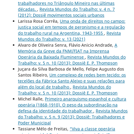
trabalhadores no Triângulo Mineiro nas últimas
décadas.
,
Revista Mundos do Trabalho: v. 4 n. 7
(2012): Dossiê movimentos sociais urbanos
Larissa Rosa Corrêa,
Uma onda de direitos no campo:
justiça social em tempos de peronismo e a regulação
do trabalho rural na Argentina, 1943-1955
,
Revista
Mundos do Trabalho: v. 13 (2021)
Alvaro de Oliveira Senra, Flávio Anicio Andrade,
A
Memória da Greve da FNM/FIAT na Imprensa
Operária da Baixada Fluminense
,
Revista Mundos do
Trabalho: v. 5 n. 10 (2013): Dossiê E. P. Thompson
Juçara da Silva Barbosa de Mello, Felipe Augusto dos
Santos Ribeiro,
Um complexo de redes bem tecido: os
tecelões da Fábrica Santo Aleixo e suas relações para
além do local de trabalho
,
Revista Mundos do
Trabalho: v. 5 n. 10 (2013): Dossiê E. P. Thompson
Michel Ralle,
Primeiro anarquismo espanhol e cultura
operária (1868-1910). O peso da subordinação na
defesa da identidade do trabalhador
,
Revista Mundos
do Trabalho: v. 5 n. 9 (2013): Dossiê: Trabalhadores e
Poder Municipal
Tassiane Mélo de Freitas,
“Viva a classe operária