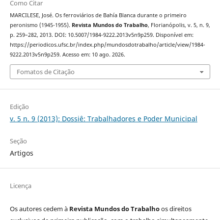
Como Citar
MARCILESE, José. Os ferroviários de Bahía Blanca durante o primeiro
peronismo (1945-1955).
Revista Mundos do Trabalho
, Florianópolis, v. 5, n. 9,
p. 259–282, 2013. DOI: 10.5007/1984-9222.2013v5n9p259. Disponível em:
https://periodicos.ufsc.br/index.php/mundosdotrabalho/article/view/1984-
9222.2013v5n9p259. Acesso em: 10 ago. 2026.
Fomatos de Citação
Edição
v. 5 n. 9 (2013): Dossiê: Trabalhadores e Poder Municipal
Seção
Artigos
Licença
Os autores cedem à
Revista Mundos do Trabalho
os direitos