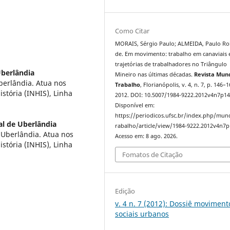
Como Citar
MORAIS, Sérgio Paulo; ALMEIDA, Paulo Ro
de. Em movimento: trabalho em canaviais 
trajetórias de trabalhadores no Triângulo
Uberlândia
Mineiro nas últimas décadas.
Revista Mun
berlândia. Atua nos
Trabalho
, Florianópolis, v. 4, n. 7, p. 146–1
tória (INHIS), Linha
2012. DOI: 10.5007/1984-9222.2012v4n7p14
Disponível em:
https://periodicos.ufsc.br/index.php/mu
al de Uberlândia
rabalho/article/view/1984-9222.2012v4n7p
 Uberlândia. Atua nos
Acesso em: 8 ago. 2026.
tória (INHIS), Linha
Fomatos de Citação
Edição
v. 4 n. 7 (2012): Dossiê moviment
sociais urbanos