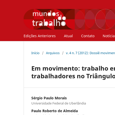
Edições Anteriores
Atual
Contato
Notícia
Início
/
Arquivos
/
v. 4 n. 7 (2012): Dossiê movime
Em movimento: trabalho em 
trabalhadores no Triângulo
Sérgio Paulo Morais
Universidade Federal de Uberlândia
Paulo Roberto de Almeida