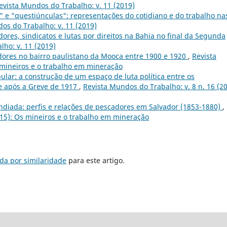
evista Mundos do Trabalho: v. 11 (2019)
” e "questiúnculas": representações do cotidiano e do trabalho na
os do Trabalho: v. 11 (2019)
ores, sindicatos e lutas por direitos na Bahia no final da Segunda
ho: v. 11 (2019)
dores no bairro paulistano da Mooca entre 1900 e 1920
,
Revista
 mineiros e o trabalho em mineração
ular: a construção de um espaço de luta política entre os
e após a Greve de 1917
,
Revista Mundos do Trabalho: v. 8 n. 16 (20
ndiada: perfis e relações de pescadores em Salvador (1853-1880)
,
015): Os mineiros e o trabalho em mineração
da por similaridade
para este artigo.