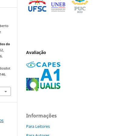
berto
e
dos do
62,
Avaliação
6.
ndosdot
146.
Informações
os
Para Leitores
Para Autores