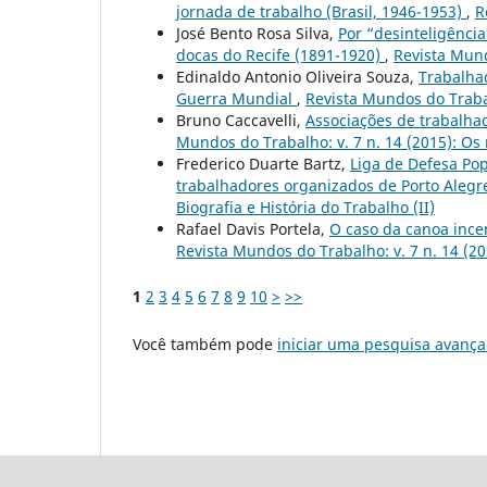
jornada de trabalho (Brasil, 1946-1953)
,
R
José Bento Rosa Silva,
Por “desinteligência
docas do Recife (1891-1920)
,
Revista Mund
Edinaldo Antonio Oliveira Souza,
Trabalhad
Guerra Mundial
,
Revista Mundos do Trabal
Bruno Caccavelli,
Associações de trabalha
Mundos do Trabalho: v. 7 n. 14 (2015): Os
Frederico Duarte Bartz,
Liga de Defesa Pop
trabalhadores organizados de Porto Alegr
Biografia e História do Trabalho (II)
Rafael Davis Portela,
O caso da canoa ince
Revista Mundos do Trabalho: v. 7 n. 14 (2
1
2
3
4
5
6
7
8
9
10
>
>>
Você também pode
iniciar uma pesquisa avança