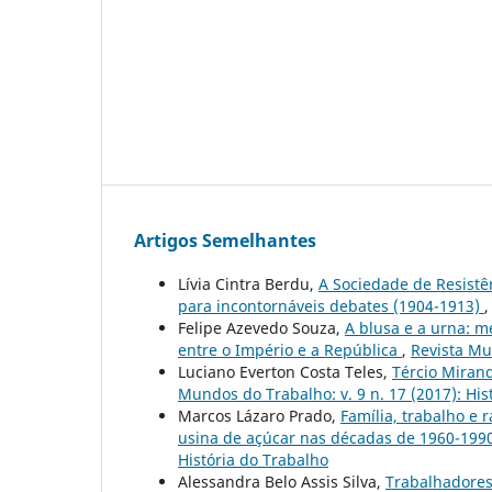
Artigos Semelhantes
Lívia Cintra Berdu,
A Sociedade de Resistê
para incontornáveis debates (1904-1913)
Felipe Azevedo Souza,
A blusa e a urna: 
entre o Império e a República
,
Revista Mu
Luciano Everton Costa Teles,
Tércio Miran
Mundos do Trabalho: v. 9 n. 17 (2017): Hi
Marcos Lázaro Prado,
Família, trabalho e
usina de açúcar nas décadas de 1960-199
História do Trabalho
Alessandra Belo Assis Silva,
Trabalhadores 