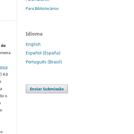
Para Bibliotecários
Idioma
English
 do
imeira
Español (España)
Português (Brasil)
ença
) 4.0
e
 a
Enviar Submissão
ndo o
o
m
do