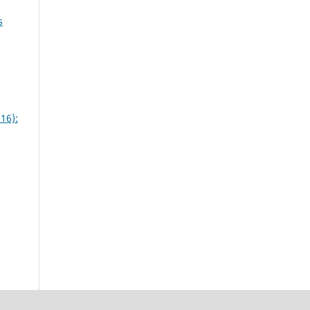
s
16):